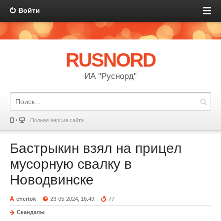
Войти
RUSNORD
ИА "Руснорд"
Полная версия сайта
Бастрыкин взял на прицел
мусорную свалку в
Новодвинске
chertok
23-05-2024, 16:49
77
Скандалы