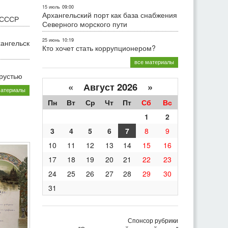
15 июль
09:00
Архангельский порт как база снабжения
 СССР
Северного морского пути
25 июнь
10:19
хангельск
Кто хочет стать коррупционером?
все материалы
грустью
«
Август 2026 »
материалы
Пн
Вт
Ср
Чт
Пт
Сб
Вс
1
2
3
4
5
6
7
8
9
10
11
12
13
14
15
16
17
18
19
20
21
22
23
24
25
26
27
28
29
30
31
Спонсор рубрики