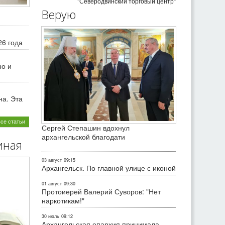
"Северодвинский торговый центр"
Верую
26 года
но и
на. Эта
все статьи
Сергей Степашин вдохнул
архангельской благодати
иная
03 август
09:15
Архангельск. По главной улице с иконой
01 август
09:30
Протоиерей Валерий Суворов: "Нет
наркотикам!"
30 июль
09:12
Архангельская епархия принимала