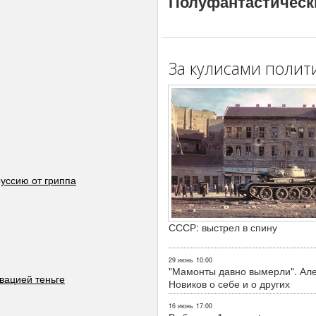
Полуфантастическ
За кулисами полит
уссию от гриппа
СССР: выстрел в спину
29 июнь
10:00
"Мамонты давно вымерли". Ал
ьвацией теньге
Новиков о себе и о других
16 июнь
17:00