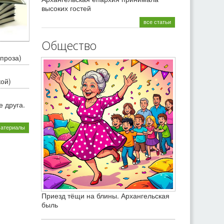
высоких гостей
все статьи
Общество
проза)
кой)
 друга.
материалы
Приезд тёщи на блины. Архангельская
быль