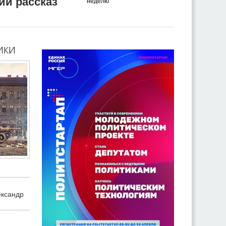
ий рассказ
неделю
ики
ександр