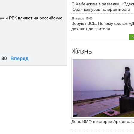
С Хабенским в разведку. «Здес
Юра» как урок толерантности
ь» и РБК влияют на российскую
28 апрель
15:00
Воруют ВСЕ. Почему фильм «Д
доходит до зрителя
в
Жизнь
80
Вперед
День ВМФ в истории Архангель