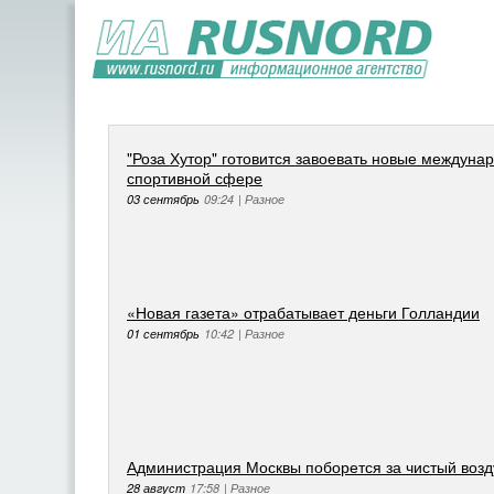
"Роза Хутор" готовится завоевать новые междун
спортивной сфере
03 сентябрь
09:24
|
Разное
«Новая газета» отрабатывает деньги Голландии
01 сентябрь
10:42
|
Разное
Администрация Москвы поборется за чистый возд
28 август
17:58
|
Разное