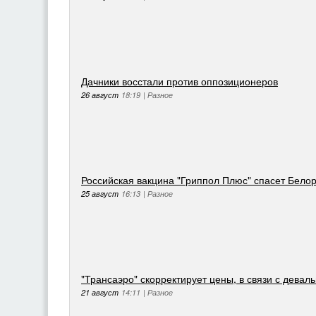
Дачники восстали против оппозиционеров
26 август
18:19
|
Разное
Российская вакцина "Гриппол Плюс" спасет Белор
25 август
16:13
|
Разное
"Трансаэро" скорректирует цены, в связи с девал
21 август
14:11
|
Разное