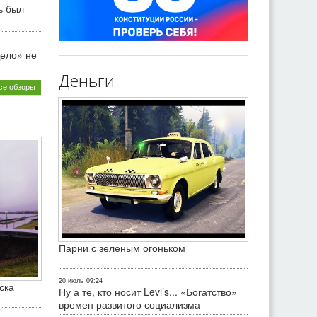
ь был
ело» не
Деньги
се обзоры
Парни с зеленым огоньком
20 июль
09:24
ска
Ну а те, кто носит Levi’s... «Богатство»
времен развитого социализма