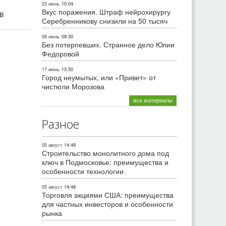
23 июль
10:04
Вкус поражения. Штраф нейрохирургу
ив
Серебренникову снизили на 50 тысяч
06 июль
09:30
Без потерпевших. Странное дело Юлии
Федоровой
17 июнь
13:50
Город неумытых, или «Привет» от
чистюли Морозова
все материалы
Разное
05 август
14:49
Строительство монолитного дома под
ключ в Подмосковье: преимущества и
особенности технологии
05 август
14:48
Торговля акциями США: преимущества
для частных инвесторов и особенности
рынка