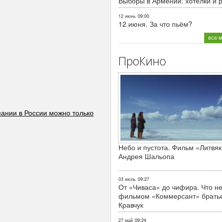
Выборы в Армении: хотелки и 
12 июнь
09:00
12 июня. За что пьём?
все 
ПроКино
ании в России можно только
Небо и пустота. Фильм «Литвяк
Андрея Шальопа
03 июль
09:27
От «Чиваса» до чифира. Что не
фильмом «Коммерсант» брать
Кравчук
27 май
09:24