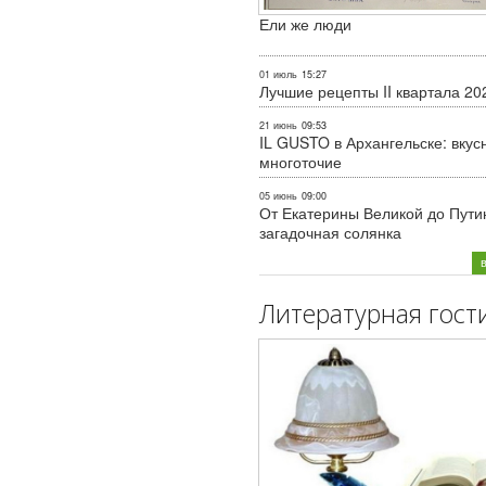
Ели же люди
01 июль
15:27
Лучшие рецепты II квартала 20
21 июнь
09:53
IL GUSTO в Архангельске: вкус
многоточие
05 июнь
09:00
От Екатерины Великой до Пути
загадочная солянка
Литературная гост