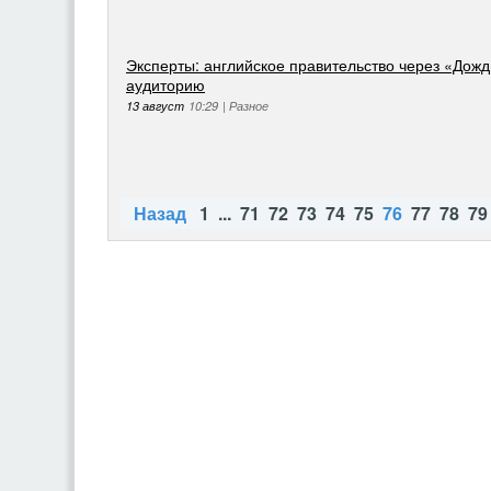
Эксперты: английское правительство через «Дожд
аудиторию
13 август
10:29
|
Разное
Назад
1
...
71
72
73
74
75
76
77
78
79