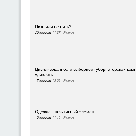
Пить или не пить?
20 август
11:27
|
Разное
Цивилизованности выборной губернаторской комп
удивлять
17 август
13:38
|
Разное
Одежда - позитивный элемент
13 август
11:16
|
Разное