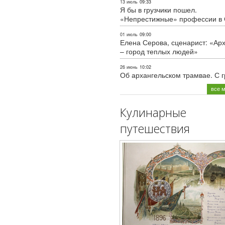
13 июль
09:33
Я бы в грузчики пошел.
«Непрестижные» профессии в
01 июль
09:00
Елена Серова, сценарист: «Ар
– город теплых людей»
26 июнь
10:02
Об архангельском трамвае. С 
все 
Кулинарные
путешествия