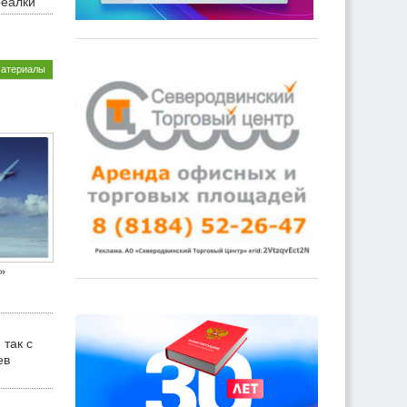
реалки
материалы
»
 так с
ев