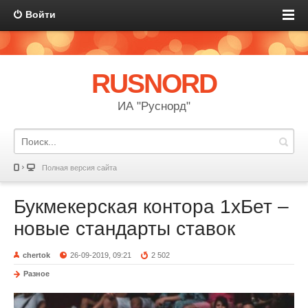
Войти
RUSNORD
ИА "Руснорд"
Полная версия сайта
Букмекерская контора 1хБет –
новые стандарты ставок
chertok
26-09-2019, 09:21
2 502
Разное