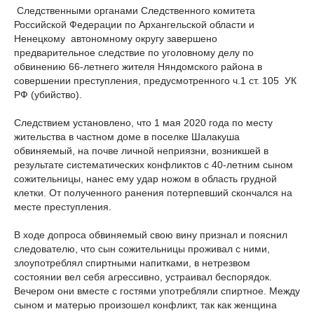
Следственными органами Следственного комитета
Российской Федерации по Архангельской области и
Ненецкому автономному округу завершено
предварительное следствие по уголовному делу по
обвинению 66-летнего жителя Няндомского района в
совершении преступления, предусмотренного ч.1 ст. 105 УК
РФ (убийство).
Следствием установлено, что 1 мая 2020 года по месту
жительства в частном доме в поселке Шалакуша
обвиняемый, на почве личной неприязни, возникшей в
результате систематических конфликтов с 40-летним сыном
сожительницы, нанес ему удар ножом в область грудной
клетки. От полученного ранения потерпевший скончался на
месте преступления.
В ходе допроса обвиняемый свою вину признал и пояснил
следователю, что сын сожительницы проживал с ними,
злоупотреблял спиртными напитками, в нетрезвом
состоянии вел себя агрессивно, устраивал беспорядок.
Вечером они вместе с гостями употребляли спиртное. Между
сыном и матерью произошел конфликт, так как женщина