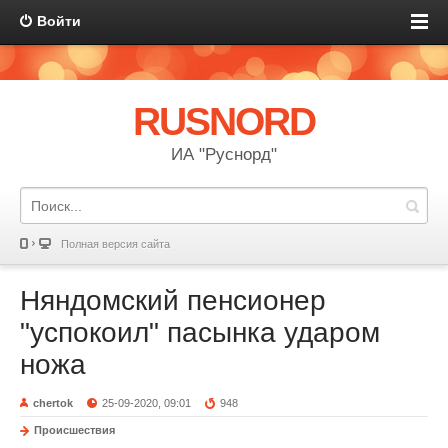
Войти
RUSNORD
ИА "Руснорд"
Полная версия сайта
Няндомский пенсионер
"успокоил" пасынка ударом
ножа
chertok
25-09-2020, 09:01
948
Происшествия