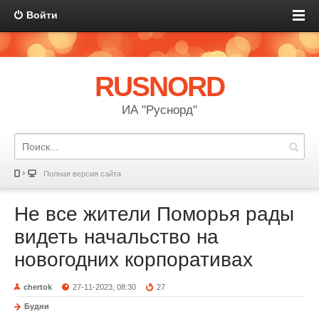
Войти
RUSNORD
ИА "Руснорд"
Полная версия сайта
Не все жители Поморья рады
видеть начальство на
новогодних корпоративах
chertok
27-11-2023, 08:30
27
Будни