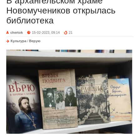
В архангельском храме
Новомучеников открылась
библиотека
chertok
15-02-2023, 09:14
21
Культура
/
Верую