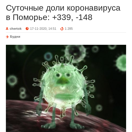
Суточные доли коронавируса
в Поморье: +339, -148
chertok
17-11-2020, 14:51
1 285
Будни