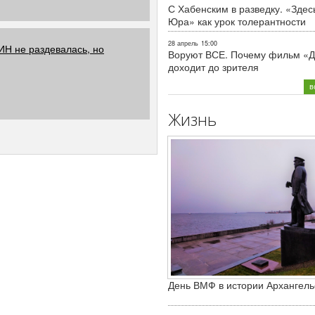
С Хабенским в разведку. «Здес
Юра» как урок толерантности
28 апрель
15:00
Н не раздевалась, но
Воруют ВСЕ. Почему фильм «Д
доходит до зрителя
в
Жизнь
День ВМФ в истории Архангель