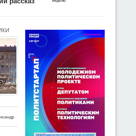
ий рассказ
неделю
ики
ександр