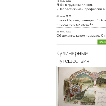
13 июль
09:33
Я бы в грузчики пошел.
«Непрестижные» профессии в
01 июль
09:00
Елена Серова, сценарист: «Ар
– город теплых людей»
26 июнь
10:02
Об архангельском трамвае. С 
все 
Кулинарные
путешествия