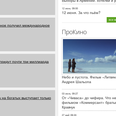
Выборы в Армении: хотелки и 
12 июнь
09:00
12 июня. За что пьём?
все 
ьное получил международное
ПроКино
 придут почти три миллиарда
Небо и пустота. Фильм «Литвяк
Андрея Шальопа
03 июль
09:27
 на богатых выступает только
От «Чиваса» до чифира. Что не
фильмом «Коммерсант» брать
Кравчук
27 май
09:24