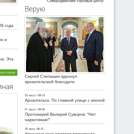
"Северодвинский торговый центр"
Верую
26 года
но и
на. Эта
все статьи
Сергей Степашин вдохнул
архангельской благодати
иная
03 август
09:15
Архангельск. По главной улице с иконой
01 август
09:30
Протоиерей Валерий Суворов: "Нет
наркотикам!"
30 июль
09:12
Архангельская епархия принимала