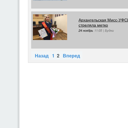
Архангельская Мисс-УФСИ
стреляла метко
24 ноябрь
11:05
|
Будни
Назад
1
2
Вперед