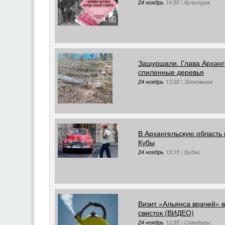
24 ноябрь
14:50
|
Культура
Зашуршали. Глава Арханг
спиленные деревья
24 ноябрь
13:22
|
Экономика
В Архангельскую область 
Кубы
24 ноябрь
13:15
|
Будни
Визит «Альянса врачей» 
свисток (ВИДЕО)
24 ноябрь
12:35
|
Скандалы