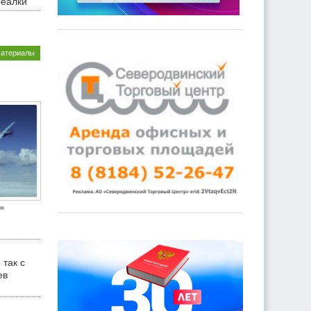
реалки
материалы
»
 так с
ев