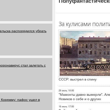
Полуфантастическ
За кулисами полит
ельска распорядился убрать
коронавирус стал залетать с
СССР: выстрел в спину
29 июнь
10:00
"Мамонты давно вымерли". Ал
Новиков о себе и о других
в Коряжму: пафос ушел в
16 июнь
17:00