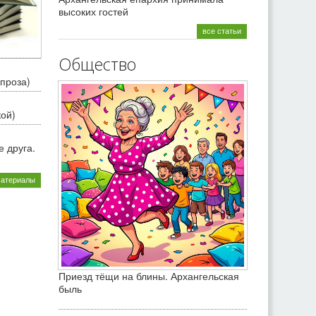
высоких гостей
все статьи
Общество
проза)
кой)
 друга.
материалы
Приезд тёщи на блины. Архангельская
быль