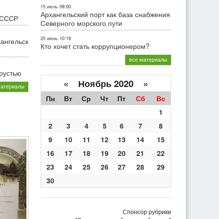
15 июль
09:00
Архангельский порт как база снабжения
 СССР
Северного морского пути
25 июнь
10:19
хангельск
Кто хочет стать коррупционером?
все материалы
грустью
«
Ноябрь 2020
»
материалы
Пн
Вт
Ср
Чт
Пт
Сб
Вс
1
2
3
4
5
6
7
8
9
10
11
12
13
14
15
16
17
18
19
20
21
22
23
24
25
26
27
28
29
30
Спонсор рубрики