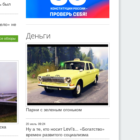
ь был
ело» не
Деньги
се обзоры
Парни с зеленым огоньком
20 июль
09:24
ска
Ну а те, кто носит Levi’s... «Богатство»
времен развитого социализма