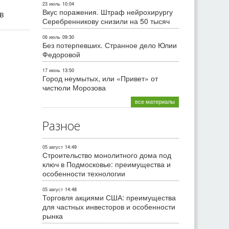
23 июль
10:04
Вкус поражения. Штраф нейрохирургу
ив
Серебренникову снизили на 50 тысяч
06 июль
09:30
Без потерпевших. Странное дело Юлии
Федоровой
17 июнь
13:50
Город неумытых, или «Привет» от
чистюли Морозова
все материалы
Разное
05 август
14:49
Строительство монолитного дома под
ключ в Подмосковье: преимущества и
особенности технологии
05 август
14:48
Торговля акциями США: преимущества
для частных инвесторов и особенности
рынка