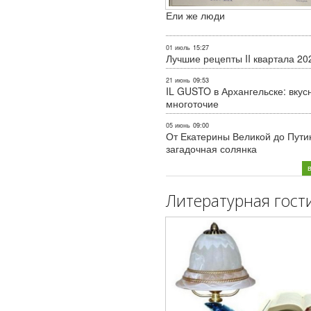
Ели же люди
01 июль
15:27
Лучшие рецепты II квартала 20
21 июнь
09:53
IL GUSTO в Архангельске: вкус
многоточие
05 июнь
09:00
От Екатерины Великой до Пути
загадочная солянка
Литературная гост