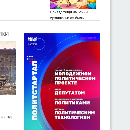
Приезд тёщи на блины.
Архангельская быль
ики
ександр