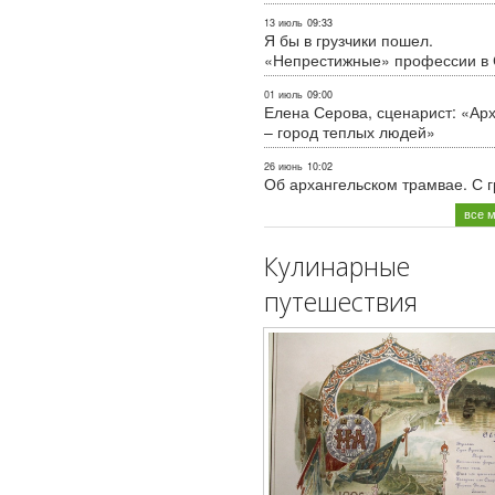
13 июль
09:33
Я бы в грузчики пошел.
«Непрестижные» профессии в
01 июль
09:00
Елена Серова, сценарист: «Ар
– город теплых людей»
26 июнь
10:02
Об архангельском трамвае. С 
все 
Кулинарные
путешествия