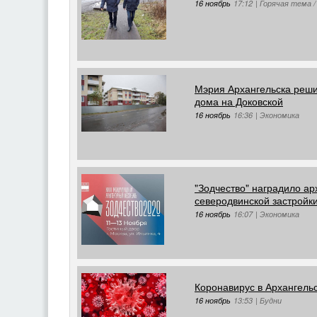
16 ноябрь
17:12
|
Горячая тема /
Мэрия Архангельска реши
дома на Доковской
16 ноябрь
16:36
|
Экономика
"Зодчество" наградило ар
северодвинской застройк
16 ноябрь
16:07
|
Экономика
Коронавирус в Архангельс
16 ноябрь
13:53
|
Будни