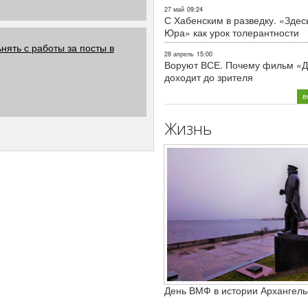
27 май
09:24
С Хабенским в разведку. «Здес
Юра» как урок толерантности
нять с работы за посты в
28 апрель
15:00
Воруют ВСЕ. Почему фильм «Д
доходит до зрителя
в
Жизнь
День ВМФ в истории Архангель