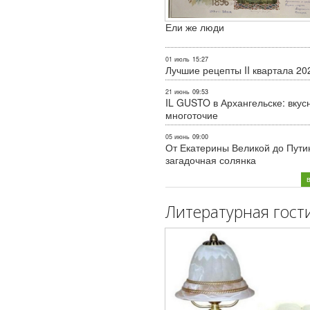
Ели же люди
01 июль
15:27
Лучшие рецепты II квартала 20
21 июнь
09:53
IL GUSTO в Архангельске: вкус
многоточие
05 июнь
09:00
От Екатерины Великой до Пути
загадочная солянка
Литературная гост