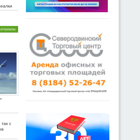
реалки
материалы
»
 так с
ев