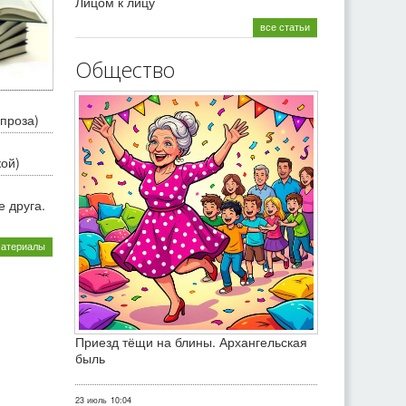
Лицом к лицу
все статьи
Общество
проза)
кой)
 друга.
материалы
Приезд тёщи на блины. Архангельская
быль
23 июль
10:04