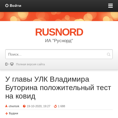
Войти
RUSNORD
ИА "Руснорд"
Полная версия сайта
У главы УЛК Владимира
Буторина положительный тест
на ковид
chertok
19-10-2020, 19:27
1 688
Будни