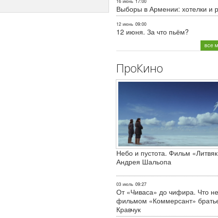
16 июнь
17:00
Выборы в Армении: хотелки и 
12 июнь
09:00
12 июня. За что пьём?
все 
ПроКино
Небо и пустота. Фильм «Литвяк
Андрея Шальопа
03 июль
09:27
От «Чиваса» до чифира. Что не
фильмом «Коммерсант» брать
Кравчук