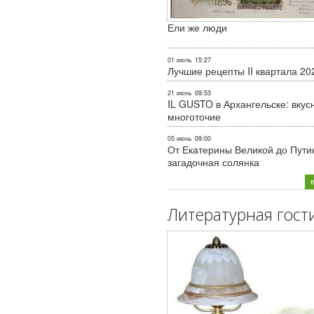
Ели же люди
01 июль
15:27
Лучшие рецепты II квартала 20
21 июнь
09:53
IL GUSTO в Архангельске: вкус
многоточие
05 июнь
09:00
От Екатерины Великой до Пути
загадочная солянка
Литературная гост