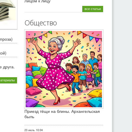
Лицом к лицу
все статьи
Общество
проза)
кой)
 друга.
материалы
Приезд тёщи на блины. Архангельская
быль
23 июль
10:04