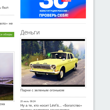
ь был
ело» не
Деньги
се обзоры
Парни с зеленым огоньком
20 июль
09:24
ска
Ну а те, кто носит Levi’s... «Богатство»
времен развитого социализма