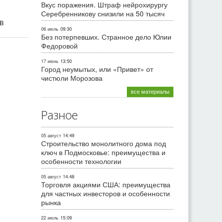
Вкус поражения. Штраф нейрохирургу
Серебренникову снизили на 50 тысяч
ив
06 июль
09:30
Без потерпевших. Странное дело Юлии
Федоровой
17 июнь
13:50
Город неумытых, или «Привет» от
чистюли Морозова
все материалы
Разное
05 август
14:49
Строительство монолитного дома под
ключ в Подмосковье: преимущества и
особенности технологии
05 август
14:48
Торговля акциями США: преимущества
для частных инвесторов и особенности
рынка
22 июль
15:09