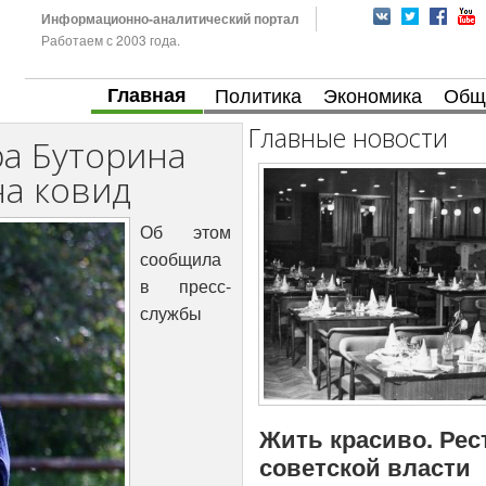
Информационно-аналитический портал
Работаем с 2003 года.
Главная
Политика
Экономика
Общ
Главные новости
ра Буторина
на ковид
Об этом
сообщила
в пресс-
службы
Жить красиво. Рес
советской власти