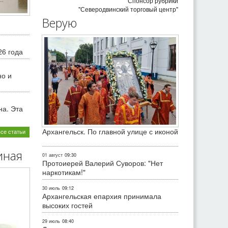
Спонсор рубрики
"Северодвинский торговый центр"
Верую
26 года
но и
на. Эта
Архангельск. По главной улице с иконой
все статьи
иная
01 август
09:30
Протоиерей Валерий Суворов: "Нет
наркотикам!"
30 июль
09:12
Архангельская епархия принимала
высоких гостей
29 июль
08:40