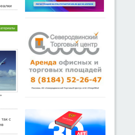
реалки
материалы
»
 так с
ев