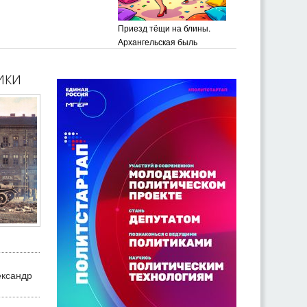
Приезд тёщи на блины.
Архангельская быль
ики
ександр