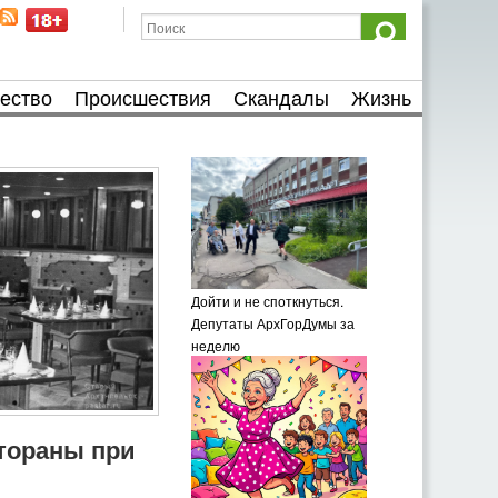
ество
Происшествия
Скандалы
Жизнь
Дойти и не споткнуться.
Депутаты АрхГорДумы за
неделю
тораны при