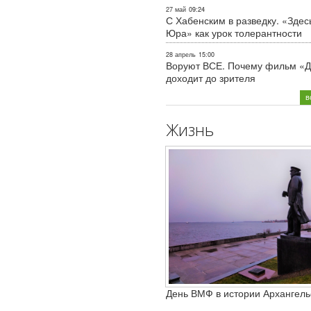
27 май
09:24
С Хабенским в разведку. «Здес
Юра» как урок толерантности
28 апрель
15:00
Воруют ВСЕ. Почему фильм «Д
доходит до зрителя
в
Жизнь
День ВМФ в истории Архангель