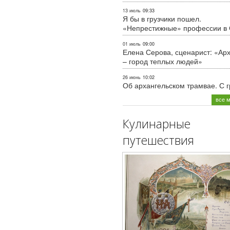
13 июль
09:33
Я бы в грузчики пошел.
«Непрестижные» профессии в
01 июль
09:00
Елена Серова, сценарист: «Ар
– город теплых людей»
26 июнь
10:02
Об архангельском трамвае. С 
все 
Кулинарные
путешествия