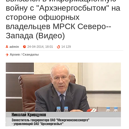
войну с "Архэнергосбытом" на
стороне офшорных
владельцев МРСК Северо--
Запада (Видео)
admin
24-04-2014, 18:01
14 129
Архив
/
Скандалы