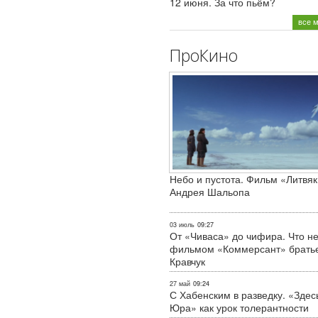
12 июня. За что пьём?
все 
ПроКино
Небо и пустота. Фильм «Литвяк
Андрея Шальопа
03 июль
09:27
От «Чиваса» до чифира. Что не
фильмом «Коммерсант» брать
Кравчук
27 май
09:24
С Хабенским в разведку. «Здес
Юра» как урок толерантности