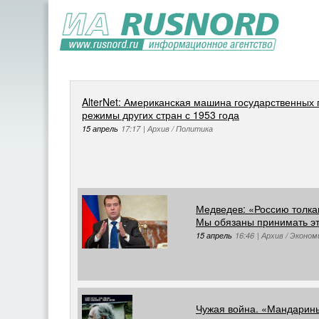
AlterNet: Американская машина государственных
режимы других стран с 1953 года
15 апрель
17:17
|
Архив / Политика
Медведев: «Россию толкаю
Мы обязаны принимать эт
15 апрель
16:46
|
Архив / Эконом
Чужая война. «Мандарин