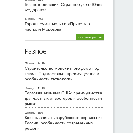
Без потерпевших. Странное дело Юлии
Федоровой
17 июнь
13:50
Город неумытых, или «Привет» от
чистюли Морозова
все материалы
Разное
05 август
14:49
Строительство монолитного дома под
ключ в Подмосковье: преимущества и
особенности технологии
05 август
14:48
Торговля акциями США: преимущества
для частных инвесторов и особенности
рынка
22 июль
15:09
Как оплачивать зарубежные сервисы из
России: особенности современных
решени