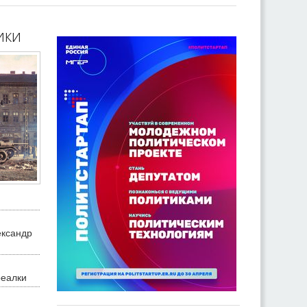
ики
ександр
реалки