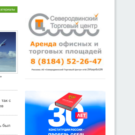
материалы
»
 так с
ев
ь был