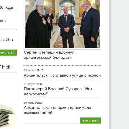
26 года
но и
на. Эта
Сергей Степашин вдохнул
все статьи
архангельской благодати
иная
03 август
09:15
Архангельск. По главной улице с иконой
01 август
09:30
Протоиерей Валерий Суворов: "Нет
наркотикам!"
30 июль
09:12
Архангельская епархия принимала
высоких гостей
все статьи