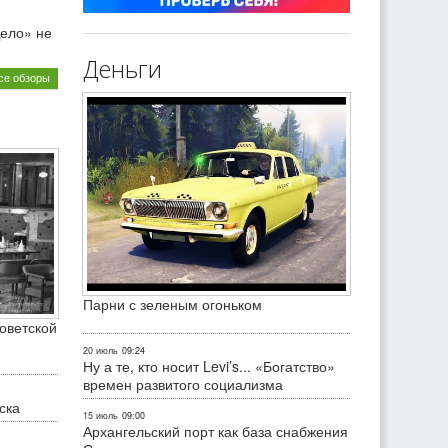
ело» не
Деньги
се обзоры
Парни с зеленым огоньком
оветской
20 июль
09:24
Ну а те, кто носит Levi’s... «Богатство»
времен развитого социализма
ска
15 июль
09:00
Архангельский порт как база снабжения