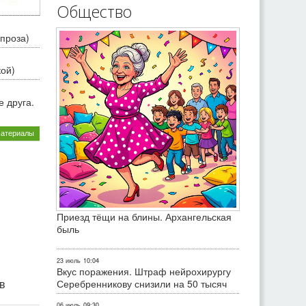
Общество
проза)
кой)
 друга.
материалы
Приезд тёщи на блины. Архангельская
быль
23 июль
10:04
Вкус поражения. Штраф нейрохирургу
ив
Серебренникову снизили на 50 тысяч
06 июль
09:30