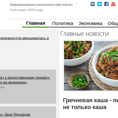
Информационно-аналитический портал
Работаем с 2003 года.
Главная
Политика
Экономика
Общ
Главные новости
 переворотов вмешивалась в
т к искусственному кризису.
о во внимание»
ика
Гречневая каша - 
не только каша
ы» Заза Урушадзе