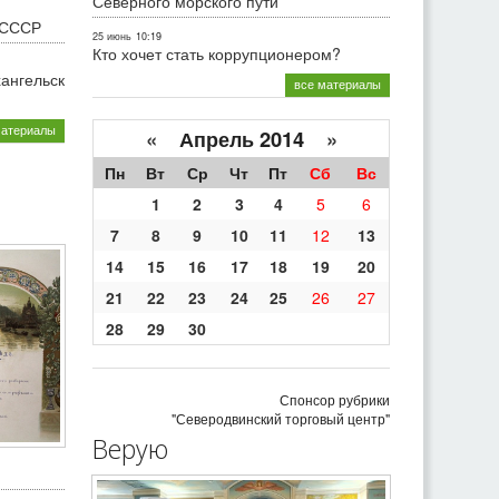
Северного морского пути
 СССР
25 июнь
10:19
Кто хочет стать коррупционером?
хангельск
все материалы
материалы
«
Апрель 2014
»
Пн
Вт
Ср
Чт
Пт
Сб
Вс
1
2
3
4
5
6
7
8
9
10
11
12
13
14
15
16
17
18
19
20
21
22
23
24
25
26
27
28
29
30
Спонсор рубрики
"Северодвинский торговый центр"
Верую