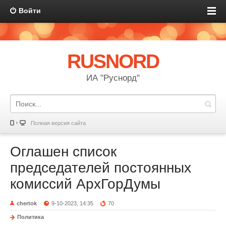
Войти
RUSNORD
ИА "Руснорд"
Полная версия сайта
Оглашен список
председателей постоянных
комиссий АрхГорДумы
chertok
9-10-2023, 14:35
70
Политика