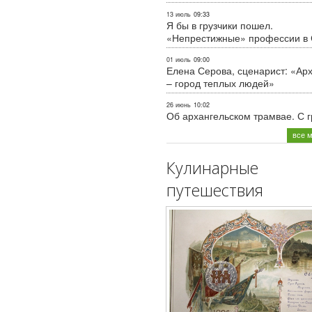
13 июль
09:33
Я бы в грузчики пошел.
«Непрестижные» профессии в
01 июль
09:00
Елена Серова, сценарист: «Ар
– город теплых людей»
26 июнь
10:02
Об архангельском трамвае. С 
все 
Кулинарные
путешествия