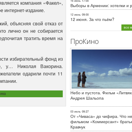
16 июнь
17:00
является компания «Факел»,
Выборы в Армении: хотелки и 
е интернет-издание.
12 июнь
09:00
12 июня. За что пьём?
ий, объясняя свой отказ от
все 
что лично он не собирается
едпочитая тратить время на
ПроКино
ости избирательный фонд из
е, у… Николая Вакорина.
желатели одарили почти 11
мпании.
Небо и пустота. Фильм «Литвяк
ика
Андрея Шальопа
03 июль
09:27
От «Чиваса» до чифира. Что не
фильмом «Коммерсант» брать
Кравчук