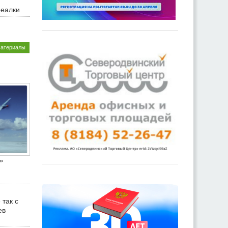
реалки
материалы
»
 так с
ев