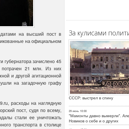
За кулисами полит
идатами на высший пост в
бликованные на официальном
и губернатора зачислено 45
 потрачен 21 млн. Из них
жной и другой агитационной
. ушли на загадочную графу
СССР: выстрел в спину
9.ru, расходы на наглядную
орский пост, судя по всему,
29 июнь
10:00
"Мамонты давно вымерли". Ал
далы стали ее уничтожать
Новиков о себе и о других
нного транспорта в столице