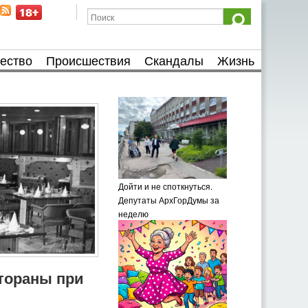
ество
Происшествия
Скандалы
Жизнь
Дойти и не споткнуться.
Депутаты АрхГорДумы за
неделю
тораны при