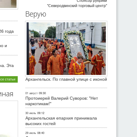
Спонсор рубрики
"Северодвинский торговый центр"
Верую
26 года
но и
на. Эта
Архангельск. По главной улице с иконой
все статьи
иная
01 август
09:30
Протоиерей Валерий Суворов: "Нет
наркотикам!"
30 июль
09:12
Архангельская епархия принимала
высоких гостей
29 июль
08:40