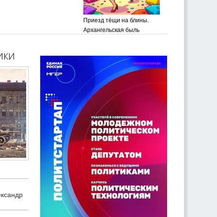
Приезд тёщи на блины.
Архангельская быль
ики
ександр