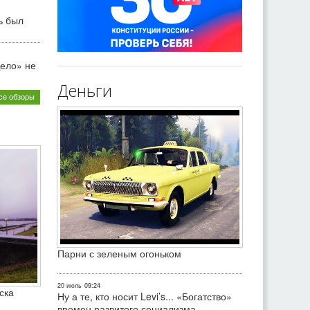
ь был
ело» не
Деньги
се обзоры
Парни с зеленым огоньком
20 июль
09:24
ска
Ну а те, кто носит Levi’s... «Богатство»
времен развитого социализма