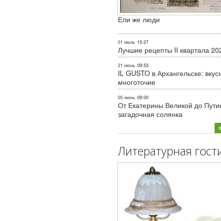
Ели же люди
01 июль
15:27
Лучшие рецепты II квартала 20
21 июнь
09:53
IL GUSTO в Архангельске: вкус
многоточие
05 июнь
09:00
От Екатерины Великой до Пути
загадочная солянка
Литературная гост