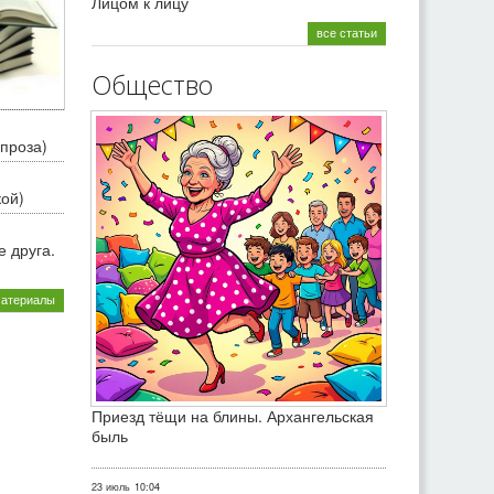
Лицом к лицу
все статьи
Общество
проза)
кой)
 друга.
материалы
Приезд тёщи на блины. Архангельская
быль
23 июль
10:04