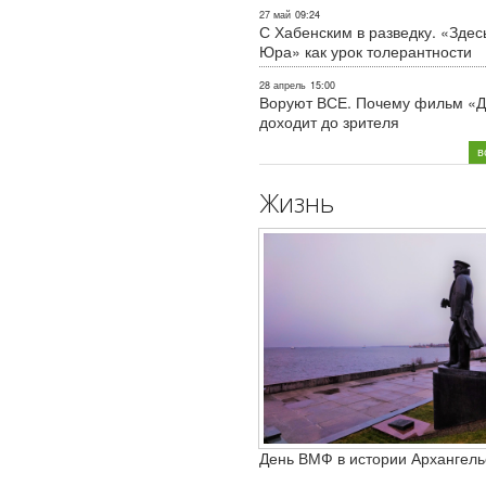
27 май
09:24
С Хабенским в разведку. «Здес
Юра» как урок толерантности
28 апрель
15:00
Воруют ВСЕ. Почему фильм «Д
доходит до зрителя
в
Жизнь
День ВМФ в истории Архангель