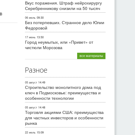
Вкус поражения. Штраф нейрохирургу
Серебренникову снизили на 50 тысяч
ив
06 июль
09:30
Без потерпевших. Странное дело Юлии
Федоровой
17 июнь
13:50
Город неумытых, или «Привет» от
чистюли Морозова
все материалы
Разное
05 август
14:49
Строительство монолитного дома под
ключ в Подмосковье: преимущества и
особенности технологии
05 август
14:48
Торговля акциями США: преимущества
для частных инвесторов и особенности
рынка
22 июль
15:09