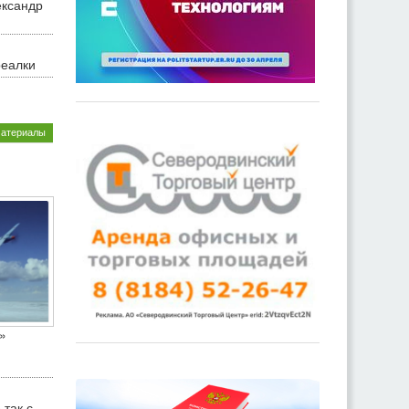
ександр
реалки
материалы
»
 так с