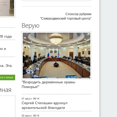
Спонсор рубрики
"Северодвинский торговый центр"
Верую
26 года
но и
на. Эта
все статьи
"Возродить деревянные храмы
Поморья!"
иная
07 август
09:14
Сергей Степашин вдохнул
архангельской благодати
03 август
09:15