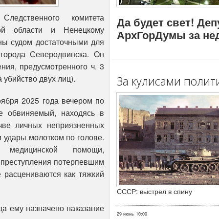
Следственного комитета
Да будет свет! Де
ой области и Ненецкому
АрхГорДумы за не
аны судом достаточными для
города Северодвинска. Он
ния, предусмотренного ч. 3
а убийство двух лиц).
За кулисами полит
оября 2025 года вечером по
е обвиняемый, находясь в
очве личных неприязненных
м удары молотком по голове.
й медицинской помощи,
е преступления потерпевшим
 расцениваются как тяжкий
СССР: выстрел в спину
да ему назначено наказание
29 июнь
10:00