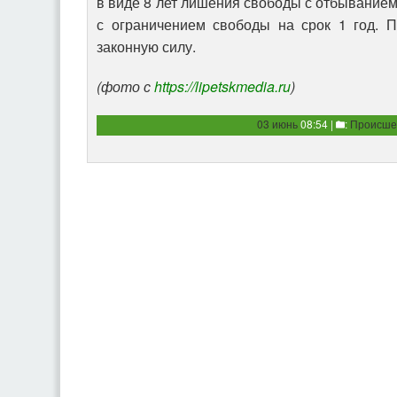
в виде 8 лет лишения свободы с отбыванием
с ограничением свободы на срок 1 год. П
законную силу.
(фото с
https://lipetskmedia.ru
)
03 июнь
08:54 |
:
Происше