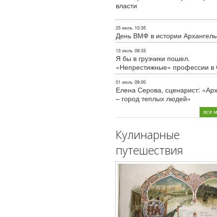
власти
25 июль
10:35
День ВМФ в истории Архангель
13 июль
09:33
Я бы в грузчики пошел.
«Непрестижные» профессии в
01 июль
09:00
Елена Серова, сценарист: «Ар
– город теплых людей»
все 
Кулинарные
путешествия