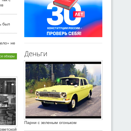
ев
ь был
ело» не
Деньги
се обзоры
Парни с зеленым огоньком
оветской