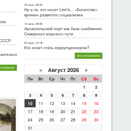
20 июль
09:24
Ну а те, кто носит Levi’s... «Богатство»
времен развитого социализма
ска
15 июль
09:00
Архангельский порт как база снабжения
Северного морского пути
 СССР
25 июнь
10:19
Кто хочет стать коррупционером?
хангельск
все материалы
материалы
«
Август 2026 »
Пн
Вт
Ср
Чт
Пт
Сб
Вс
1
2
3
4
5
6
7
8
9
10
11
12
13
14
15
16
17
18
19
20
21
22
23
24
25
26
27
28
29
30
31