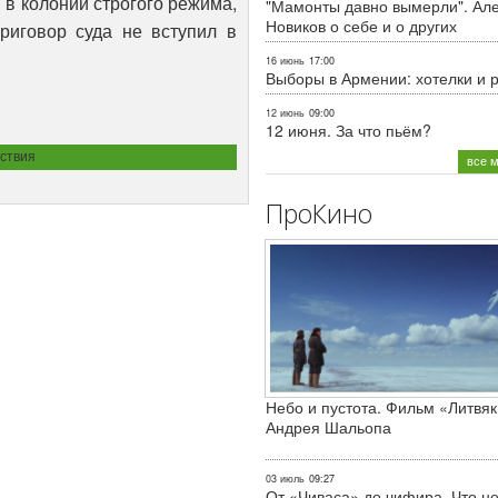
 в колонии строгого режима,
"Мамонты давно вымерли". Ал
Новиков о себе и о других
риговор суда не вступил в
16 июнь
17:00
Выборы в Армении: хотелки и 
12 июнь
09:00
12 июня. За что пьём?
ствия
все 
ПроКино
Небо и пустота. Фильм «Литвяк
Андрея Шальопа
03 июль
09:27
От «Чиваса» до чифира. Что не