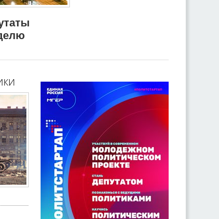
путаты
делю
ики