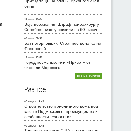
Приезд тёщи на блины. Архангельская
быль
23 июль
10:04
ив
Вкус поражения. Штраф нейрохирургу
Серебренникову снизили на 50 тысяч
06 июль
09:30
Без потерпевших. Странное дело Юлии
Федоровой
17 июнь
13:50
Город неумытых, или «Привет» от
чистюли Морозова
все материалы
Разное
05 август
14:49
Строительство монолитного дома под
ключ в Подмосковье: преимущества и
особенности технологии
05 август
14:48
Торговля акциями США: преимущества