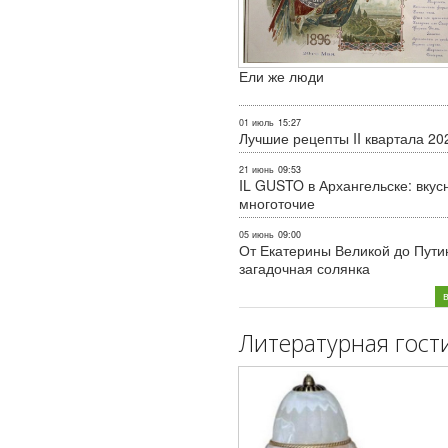
Ели же люди
01 июль
15:27
Лучшие рецепты II квартала 20
21 июнь
09:53
IL GUSTO в Архангельске: вкус
многоточие
05 июнь
09:00
От Екатерины Великой до Пути
загадочная солянка
Литературная гост