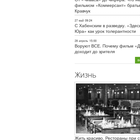
фильмом «Коммерсант» брать
Кравчук
27 май
09:24
С Хабенским в разведку. «Здес
Юра» как урок толерантности
28 апрель
15:00
Воруют ВСЕ. Почему фильм «Д
доходит до зрителя
в
Жизнь
Жить красиво. Рестораны при с