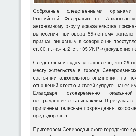
Собранные следственными органами 
Российской Федерации по Архангельск
автономному округу доказательства призн
вынесения приговора 55-летнему жителю 
признан виновным в совершении преступле
ст. 30, п. «а» ч. 2 ст. 105 УК РФ (покушение н
Следствием и судом установлено, что 25 н
месту жительства в городе Северодвинск
состоянии алкогольного опьянения, на п
отношений к гостю и своей супруге, нанес и
Благодаря своевременно оказанно
пострадавшие остались живы. В результат
причинены телесные повреждения, которые
вред здоровью.
Приговором Северодвинского городского су