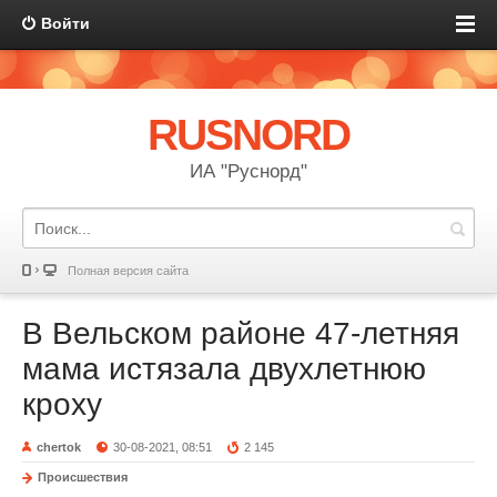
Войти
RUSNORD
ИА "Руснорд"
Полная версия сайта
В Вельском районе 47-летняя
мама истязала двухлетнюю
кроху
chertok
30-08-2021, 08:51
2 145
Происшествия