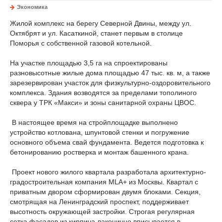
Экономика
Жилой комплекс на берегу Северной Двины, между ул.
Октябрят и ул. Касаткиной, станет первым в столице
Поморья с собственной газовой котельной.
На участке площадью 3,5 га на спроектированы
разновысотные жилые дома площадью 47 тыс. кв. м, а также
зарезервирован участок для физкультурно-оздоровительного
комплекса. Здания возводятся за пределами тополиного
сквера у ТРК «Макси» и зоны санитарной охраны ЦВОС.
В настоящее время на стройплощадке выполнено
устройство котлована, шпунтовой стенки и погружение
основного объема свай фундамента. Ведется подготовка к
бетонированию ростверка и монтаж башенного крана.
Проект нового жилого квартала разработала архитектурно-
градостроительная компания MLA+ из Москвы. Квартал с
приватным двором сформирован двумя блоками. Секция,
смотрящая на Ленинградский проспект, поддерживает
высотность окружающей застройки. Строгая регулярная
сетка фасадов из кирпича лаконично вписывается в