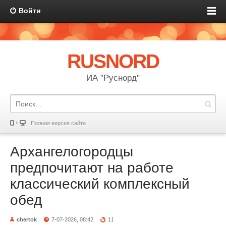
Войти
RUSNORD
ИА "Руснорд"
Полная версия сайта
Архангелогородцы
предпочитают на работе
классический комплексный
обед
chertok
7-07-2026, 08:42
11