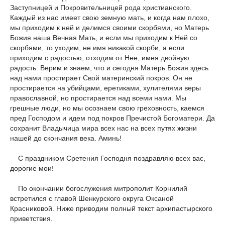
Заступницей и Покровительницей рода христианского.
Каждый из нас имеет свою земную мать, и когда нам плохо,
мы приходим к ней и делимся своими скорбями, но Матерь
Божия наша Вечная Мать, и если мы приходим к Ней со
скорбями, то уходим, не имя никакой скорби, а если
приходим с радостью, отходим от Нее, имея двойную
радость. Верим и знаем, что и сегодня Матерь Божия здесь
над нами простирает Свой материнский покров. Он не
простирается на убийцами, еретиками, хулителями веры
православной, но простирается над всеми нами. Мы
грешные люди, но мы осознаем свою греховность, каемся
пред Господом и идем под покров Пречистой Богоматери. Да
сохранит Владычица мира всех нас на всех путях жизни
нашей до скончания века. Аминь!
С праздником Сретения Господня поздравляю всех вас,
дорогие мои!
По окончании богослужения митрополит Корнилий
встретился с главой Шенкурского округа Оксаной
Красниковой. Ниже приводим полный текст архипастырского
приветствия.