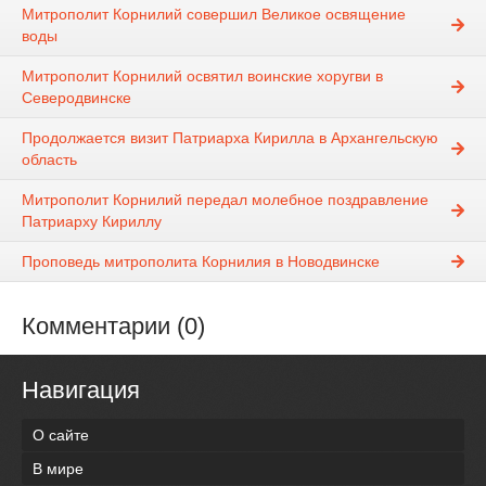
Митрополит Корнилий совершил Великое освящение
воды
Митрополит Корнилий освятил воинские хоругви в
Северодвинске
Продолжается визит Патриарха Кирилла в Архангельскую
область
Митрополит Корнилий передал молебное поздравление
Патриарху Кириллу
Проповедь митрополита Корнилия в Новодвинске
Комментарии (0)
Навигация
О сайте
В мире