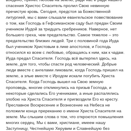
спасения Христос Спаситель пролил Свою невинную
пречистую кровь. Сегодня, предстоя за Божественной
литургией, мы с вами слышали евангельское повествование
о том, как Господь в Гефсиманском саду был предан Своим
учеником Иудой за тридцать сребреников. Наверное, нет
большего греха, чем предательство. Самое тяжелое – это
предательство близких людей. Три с половиной года Иуда
был учеником Христовым в лике апостолов, и Господь
относился ко всем с любовью, обращаясь к ним, как к чадам.
Иуда предал Спасителя. Господь всё вытерпел здесь, на
земле, для того, чтобы спасти род человеческий. Добрые
люди вместе с ангелами ликовали, когда Господь пришел на
землю, а злые вместе с Иродом искали погубить Христа
Спасителя. Когда Господь вышел на Свою земную
проповедь, многие откликнулись на призыв Господа, и
некоторые сделались Его учениками, а иные распалялись
злобою на Христа Спасителя и пригвоздили Его ко кресту.
Преславное Воскресение и Вознесение на Небеса не
положили конца пререканию о имени Христа Спасителя на
земле. Мы слышим слова о том, что откроются помышления
многих сердец. Мы с вами, христиане, имеем нашу
Заступницу, Честнейшую Херувим и Славнейшую без