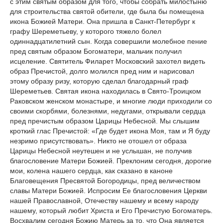
с этим святым образом для того, чтобы собрать милостыню
для строительства святой обители, где была бы помещена
икона Божией Матери. Она пришла в Санкт-Петербург к
графу Шереметьеву, у которого тяжело болел
одиннадцатилетний сын. Когда совершили молебное пение
пред святым образом Богоматери, мальчик получил
исцеление. Святитель Филарет Московский захотел видеть
образ Пречистой, долго молился пред ним и нарисовал
этому образу ризу, которую сделал благодарный граф
Шереметьев. Святая икона находилась в Свято-Троицком
Раковском женском монастыре, и многие люди приходили со
своими скорбями, болезнями, недугами, открывали сердца
пред пречистым образом Царицы Небесной. Мы слышим
кроткий глас Пречистой: «Где будет икона Моя, там и Я буду
незримо присутствовать». Никто не отошел от образа
Царицы Небесной неутешен и не услышан, не получив
благословение Матери Божией. Преклоним сегодня, дорогие
мои, колена нашего сердца, как сказано в каноне
Благовещения Пресвятой Богородицы, пред величеством
славы Матери Божией. Испросим Ее благословения Церкви
нашей Православной, Отечеству нашему и всему народу
нашему, который любит Христа и Его Пречистую Богоматерь.
Восхвалим сегодня Божию Матерь за то, что Она является