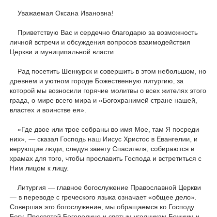
Уважаемая Оксана Ивановна!
Приветствую Вас и сердечно благодарю за возможность
личной встречи и обсуждения вопросов взаимодействия
Церкви и муниципальной власти.
Рад посетить Шенкурск и совершить в этом небольшом, но
древнем и уютном городе Божественную литургию, за
которой мы возносили горячие молитвы о всех жителях этого
града, о мире всего мира и «Богохранимей стране нашей,
властех и воинстве ея».
«Где двое или трое собраны во имя Мое, там Я посреди
них», — сказал Господь наш Иисус Христос в Евангелии, и
верующие люди, следуя завету Спасителя, собираются в
храмах для того, чтобы прославить Господа и встретиться с
Ним лицом к лицу.
Литургия — главное богослужение Православной Церкви
— в переводе с греческого языка означает «общее дело».
Совершая это богослужение, мы обращаемся ко Господу
Богу, Пресвятой Богородице и святым угодникам Божиим и