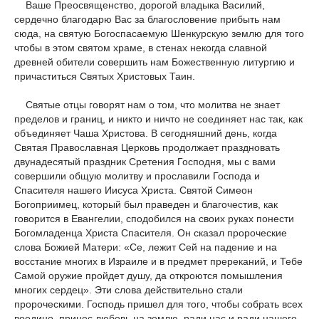
Ваше Преосвященство, дорогой владыка Василий,
сердечно благодарю Вас за благословение прибыть нам
сюда, на святую Богоспасаемую Шенкурскую землю для того
чтобы в этом святом храме, в стенах некогда славной
древней обители совершить нам Божественную литургию и
причаститься Святых Христовых Таин.
Святые отцы говорят нам о том, что молитва не знает
пределов и границ, и никто и ничто не соединяет нас так, как
объединяет Чаша Христова. В сегодняшний день, когда
Святая Православная Церковь продолжает праздновать
двунадесятый праздник Сретения Господня, мы с вами
совершили общую молитву и прославили Господа и
Спасителя нашего Иисуса Христа. Святой Симеон
Богоприимец, который был праведен и благочестив, как
говорится в Евангелии, сподобился на своих руках понести
Богомладенца Христа Спасителя. Он сказал пророческие
слова Божией Матери: «Се, лежит Сей на падение и на
восстание многих в Израиле и в предмет пререканий, и Тебе
Самой оружие пройдет душу, да откроются помышления
многих сердец». Эти слова действительно стали
пророческими. Господь пришел для того, чтобы собрать всех
воедино, принес любовь на землю, ради нас и ради нашего