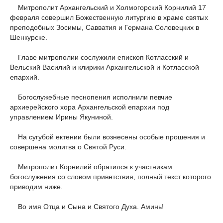
Митрополит Архангельский и Холмогорский Корнилий 17
февраля совершил Божественную литургию в храме святых
преподобных Зосимы, Савватия и Германа Соловецких в
Шенкурске.
Главе митрополии сослужили епископ Котласский и
Вельский Василий и клирики Архангельской и Котласской
епархий.
Богослужебные песнопения исполнили певчие
архиерейского хора Архангельской епархии под
управлением Ирины Якуниной.
На сугубой ектении были вознесены особые прошения и
совершена молитва о Святой Руси.
Митрополит Корнилий обратился к участникам
богослужения со словом приветствия, полный текст которого
приводим ниже.
Во имя Отца и Сына и Святого Духа. Аминь!