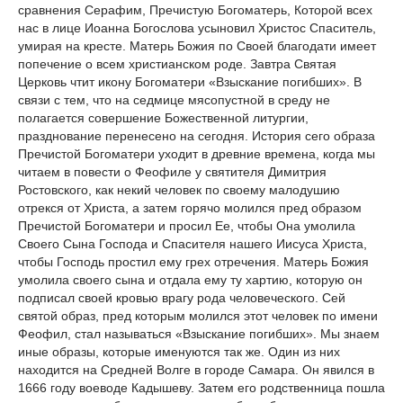
сравнения Серафим, Пречистую Богоматерь, Которой всех
нас в лице Иоанна Богослова усыновил Христос Спаситель,
умирая на кресте. Матерь Божия по Своей благодати имеет
попечение о всем христианском роде. Завтра Святая
Церковь чтит икону Богоматери «Взыскание погибших». В
связи с тем, что на седмице мясопустной в среду не
полагается совершение Божественной литургии,
празднование перенесено на сегодня. История сего образа
Пречистой Богоматери уходит в древние времена, когда мы
читаем в повести о Феофиле у святителя Димитрия
Ростовского, как некий человек по своему малодушию
отрекся от Христа, а затем горячо молился пред образом
Пречистой Богоматери и просил Ее, чтобы Она умолила
Своего Сына Господа и Спасителя нашего Иисуса Христа,
чтобы Господь простил ему грех отречения. Матерь Божия
умолила своего сына и отдала ему ту хартию, которую он
подписал своей кровью врагу рода человеческого. Сей
святой образ, пред которым молился этот человек по имени
Феофил, стал называться «Взыскание погибших». Мы знаем
иные образы, которые именуются так же. Один из них
находится на Средней Волге в городе Самара. Он явился в
1666 году воеводе Кадышеву. Затем его родственница пошла