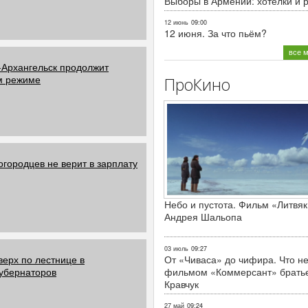
Выборы в Армении: хотелки и 
12 июнь
09:00
12 июня. За что пьём?
все 
-Архангельск продолжит
ом режиме
ПроКино
городцев не верит в зарплату
Небо и пустота. Фильм «Литвяк
Андрея Шальопа
03 июль
09:27
верх по лестнице в
От «Чиваса» до чифира. Что не
убернаторов
фильмом «Коммерсант» брать
Кравчук
27 май
09:24