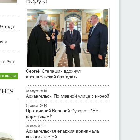
Верую
26 года
но и
на. Эта
Сергей Степашин вдохнул
все статьи
архангельской благодати
иная
03 август
09:15
Архангельск. По главной улице с иконой
01 август
09:30
Протоиерей Валерий Суворов: "Нет
наркотикам!"
30 июль
09:12
Архангельская епархия принимала
высоких гостей