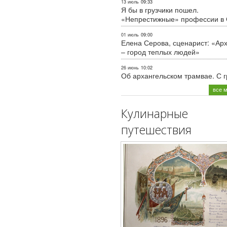
13 июль
09:33
Я бы в грузчики пошел.
«Непрестижные» профессии в
01 июль
09:00
Елена Серова, сценарист: «Ар
– город теплых людей»
26 июнь
10:02
Об архангельском трамвае. С 
все 
Кулинарные
путешествия