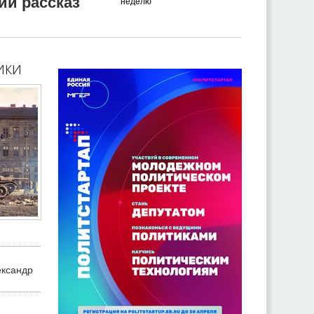
ий рассказ
неделю
ики
ександр