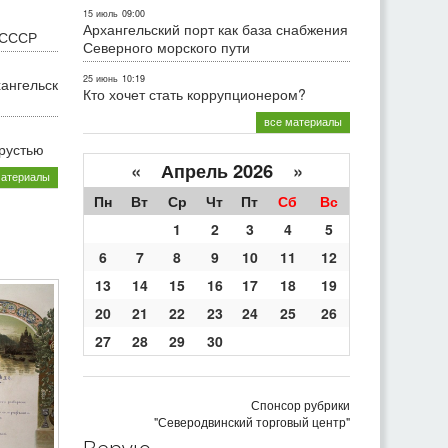
15 июль
09:00
Архангельский порт как база снабжения
 СССР
Северного морского пути
25 июнь
10:19
хангельск
Кто хочет стать коррупционером?
все материалы
грустью
«
Апрель 2026
»
материалы
Пн
Вт
Ср
Чт
Пт
Сб
Вс
1
2
3
4
5
6
7
8
9
10
11
12
13
14
15
16
17
18
19
20
21
22
23
24
25
26
27
28
29
30
Спонсор рубрики
"Северодвинский торговый центр"