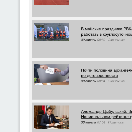
В майские праздники РВК
работать в круглосуточн
30 апрель
08:30
|
Экономика
Почти половина архангело
по договоренности
30 апрель
08:04
|
Экономика
Александр Цыбульский. В
Национальном рейтинге г
30 апрель
07:54
|
Политика