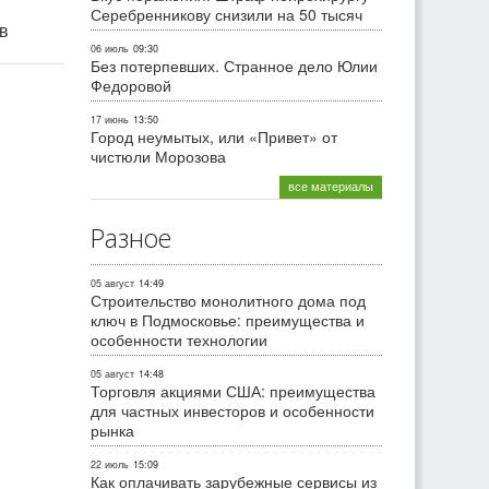
Серебренникову снизили на 50 тысяч
ив
06 июль
09:30
Без потерпевших. Странное дело Юлии
Федоровой
17 июнь
13:50
Город неумытых, или «Привет» от
чистюли Морозова
все материалы
Разное
05 август
14:49
Строительство монолитного дома под
ключ в Подмосковье: преимущества и
особенности технологии
05 август
14:48
Торговля акциями США: преимущества
для частных инвесторов и особенности
рынка
22 июль
15:09
Как оплачивать зарубежные сервисы из