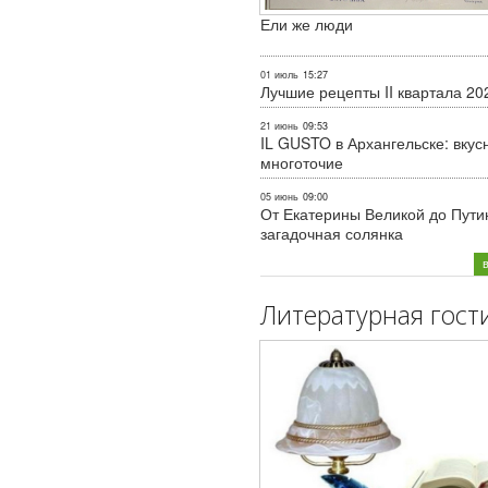
Ели же люди
01 июль
15:27
Лучшие рецепты II квартала 20
21 июнь
09:53
IL GUSTO в Архангельске: вкус
многоточие
05 июнь
09:00
От Екатерины Великой до Пути
загадочная солянка
Литературная гост