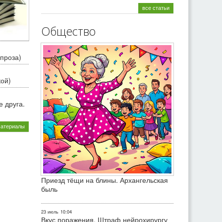
все статьи
Общество
проза)
кой)
 друга.
материалы
Приезд тёщи на блины. Архангельская
быль
23 июль
10:04
Вкус поражения. Штраф нейрохирургу