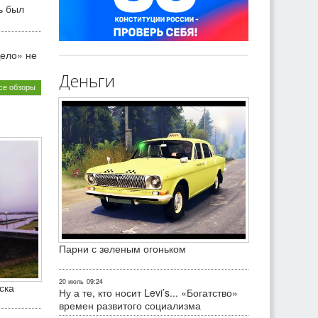
ь был
ело» не
Деньги
се обзоры
Парни с зеленым огоньком
20 июль
09:24
ска
Ну а те, кто носит Levi’s... «Богатство»
времен развитого социализма