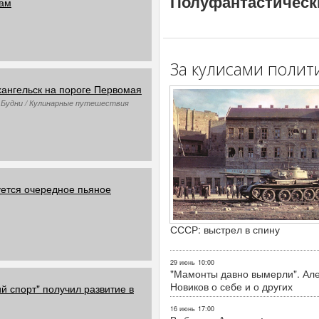
Полуфантастическ
ам
За кулисами полит
ангельск на пороге Первомая
/ Будни / Кулинарные путешествия
уется очередное пьяное
СССР: выстрел в спину
29 июнь
10:00
"Мамонты давно вымерли". Ал
Новиков о себе и о других
й спорт" получил развитие в
16 июнь
17:00