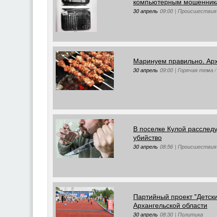
компьютерным мошенник
30 апрель
09:00
|
Происшествия
Маринуем правильно. Арх
30 апрель
09:00
|
Горячая тема 
В поселке Кулой расслед
убийство
30 апрель
08:56
|
Происшествия
Партийный проект "Детски
Архангельской области
30 апрель
08:30
|
Политика