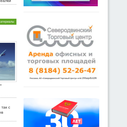
реалки
материалы
»
 так с
ев