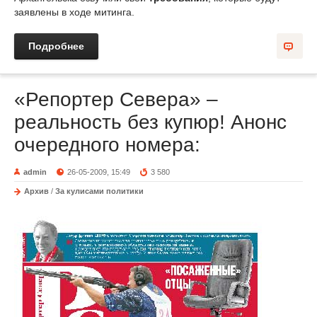
заявлены в ходе митинга.
Подробнее
«Репортер Севера» –
реальность без купюр! Анонс
очередного номера:
admin
26-05-2009, 15:49
3 580
Архив
/
За кулисами политики