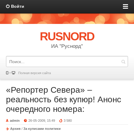
Войти
RUSNORD
ИА "Руснорд"
Полная версия сайта
«Репортер Севера» –
реальность без купюр! Анонс
очередного номера:
admin
26-05-2009, 15:49
3 580
Архив
/
За кулисами политики