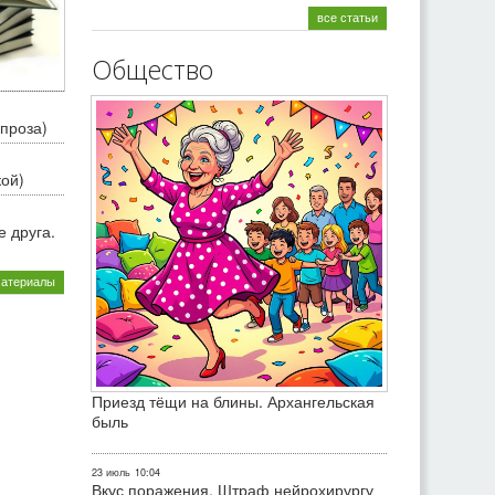
все статьи
Общество
проза)
кой)
 друга.
материалы
Приезд тёщи на блины. Архангельская
быль
23 июль
10:04
Вкус поражения. Штраф нейрохирургу