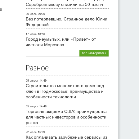
Серебренникову снизили на 50 тысяч
ив
06 июль
09:30
Без потерпевших. Странное дело Юлии
Федоровой
17 июнь
13:50
Город неумытых, или «Привет» от
чистюли Морозова
все материалы
Разное
05 август
14:49
Строительство монолитного дома под
ключ в Подмосковье: преимущества и
особенности технологии
05 август
14:48
Торговля акциями США: преимущества
для частных инвесторов и особенности
рынка
22 июль
15:09
Как оплачивать зарубежные сервисы из