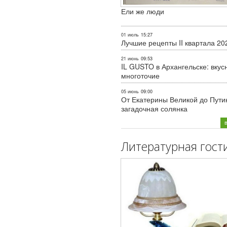
Ели же люди
01 июль
15:27
Лучшие рецепты II квартала 20
21 июнь
09:53
IL GUSTO в Архангельске: вкус
многоточие
05 июнь
09:00
От Екатерины Великой до Пути
загадочная солянка
Литературная гост