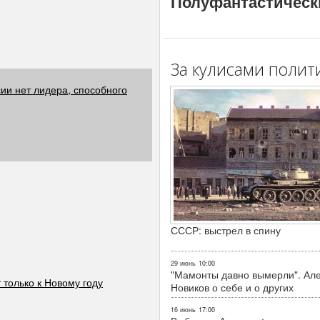
Полуфантастическ
За кулисами полит
ии нет лидера, способного
СССР: выстрел в спину
29 июнь
10:00
"Мамонты давно вымерли". Ал
только к Новому году
Новиков о себе и о других
16 июнь
17:00