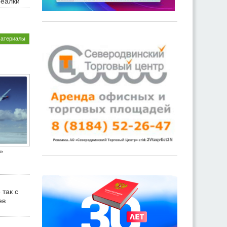
реалки
материалы
»
 так с
ев