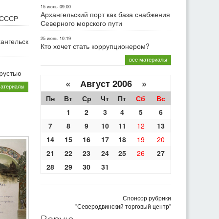
15 июль
09:00
Архангельский порт как база снабжения
 СССР
Северного морского пути
25 июнь
10:19
хангельск
Кто хочет стать коррупционером?
все материалы
грустью
«
Август 2006
»
материалы
Пн
Вт
Ср
Чт
Пт
Сб
Вс
1
2
3
4
5
6
7
8
9
10
11
12
13
14
15
16
17
18
19
20
21
22
23
24
25
26
27
28
29
30
31
Спонсор рубрики
"Северодвинский торговый центр"