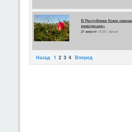
В Республике Коми ожид
революция»
21 август
15:20
|
Архив
Назад
1
2
3
4
Вперед