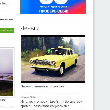
ь был
ело» не
Деньги
се обзоры
Парни с зеленым огоньком
20 июль
09:24
ска
Ну а те, кто носит Levi’s... «Богатство»
времен развитого социализма