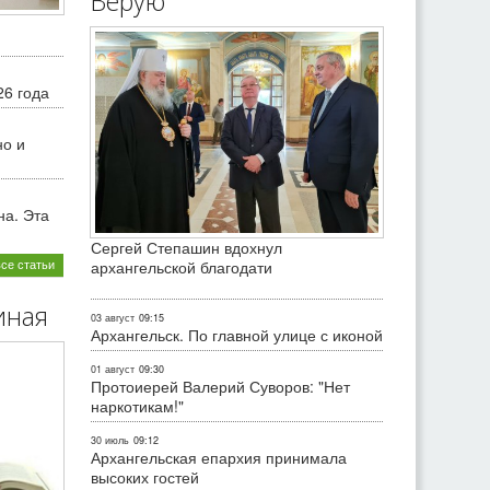
Верую
26 года
но и
на. Эта
Сергей Степашин вдохнул
все статьи
архангельской благодати
иная
03 август
09:15
Архангельск. По главной улице с иконой
01 август
09:30
Протоиерей Валерий Суворов: "Нет
наркотикам!"
30 июль
09:12
Архангельская епархия принимала
высоких гостей