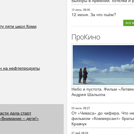
Выборы в Армении: хотелки и 
12 июнь
09:00
12 июня. За что пьём?
все 
ту пяти школ Коми
ПроКино
н на нефтепродукты
Небо и пустота. Фильм «Литвяк
Андрея Шальопа
03 июль
09:27
асти дала старт
От «Чиваса» до чифира. Что не
«Внимание – дети!»
фильмом «Коммерсант» брать
Кравчук
27 май
09:24