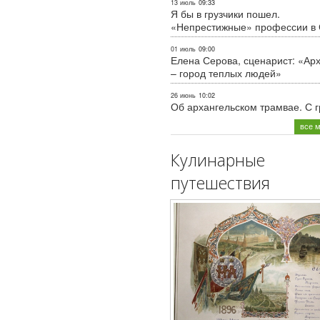
13 июль
09:33
Я бы в грузчики пошел.
«Непрестижные» профессии в
01 июль
09:00
Елена Серова, сценарист: «Ар
– город теплых людей»
26 июнь
10:02
Об архангельском трамвае. С 
все 
Кулинарные
путешествия