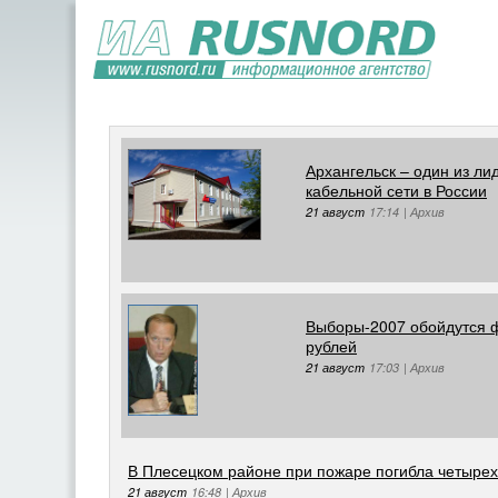
Архангельск – один из ли
кабельной сети в России
21 август
17:14
|
Архив
Выборы-2007 обойдутся ф
рублей
21 август
17:03
|
Архив
В Плесецком районе при пожаре погибла четырех
21 август
16:48
|
Архив