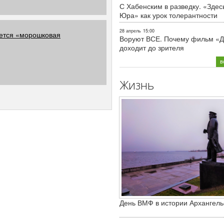
С Хабенским в разведку. «Здес
Юра» как урок толерантности
28 апрель
15:00
ается «морошковая
Воруют ВСЕ. Почему фильм «Д
доходит до зрителя
в
Жизнь
День ВМФ в истории Архангель