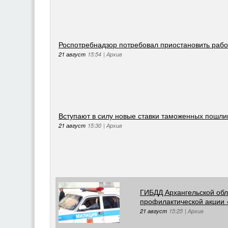
Роспотребнадзор потребовал приостановить рабо
21 август
15:54
|
Архив
Вступают в силу новые ставки таможенных пошли
21 август
15:30
|
Архив
ГИБДД Архангельской обл
профилактической акции 
21 август
15:25
|
Архив