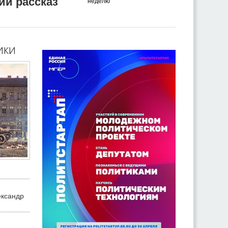
ий рассказ
неделю
ики
ександр