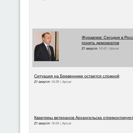
Журавлев: Сегодня в Росс
понять демократов
21 август
16:43
|
Архив
Ситуация на Бревеннике остается сложной
21 август
16:29
|
Архив
Квартиры ветеранов Архангельска отремонтируют 
21 август
16:04
|
Архив