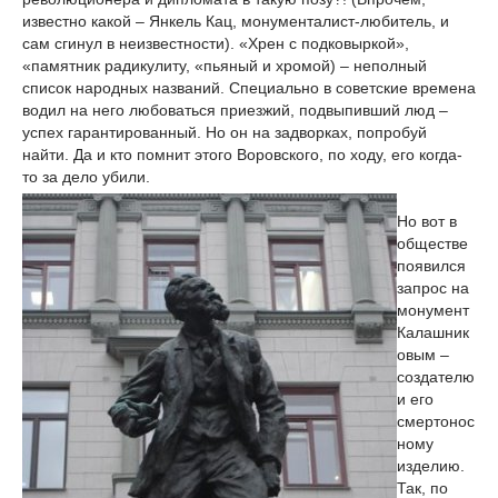
известно какой – Янкель Кац, монументалист-любитель, и
сам сгинул в неизвестности). «Хрен с подковыркой»,
«памятник радикулиту, «пьяный и хромой) – неполный
список народных названий. Специально в советские времена
водил на него любоваться приезжий, подвыпивший люд –
успех гарантированный. Но он на задворках, попробуй
найти. Да и кто помнит этого Воровского, по ходу, его когда-
то за дело убили.
Но вот в
обществе
появился
запрос на
монумент
Калашник
овым –
создателю
и его
смертонос
ному
изделию.
Так, по