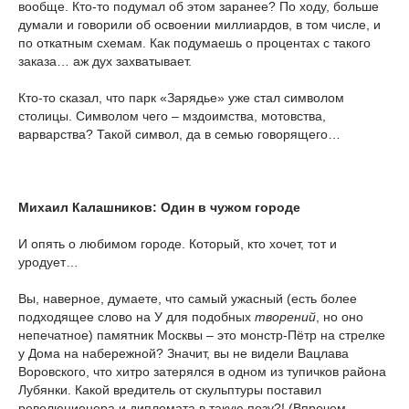
вообще. Кто-то подумал об этом заранее? По ходу, больше
думали и говорили об освоении миллиардов, в том числе, и
по откатным схемам. Как подумаешь о процентах с такого
заказа… аж дух захватывает.
Кто-то сказал, что парк «Зарядье» уже стал символом
столицы. Символом чего – мздоимства, мотовства,
варварства? Такой символ, да в семью говорящего…
Михаил Калашников: Один в чужом городе
И опять о любимом городе. Который, кто хочет, тот и
уродует…
Вы, наверное, думаете, что самый ужасный (есть более
подходящее слово на У для подобных
творений
, но оно
непечатное) памятник Москвы – это монстр-Пётр на стрелке
у Дома на набережной? Значит, вы не видели Вацлава
Воровского, что хитро затерялся в одном из тупичков района
Лубянки. Какой вредитель от скульптуры поставил
революционера и дипломата в такую позу?! (Впрочем,