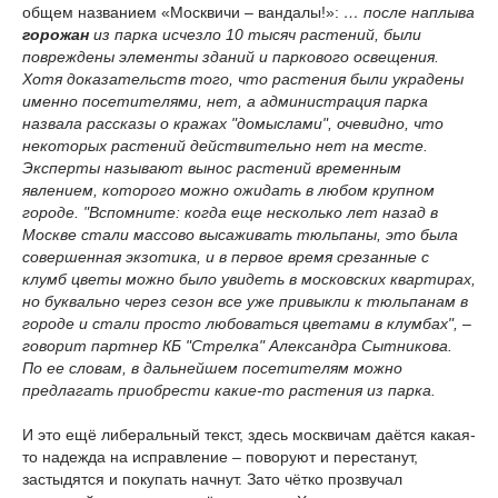
общем названием «Москвичи – вандалы!»:
… после наплыва
горожан
из парка исчезло 10 тысяч растений, были
повреждены элементы зданий и паркового освещения.
Хотя доказательств того, что растения были украдены
именно посетителями, нет, а администрация парка
назвала рассказы о кражах "домыслами", очевидно, что
некоторых растений действительно нет на месте.
Эксперты называют вынос растений временным
явлением, которого можно ожидать в любом крупном
городе. "Вспомните: когда еще несколько лет назад в
Москве стали массово высаживать тюльпаны, это была
совершенная экзотика, и в первое время срезанные с
клумб цветы можно было увидеть в московских квартирах,
но буквально через сезон все уже привыкли к тюльпанам в
городе и стали просто любоваться цветами в клумбах", –
говорит партнер КБ "Стрелка" Александра Сытникова.
По ее словам, в дальнейшем посетителям можно
предлагать приобрести какие-то растения из парка.
И это ещё либеральный текст, здесь москвичам даётся какая-
то надежда на исправление – поворуют и перестанут,
застыдятся и покупать начнут. Зато чётко прозвучал