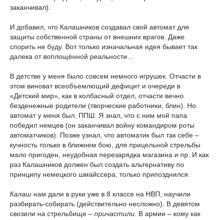
заканчивал).
И добавил, что Калашников создавал свой автомат для
защиты собственной страны от внешних врагов. Даже
спорить не буду. Вот только изначальная идея бывает так
далека от воплощённой реальности…
В детстве у меня было совсем немного игрушек. Отчасти в
этом виноват всеобъемлющий дефицит и очереди в
«Детский мир», как в колбасный отдел, отчасти вечно
безденежные родители (творческие работники, блин). Но
автомат у меня был. ППШ. Я знал, что с ним мой папа
победил немцев (он заканчивал войну командиром роты
автоматчиков). Позже узнал, что автоматик был так себе –
кучность только в ближнем бою, для прицельной стрельбы
мало пригоден, неудобная перезарядка магазина и пр. И как
раз Калашников должен был создать альтернативу по
принципу немецкого шмайссера, только припозднился.
Калаш
нам дали в руки уже в 8 классе на НВП, научили
разбирать-собирать (действительно несложно). В девятом
свозили на стрельбище –
причастили
. В армии – кому как