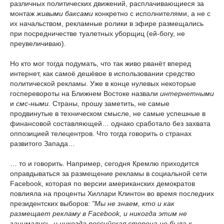
различных политических движений, расплачивающиеся за
монтаж
живыми баксами
конкретно с исполнителями, а не с
их начальством, рекламные ролики в эфире размещались
при посредничестве туалетных уборщиц (ей-богу, не
преувеличиваю).
Но кто мог тогда подумать, что так живо рванёт вперед
интернет, как самоё дешёвое в использовании средство
политической рекламы. Уже в конце нулевых некоторые
госперевороты на Ближнем Востоке назвали
интернетными
и
смс-ными.
Страны, прошу заметить, не самые
продвинутые в техническом смысле, не самые успешные в
финансовой составляющей… однако сработало без захвата
оппозицией телецентров. Что тогда говорить о странах
развитого Запада…
… то и говорить. Например, сегодня Кремлю приходится
оправдываться за размещение рекламы в социальной сети
Facebook, которая по версии американских демократов
повлияла на проценты Хиллари Клинтон во время последних
президентских выборов:
"Мы не знаем, кто и как
размещает рекламу в Facebook, и никогда этим не
занимались, и никогда российская сторона не была к