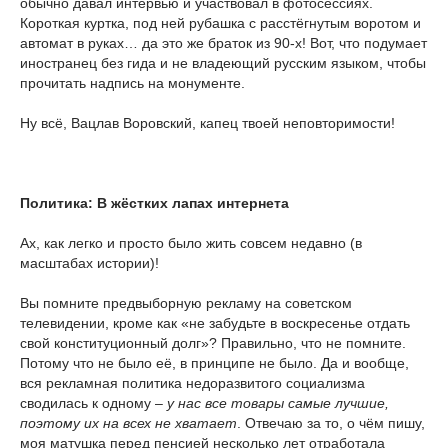
обычно давал интервью и участвовал в фотосессиях.
Короткая куртка, под ней рубашка с расстёгнутым воротом и
автомат в руках… да это же браток из 90-х! Вот, что подумает
иностранец без гида и не владеющий русским языком, чтобы
прочитать надпись на монументе.
Ну всё, Вацлав Воровский, капец твоей неповторимости!
Политика: В жёстких лапах интернета
Ах, как легко и просто было жить совсем недавно (в
масштабах истории)!
Вы помните предвыборную рекламу на советском
телевидении, кроме как «не забудьте в воскресенье отдать
свой конституционный долг»? Правильно, что не помните.
Потому что не было её, в принципе не было. Да и вообще,
вся рекламная политика недоразвитого социализма
сводилась к одному –
у нас все товары самые лучшие,
поэтому их на всех не хватает
. Отвечаю за то, о чём пишу,
моя матушка перед пенсией несколько лет отработала