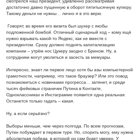
смотрелся наш президент, удивлённо рассматривая
достаточно давно пущенную в оборот пятитысячную купюру.
Такому деньги не нужны… лично я в это верю.
Говорят, во время его визита был шухер с якобы
подложенной бомбой. Отличный сценарный ход – кому ещё
нужно взрывать какой-то Яндекс, как не вместе с
президентом. Сразу должно поднять капитализацию
компании – утрём нос Цукеру заодно с Брином. Ну, а
сотрудники могут уволиться и засесть за мемуары.
Интересно, знает ли первое лицо хотя бы азы компьютерной
грамотности, например, что такое браузер? Или это повод
познакомиться с новинками прогресса… затянет, и среди
тысяч фейковых страничек Путина в Контакте,
Одноклассниках и Инстаграмме появится одна реальная.
Останется только гадать – какая.
Ну, а если серьёзно?
Выборы меньше, чем через полгода. По всем прогнозам,
Путин побуждает в первом туре. Но, спорить могу, ему нужна
абсолютная победа, в которой он сам будет уверен. У