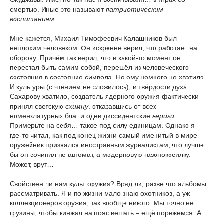
смертью. Иные это называют
патриотическим
воспитанием
.
Мне кажется, Михаил Тимофеевич Калашников был
неплохим человеком. Он искренне верил, что работает на
оборону. Причём так верил, что в какой-то момент он
перестал быть самим собой, перешёл из человеческого
состояния в состояние символа. Но ему немного не хватило.
И культуры (с чтением не сложилось), и твёрдости духа.
Сахарову хватило, создатель ядерного оружия фактически
принял светскую
схимну
, отказавшись от всех
номенклатурных благ и одев диссидентские
вериги.
Примерьте на себя… такое под силу единицам. Однако я
где-то читал, как под конец жизни самый именитый в мире
оружейник признался иностранным журналистам, что лучше
бы он сочинил не автомат, а модерновую газонокосилку.
Может, врут…
Свойствен ли нам культ оружия? Вряд ли, разве что альбомы
рассматривать. Я и по жизни мало знаю охотников, а уж
коллекционеров оружия, так вообще никого. Мы точно не
грузины, чтобы кинжал на пояс вешать – ещё порежемся. А