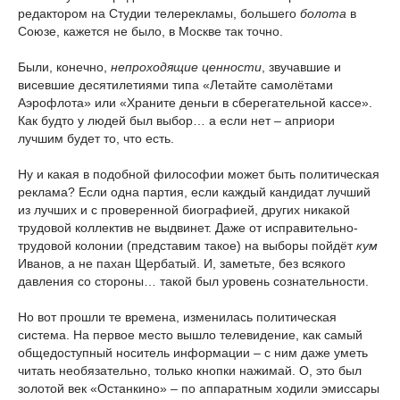
редактором на Студии телерекламы, большего
болота
в
Союзе, кажется не было, в Москве так точно.
Были, конечно,
непроходящие ценности
, звучавшие и
висевшие десятилетиями типа «Летайте самолётами
Аэрофлота» или «Храните деньги в сберегательной кассе».
Как будто у людей был выбор… а если нет – априори
лучшим будет то, что есть.
Ну и какая в подобной философии может быть политическая
реклама? Если одна партия, если каждый кандидат лучший
из лучших и с проверенной биографией, других никакой
трудовой коллектив не выдвинет. Даже от исправительно-
трудовой колонии (представим такое) на выборы пойдёт
кум
Иванов, а не пахан Щербатый. И, заметьте, без всякого
давления со стороны… такой был уровень сознательности.
Но вот прошли те времена, изменилась политическая
система. На первое место вышло телевидение, как самый
общедоступный носитель информации – с ним даже уметь
читать необязательно, только кнопки нажимай. О, это был
золотой век «Останкино» – по аппаратным ходили эмиссары