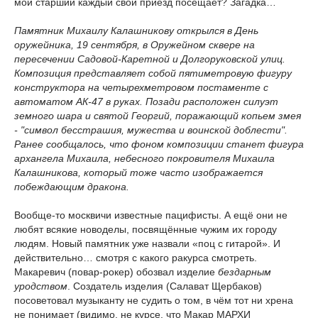
мой старший каждый свой приезд посещает? Загадка…
Памятник Михаилу Калашникову открылся в День
оружейника, 19 сентября, в Оружейном сквере на
пересечении Садовой-Каретной и Долгоруковской улиц.
Композиция представляет собой пятиметровую фигуру
конструктора на четырехметровом постаменте с
автоматом АК-47 в руках. Позади расположен силуэт
земного шара и святой Георгий, поражающий копьем змея
- "символ бесстрашия, мужества и воинской доблести".
Ранее сообщалось, что фоном композиции станет фигура
архангела Михаила, небесного покровителя Михаила
Калашникова, который тоже часто изображается
побеждающим дракона.
Вообще-то москвичи известные пацифисты. А ещё они не
любят всякие новоделы, посвящённые чужим их городу
людям. Новый памятник уже назвали «поц с гитарой». И
действительно… смотря с какого ракурса смотреть.
Макаревич (повар-рокер) обозвал изделие
бездарным
уродством
. Создатель изделия (Салават Щербаков)
посоветовал музыканту не судить о том, в чём тот ни хрена
не понимает (видимо, не курсе, что Макар МАРХИ