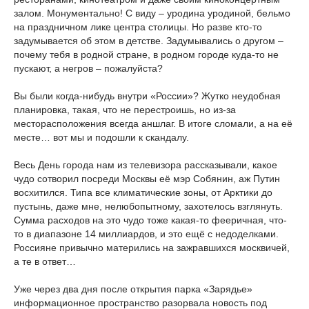
залом. Монументально! С виду – уродина уродиной, бельмо
на праздничном лике центра столицы. Но разве кто-то
задумывается об этом в детстве. Задумывались о другом –
почему тебя в родной стране, в родном городе куда-то не
пускают, а негров – пожалуйста?
Вы были когда-нибудь внутри «России»? Жутко неудобная
планировка, такая, что не перестроишь, но из-за
месторасположения всегда аншлаг. В итоге сломали, а на её
месте… вот мы и подошли к скандалу.
Весь День города нам из телевизора рассказывали, какое
чудо сотворил посреди Москвы её мэр Собянин, аж Путин
восхитился. Типа все климатические зоны, от Арктики до
пустынь, даже мне, нелюбопытному, захотелось взглянуть.
Сумма расходов на это чудо тоже какая-то фееричная, что-
то в диапазоне 14 миллиардов, и это ещё с недоделками.
Россияне привычно матерились на зажравшихся москвичей,
а те в ответ…
Уже через два дня после открытия парка «Зарядье»
информационное пространство разорвала новость под