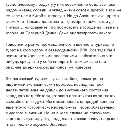
туристическому продукту у них несомненно есть, всё-таки
рядом живём, соседи, и уклад жизни совсем другой, в том же
смысле нас и Китай интересует. Но до Архангельска, прямо
скажем, от Пекина далековато. Примерно также, как и до
Питера… но сравните, что посмотреть в городе на Неве и в
городе на Северной Двине. Даже анализировать нечего.
Говорили о рынке промышленного и военного туризма, о
турах на космодром и северодвинский ВПК. Вот туда бы я
пустил китайцев самыми последними – обязательно что-
нибудь срисуют и у себя внедрят. В этом смысле они
опаснее американских шпионов, уж поверьте.
Экологический туризм… увы, китайцы, несмотря на
ощутимый экономический прогресс последних трёх
десятилетий ещё не дошли до внутреннего состояния
западного потребителя, готового платить только за глоток
свежайшего воздуха. Им в комплекте с природой Коноши
ещё что-то историческое предложить, чтобы обязательно
мирового значения. Но ни в коем случае не показывать
каргопольскую игрушку, подделают и свою начнут на рынок
гнать,
только гораздо дешевле.