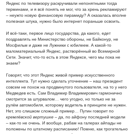
Яндекс по телевизору раскручивали непонятными тогда
терминами, и я всё понять не мог, что за хрень рекламируют
– неужто новую финансовую пирамиду? А оказалась вполне
полезная штука, нужно было интернет пораньше освоить.
И всё-таки, первое лицо государства, да какого, едет
поздравлять не Министерство обороны, не Байконур, не
Мосфильм и даже не Лужники с юбилеем. А какой-то
маломатериальный Яндекс, растворённый во Всемирной
Сети. Значит, что-то есть в этом Яндексе, чего мы пока не
знаем?
Говорят, что этот Яндекс живой пример искусственного
интеллекта. Тут нужно сделать уточнение – наш президент
совсем не похож на продвинутого пользователя, на то у него
Медведев есть. Сам Владимир Владимирович гармонично
смотрится за штурвалом… чего угодно, но только не за
рулём автомобиля, которому водитель в принципе не нужен.
Нет, это слишком сложный пример… Путин говорит по
кремлёвской вертушке
– да, по айфону последней модели
– как-то не очень. И вообще, рабам на галерах айпады не
положены по штатному расписанию! Помню, как трогательно