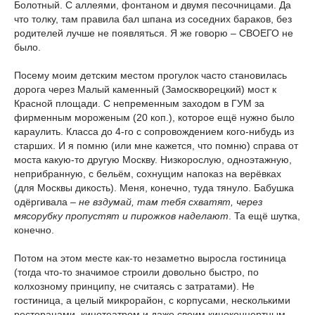
Болотный. С аллеями, фонтаном и двумя песочницами. Да
что толку, там правила бал шпана из соседних бараков, без
родителей лучше не появляться. Я же говорю – СВОЕГО не
было.
Посему моим детским местом прогулок часто становилась
дорога через Малый каменный (Замоскворецкий) мост к
Красной площади. С непременным заходом в ГУМ за
фирменным мороженым (20 коп.), которое ещё нужно было
караулить. Класса до 4-го с сопровождением кого-нибудь из
старших. И я помню (или мне кажется, что помню) справа от
моста какую-то другую Москву. Низкорослую, одноэтажную,
неприбранную, с бельём, сохнущим напоказ на верёвках
(для Москвы дикость). Меня, конечно, туда тянуло. Бабушка
одёргивала –
не вздумай, там тебя схватят, через
мясорубку пропустят и пирожков наделают
. Та ещё шутка,
конечно.
Потом на этом месте как-то незаметно выросла гостиница
(тогда что-то значимое строили довольно быстро, по
колхозному принципу, не считаясь с затратами). Не
гостиница, а целый микрорайон, с корпусами, несколькими
ресторанами, кинотеатром и даже своим киноконцертным