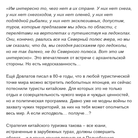
«Им интересно то, чего нет в их стране. У них нет снега,
у них нет снегоходов, у них нет оленей, у них нет
подлёдной рыбалки, у них нет эксклюзивных, допустим,
туров, которые предлагаем мы здесь по области, с
перелётами на вертолетах и путешествуя на ледоколах.
Они, конечно, рвались все на Северный полюс вчера, но мы
им сказали, что да, мы сегодня расскажем про ледоколы,
но не так далеко, не до Северного полюса. Вот это им
интересно»
. Это впечатления от встречи с архангельской
стороны. Но есть недосказанность…
Ещё Довлатов писал в 80-е годы, что в любой туристической
точке мира можно встретить любопытных японцев, их сейчас
потеснили туристы китайские. Для которых это не только
отдых и созерцательность чужого мира и чуждых ценностей,
но и политическая программа. Давно уже не модны войны по
захвату чужих территорий, за них на тебя может ополчиться
весь мир. А если исподволь… ползуче…?
Стратегия китайского туризма такова – все юани,
истраченные в зарубежных турах, должны совершить
оборот… и в конце концов вернуться в Поднебесную.