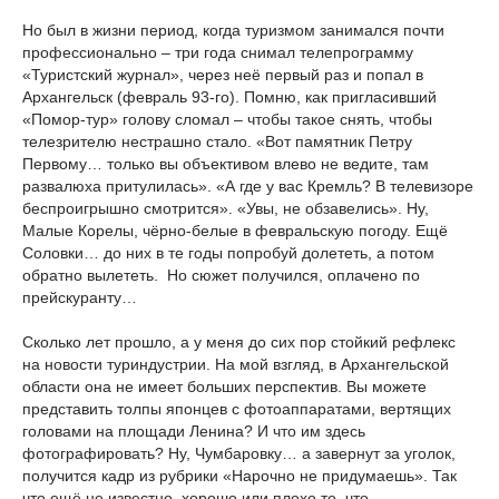
Но был в жизни период, когда туризмом занимался почти
профессионально – три года снимал телепрограмму
«Туристский журнал», через неё первый раз и попал в
Архангельск (февраль 93-го). Помню, как пригласивший
«Помор-тур» голову сломал – чтобы такое снять, чтобы
телезрителю нестрашно стало. «Вот памятник Петру
Первому… только вы объективом влево не ведите, там
развалюха притулилась». «А где у вас Кремль? В телевизоре
беспроигрышно смотрится». «Увы, не обзавелись». Ну,
Малые Корелы, чёрно-белые в февральскую погоду. Ещё
Соловки… до них в те годы попробуй долететь, а потом
обратно вылететь. Но сюжет получился, оплачено по
прейскуранту…
Сколько лет прошло, а у меня до сих пор стойкий рефлекс
на новости туриндустрии. На мой взгляд, в Архангельской
области она не имеет больших перспектив. Вы можете
представить толпы японцев с фотоаппаратами, вертящих
головами на площади Ленина? И что им здесь
фотографировать? Ну, Чумбаровку… а завернут за уголок,
получится кадр из рубрики «Нарочно не придумаешь». Так
что ещё не известно, хорошо или плохо то, что