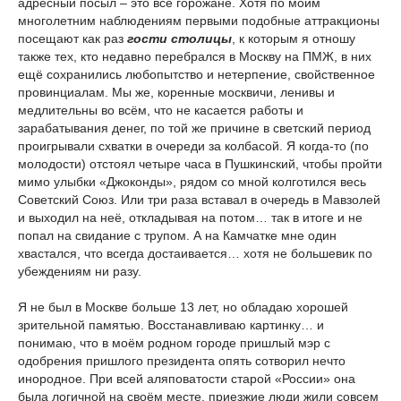
адресный посыл – это всё горожане. Хотя по моим
многолетним наблюдениям первыми подобные аттракционы
посещают как раз
гости столицы
, к которым я отношу
также тех, кто недавно перебрался в Москву на ПМЖ, в них
ещё сохранились любопытство и нетерпение, свойственное
провинциалам. Мы же, коренные москвичи, ленивы и
медлительны во всём, что не касается работы и
зарабатывания денег, по той же причине в светский период
проигрывали схватки в очереди за колбасой. Я когда-то (по
молодости) отстоял четыре часа в Пушкинский, чтобы пройти
мимо улыбки «Джоконды», рядом со мной колготился весь
Советский Союз. Или три раза вставал в очередь в Мавзолей
и выходил на неё, откладывая на потом… так в итоге и не
попал на свидание с трупом. А на Камчатке мне один
хвастался, что всегда достаивается… хотя не большевик по
убеждениям ни разу.
Я не был в Москве больше 13 лет, но обладаю хорошей
зрительной памятью. Восстанавливаю картинку… и
понимаю, что в моём родном городе пришлый мэр с
одобрения пришлого президента опять сотворил нечто
инородное. При всей аляповатости старой «России» она
была логичной на своём месте, приезжие люди жили совсем