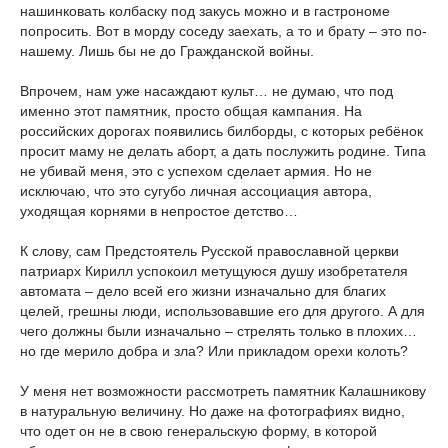
нашинковать колбаску под закусь можно и в гастрономе
попросить. Вот в морду соседу заехать, а то и брату – это по-
нашему. Лишь бы не до Гражданской войны.
Впрочем, нам уже насаждают культ… не думаю, что под
именно этот памятник, просто общая кампания. На
российских дорогах появились билборды, с которых ребёнок
просит маму не делать аборт, а дать послужить родине. Типа
не убивай меня, это с успехом сделает армия. Но не
исключаю, что это сугубо личная ассоциация автора,
уходящая корнями в непростое детство…
К слову, сам Предстоятель Русской православной церкви
патриарх Кирилл успокоил метущуюся душу изобретателя
автомата – дело всей его жизни изначально для благих
целей, грешны люди, использовавшие его для другого. А для
чего должны были изначально – стрелять только в плохих…
но где мерило добра и зла? Или прикладом орехи колоть?
У меня нет возможности рассмотреть памятник Калашникову
в натуральную величину. Но даже на фотографиях видно,
что одет он не в свою генеральскую форму, в которой