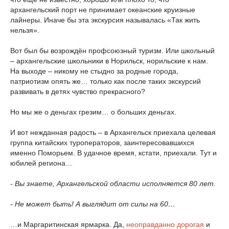
архангельский порт не принимает океанские круизные
лайнеры. Иначе бы эта экскурсия называлась «Так жить
нельзя».
Вот был бы возрождён профсоюзный туризм. Или школьный
– архангельские школьники в Норильск, норильские к нам.
На выходе – никому не стыдно за родные города,
патриотизм опять же… только как после таких экскурсий
развивать в детях чувство прекрасного?
Но мы же о деньгах грезим… о больших деньгах.
И вот нежданная радость – в Архангельск приехала целевая
группа китайских туроператоров, заинтересовавшихся
именно Поморьем. В удачное время, кстати, приехали. Тут и
юбилей региона…
- Вы знаете, Архангельской области исполняется 80 лет.
- Не может быть! А выглядит от силы на 60…
…и Маргаритинская ярмарка. Да,
неоправданно дорогая
и