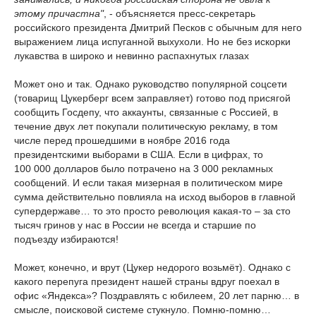
этому причастна"
, - объясняется пресс-секретарь
российского президента Дмитрий Песков с обычным для него
выражением лица испуганной выхухоли. Но не без искорки
лукавства в широко и невинно распахнутых глазах
Может оно и так. Однако руководство популярной соцсети
(товарищ Цукерберг всем заправляет) готово под присягой
сообщить Госдепу, что аккаунты, связанные с Россией, в
течение двух лет покупали политическую рекламу, в том
числе перед прошедшими в ноябре 2016 года
президентскими выборами в США. Если в цифрах, то
100 000 долларов было потрачено на 3 000 рекламных
сообщений. И если такая мизерная в политическом мире
сумма действительно повлияла на исход выборов в главной
супердержаве… то это просто революция какая-то – за сто
тысяч гринов у нас в России не всегда и старшие по
подъезду избираются!
Может, конечно, и врут (Цукер недорого возьмёт). Однако с
какого перепуга президент нашей страны вдруг поехал в
офис «Яндекса»? Поздравлять с юбилеем, 20 лет парню… в
смысле, поисковой системе стукнуло. Помню-помню…