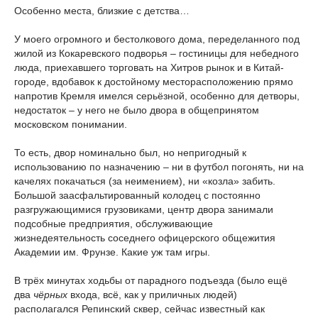
Особенно места, близкие с детства…
У моего огромного и бестолкового дома, переделанного под
жилой из Кокаревского подворья – гостиницы для небедного
люда, приехавшего торговать на Хитров рынок и в Китай-
городе, вдобавок к достойному месторасположению прямо
напротив Кремля имелся серьёзной, особенно для детворы,
недостаток – у него не было двора в общепринятом
московском понимании.
То есть, двор номинально был, но непригодный к
использованию по назначению – ни в футбол погонять, ни на
качелях покачаться (за неимением), ни «козла» забить.
Большой заасфальтированный колодец с постоянно
разгружающимися грузовиками, центр двора занимали
подсобные предприятия, обслуживающие
жизнедеятельность соседнего офицерского общежития
Академии им. Фрунзе. Какие уж там игры.
В трёх минутах ходьбы от парадного подъезда (было ещё
два
чёрных
входа, всё, как у приличных людей)
располагался Репинский сквер, сейчас известный как