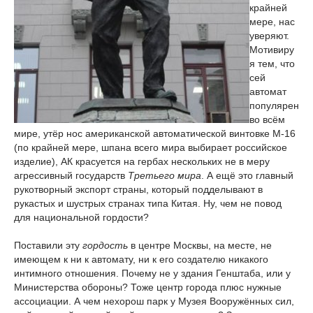
крайней
мере, нас
уверяют.
Мотивиру
я тем, что
сей
автомат
популярен
во всём
мире, утёр нос американской автоматической винтовке М-16
(по крайней мере, шпана всего мира выбирает российское
изделие), АК красуется на гербах нескольких не в меру
агрессивный государств
Третьего мира
. А ещё это главный
рукотворный экспорт страны, который подделывают в
рукастых и шустрых странах типа Китая. Ну, чем не повод
для национальной гордости?
Поставили эту
гордость
в центре Москвы, на месте, не
имеющем к ни к автомату, ни к его создателю никакого
интимного отношения. Почему не у здания Генштаба, или у
Министерства обороны? Тоже центр города плюс нужные
ассоциации. А чем нехорош парк у Музея Вооружённых сил,