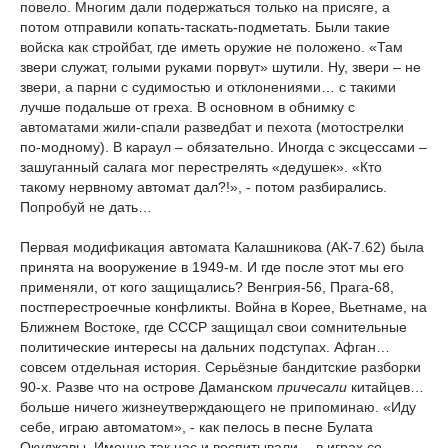
повело. Многим дали подержаться только на присяге, а
потом отправили копать-таскать-подметать. Были такие
войска как стройбат, где иметь оружие не положено. «Там
звери служат, голыми руками порвут» шутили. Ну, звери – не
звери, а парни с судимостью и отклонениями… с такими
лучше подальше от греха. В основном в обнимку с
автоматами жили-спали разведбат и пехота (мотострелки
по-модному). В караул – обязательно. Иногда с эксцессами –
зашуганный салага мог перестрелять «дедушек». «Кто
такому нервному автомат дал?!», - потом разбирались.
Попробуй не дать…
Первая модификация автомата Калашникова (АК-7.62) была
принята на вооружение в 1949-м. И где после этот мы его
применяли, от кого защищались? Венгрия-56, Прага-68,
постперестроечные конфликты. Война в Корее, Вьетнаме, на
Ближнем Востоке, где СССР защищал свои сомнительные
политические интересы на дальних подступах. Афган…
совсем отдельная история. Серьёзные бандитские разборки
90-х. Разве что на острове Даманском
причесали
китайцев…
больше ничего жизнеутверждающего не припоминаю. «Иду
себе, играю автоматом», - как пелось в песне Булата
Окуджавы. Именно так нас и воспитывали… в играх со