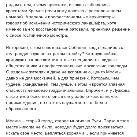
рядом с тем, к чему приехали, из окон любовались
красотами Кремля (если кому повезло с расположением
номера). А теперь и профессиональные архитекторы
говорят об искажении исторического ландшафта, хотя
именно за его восстановление ратовали, принимая решение
о сносе гостиничного монстра.
Интересно, с кем советовался Собянин, когда планировал
эту грандиозную по затратам стройку? Которую сейчас
критикуют вполне компетентные специалисты, видные
общественники и профессиональные московские краеведы.
О рядовых жителях я даже не вспоминаю, центр Москвы
давно не для москвичей, а для приезжих. Которым, чем
чуднее, скандальней, тем лучше, в этом и кроется главная
опасность
не своего
градоначальника. Впрочем, и у Лужкова
с эстетикой было не очень в силу рабоче-крестьянского
происхождения, но он хоть слушал кого-то, более
образованного.
Москва – старый город, старее многих на Руси. Парка в этом
месте никогда не было, новодел будет долго приживаться,
искать своё место, цепляться корнями… если приживётся