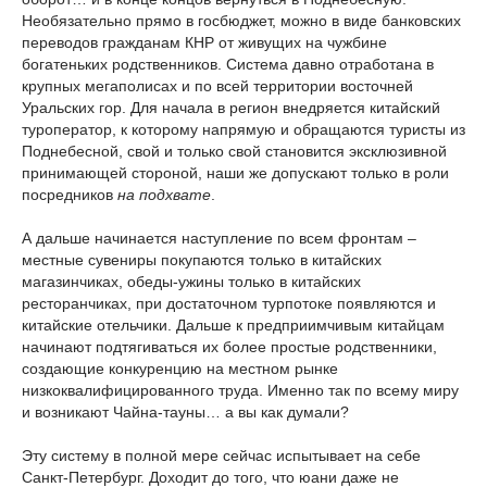
Необязательно прямо в госбюджет, можно в виде банковских
переводов гражданам КНР от живущих на чужбине
богатеньких родственников. Система давно отработана в
крупных мегаполисах и по всей территории восточней
Уральских гор. Для начала в регион внедряется китайский
туроператор, к которому напрямую и обращаются туристы из
Поднебесной, свой и только свой становится эксклюзивной
принимающей стороной, наши же допускают только в роли
посредников
на подхвате
.
А дальше начинается наступление по всем фронтам –
местные сувениры покупаются только в китайских
магазинчиках, обеды-ужины только в китайских
ресторанчиках, при достаточном турпотоке появляются и
китайские отельчики. Дальше к предприимчивым китайцам
начинают подтягиваться их более простые родственники,
создающие конкуренцию на местном рынке
низкоквалифицированного труда. Именно так по всему миру
и возникают Чайна-тауны… а вы как думали?
Эту систему в полной мере сейчас испытывает на себе
Санкт-Петербург. Доходит до того, что юани даже не