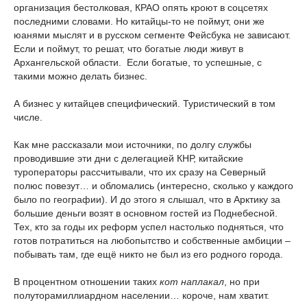
организация бестолковая, КРАО опять кроют в соцсетях
последними словами. Но китайцы-то не поймут, они же
юанями мыслят и в русском сегменте Фейсбука не зависают.
Если и поймут, то решат, что богатые люди живут в
Архангельской области. Если богатые, то успешные, с
такими можно делать бизнес.
А бизнес у китайцев специфический. Туристический в том
числе.
Как мне рассказали мои источники, по долгу службы
проводившие эти дни с делегацией КНР, китайские
туроператоры рассчитывали, что их сразу на Северный
полюс повезут… и обломались (интересно, сколько у каждого
было по географии). И до этого я слышал, что в Арктику за
большие деньги возят в основном гостей из Поднебесной.
Тех, кто за годы их реформ успел настолько подняться, что
готов потратиться на любопытство и собственные амбиции –
побывать там, где ещё никто не был из его родного города.
В процентном отношении таких
кот наплакал
, но при
полуторамиллиардном населении… короче, нам хватит.