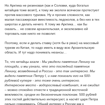
Но Арктика не резиновая (как и Соловки, куда богатых
китайцев тоже возят), к тому же экологи всячески протестуют
против массового туризма. Ну и прочие сложности, как
малая пассажирская вместимость ледоколов, а без них в тех
широтах и делать нечего. К тому же Арктика… как бы
сказать… не совсем архангельская, и эксклюзивно ей
торговать нам никто не позволит.
Поэтому, если и делать ставку (хотя бы в умах) на массовый
туризм из Китая, то надо иметь в виду всю Архангельскую
область. И тут надо понимать нюансы…
То, что китайцы ахали -
Мы увидели памятник Ленину на
площади, и мы узнали, что это последний памятник
Ленину, возведенный в России - это так интересно. Мы
видели памятник Петру I, и нам показали его на 500-
рублевой купюре - это тоже очень интересно.
Интересное место - водорослевый комбинат, я не ожидал
– можно спокойно отнести к традиционной восточной
вежливости, сродни их бесконечным поклонам. 500 рублей
этих гостей действительно интересуют, а насчёт царя Петра
сильно сомневаюсь. Общий интерес к России как к