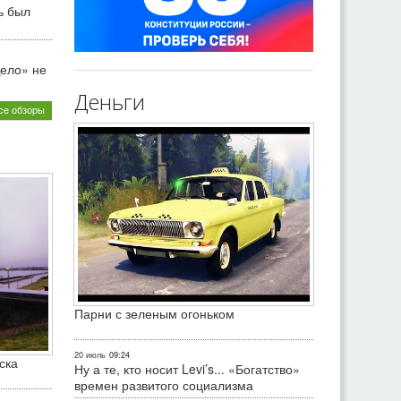
ь был
ело» не
Деньги
се обзоры
Парни с зеленым огоньком
20 июль
09:24
ска
Ну а те, кто носит Levi’s... «Богатство»
времен развитого социализма