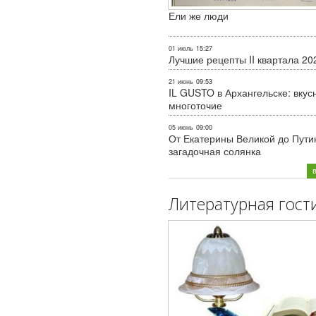
Ели же люди
01 июль
15:27
Лучшие рецепты II квартала 20
21 июнь
09:53
IL GUSTO в Архангельске: вкус
многоточие
05 июнь
09:00
От Екатерины Великой до Пути
загадочная солянка
Литературная гост