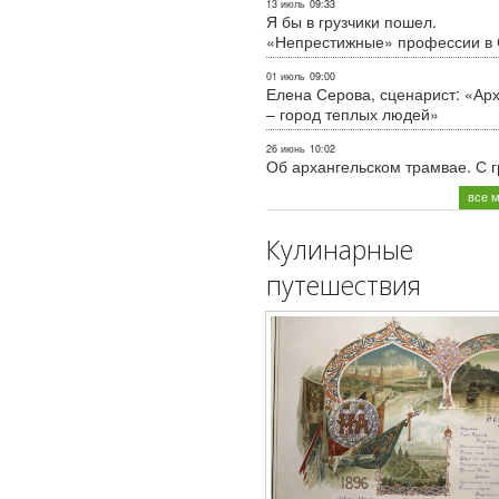
13 июль
09:33
Я бы в грузчики пошел.
«Непрестижные» профессии в
01 июль
09:00
Елена Серова, сценарист: «Ар
– город теплых людей»
26 июнь
10:02
Об архангельском трамвае. С 
все 
Кулинарные
путешествия