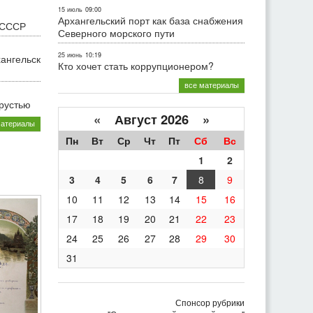
15 июль
09:00
Архангельский порт как база снабжения
 СССР
Северного морского пути
25 июнь
10:19
хангельск
Кто хочет стать коррупционером?
все материалы
грустью
«
Август 2026 »
материалы
Пн
Вт
Ср
Чт
Пт
Сб
Вс
1
2
3
4
5
6
7
8
9
10
11
12
13
14
15
16
17
18
19
20
21
22
23
24
25
26
27
28
29
30
31
Спонсор рубрики