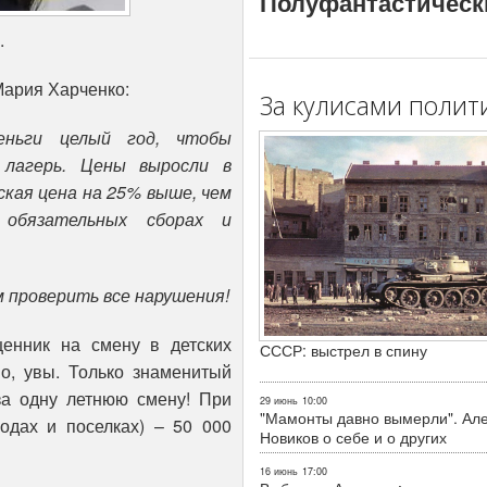
Полуфантастическ
.
Мария Харченко:
За кулисами полит
еньги целый год, чтобы
 лагерь. Цены выросли в
ская цена на 25% выше, чем
 обязательных сборах и
 проверить все нарушения!
енник на смену в детских
СССР: выстрел в спину
о, увы. Только знаменитый
за одну летнюю смену! При
29 июнь
10:00
"Мамонты давно вымерли". Ал
одах и поселках) – 50 000
Новиков о себе и о других
16 июнь
17:00