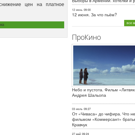
Выборы в Армении: хотелки и 
снижение цен на платное
12 июнь
09:00
12 июня. За что пьём?
все 
ка
ПроКино
Небо и пустота. Фильм «Литвяк
Андрея Шальопа
03 июль
09:27
От «Чиваса» до чифира. Что не
фильмом «Коммерсант» брать
Кравчук
27 май
09:24