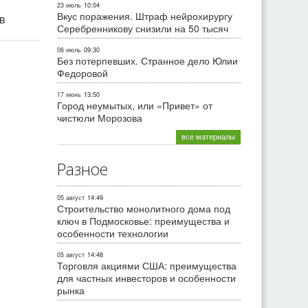
23 июль
10:04
Вкус поражения. Штраф нейрохирургу
ив
Серебренникову снизили на 50 тысяч
06 июль
09:30
Без потерпевших. Странное дело Юлии
Федоровой
17 июнь
13:50
Город неумытых, или «Привет» от
чистюли Морозова
все материалы
Разное
05 август
14:49
Строительство монолитного дома под
ключ в Подмосковье: преимущества и
особенности технологии
05 август
14:48
Торговля акциями США: преимущества
для частных инвесторов и особенности
рынка