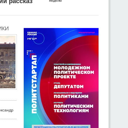
ий рассказ
неделю
ики
ександр