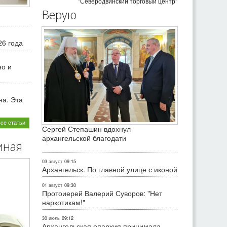
"Северодвинский торговый центр"
Верую
26 года
но и
на. Эта
все статьи
Сергей Степашин вдохнул
архангельской благодати
иная
03 август
09:15
Архангельск. По главной улице с иконой
01 август
09:30
Протоиерей Валерий Суворов: "Нет
наркотикам!"
30 июль
09:12
Архангельская епархия принимала