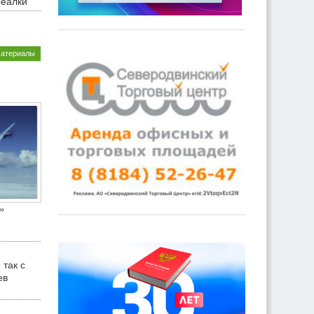
реалки
материалы
»
 так с
ев