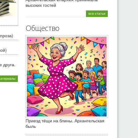
высоких гостей
все статьи
Общество
проза)
кой)
 друга.
материалы
Приезд тёщи на блины. Архангельская
быль