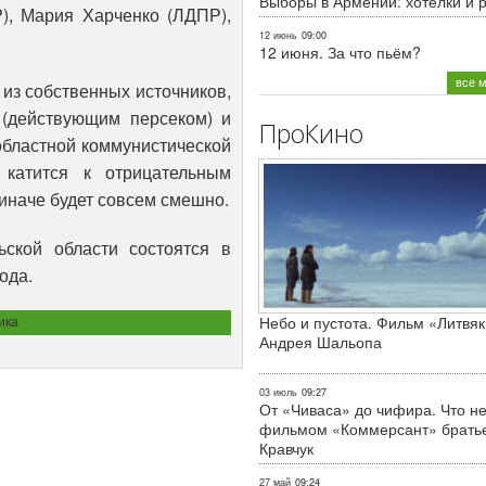
Выборы в Армении: хотелки и 
Р), Мария Харченко (ЛДПР),
12 июнь
09:00
12 июня. За что пьём?
все 
 из собственных источников,
(действующим персеком) и
ПроКино
областной коммунистической
 катится к отрицательным
иначе будет совсем смешно.
ской области состоятся в
ода.
ика
Небо и пустота. Фильм «Литвяк
Андрея Шальопа
03 июль
09:27
От «Чиваса» до чифира. Что не
фильмом «Коммерсант» брать
Кравчук
27 май
09:24