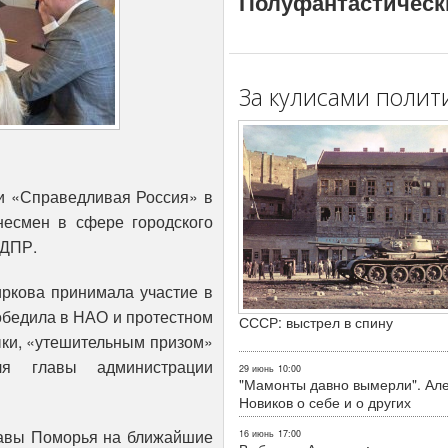
Полуфантастическ
За кулисами полит
и «Справедливая Россия» в
несмен в сфере городского
ЛДПР.
иркова принимала участие в
обедила в НАО и протестном
СССР: выстрел в спину
ыки, «утешительным призом»
ля главы администрации
29 июнь
10:00
"Мамонты давно вымерли". Ал
Новиков о себе и о других
главы Поморья на ближайшие
16 июнь
17:00