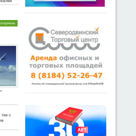
реалки
материалы
»
 так с
ев