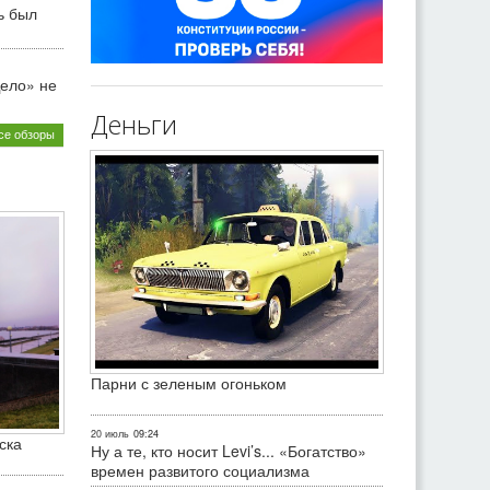
ь был
ело» не
Деньги
се обзоры
Парни с зеленым огоньком
20 июль
09:24
ска
Ну а те, кто носит Levi’s... «Богатство»
времен развитого социализма