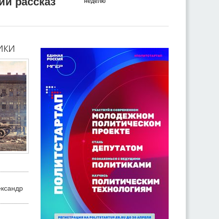
ий рассказ
неделю
ики
ександр