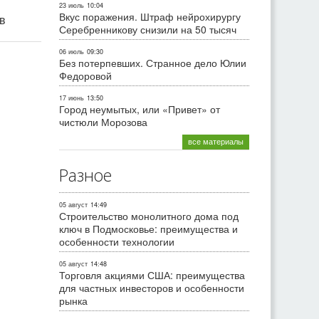
23 июль
10:04
Вкус поражения. Штраф нейрохирургу
ив
Серебренникову снизили на 50 тысяч
06 июль
09:30
Без потерпевших. Странное дело Юлии
Федоровой
17 июнь
13:50
Город неумытых, или «Привет» от
чистюли Морозова
все материалы
Разное
05 август
14:49
Строительство монолитного дома под
ключ в Подмосковье: преимущества и
особенности технологии
05 август
14:48
Торговля акциями США: преимущества
для частных инвесторов и особенности
рынка