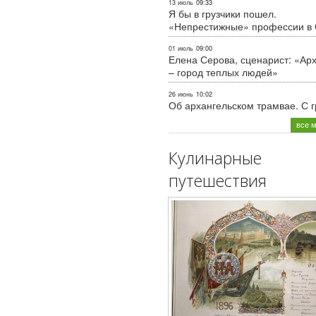
13 июль
09:33
Я бы в грузчики пошел.
«Непрестижные» профессии в
01 июль
09:00
Елена Серова, сценарист: «Ар
– город теплых людей»
26 июнь
10:02
Об архангельском трамвае. С 
все 
Кулинарные
путешествия