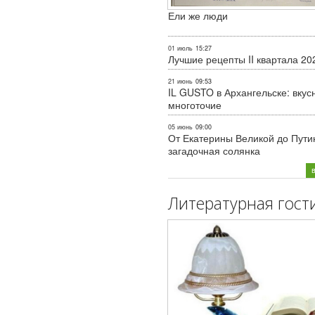
Ели же люди
01 июль
15:27
Лучшие рецепты II квартала 20
21 июнь
09:53
IL GUSTO в Архангельске: вкус
многоточие
05 июнь
09:00
От Екатерины Великой до Пути
загадочная солянка
Литературная гост