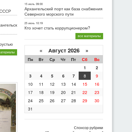
15 июль
09:00
Архангельский порт как база снабжения
 СССР
Северного морского пути
25 июнь
10:19
хангельск
Кто хочет стать коррупционером?
все материалы
грустью
«
Август 2026 »
материалы
Пн
Вт
Ср
Чт
Пт
Сб
Вс
1
2
3
4
5
6
7
8
9
10
11
12
13
14
15
16
17
18
19
20
21
22
23
24
25
26
27
28
29
30
31
Спонсор рубрики