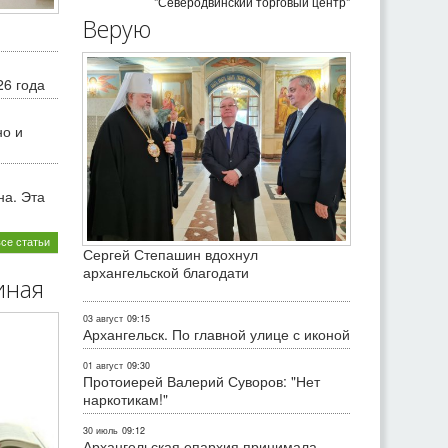
"Северодвинский торговый центр"
Верую
26 года
но и
на. Эта
все статьи
Сергей Степашин вдохнул
архангельской благодати
иная
03 август
09:15
Архангельск. По главной улице с иконой
01 август
09:30
Протоиерей Валерий Суворов: "Нет
наркотикам!"
30 июль
09:12
Архангельская епархия принимала