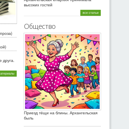
высоких гостей
все статьи
Общество
проза)
кой)
 друга.
материалы
Приезд тёщи на блины. Архангельская
быль