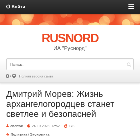
Войти
RUSNORD
ИА "Руснорд"
Полная версия сайта
Дмитрий Морев: Жизнь
архангелогородцев станет
светлее и безопасней
chertok
24-10-2023, 12:52
176
Политика
/
Экономика