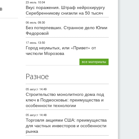
23 июль
10:04
Вкус поражения. Штраф нейрохирургу
ив
Серебренникову снизили на 50 тысяч
06 июль
09:30
Без потерпевших. Странное дело Юлии
Федоровой
17 июнь
13:50
Город неумытых, или «Привет» от
чистюли Морозова
все материалы
Разное
05 август
14:49
Строительство монолитного дома под
ключ в Подмосковье: преимущества и
особенности технологии
05 август
14:48
Торговля акциями США: преимущества
для частных инвесторов и особенности
рынка