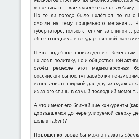
успокаивать
– «не пройдёт он по любому…
Но то ли погода было нелётная, то ли с 
смогли на тему прицельного метания… 
губернаторе, только с тенями за спиной… ре
общего подъёма в государственной экономик
Нечто подобное происходит и с Зеленским. 
не лез в политику, но и общественной актив
своём ремесле этот медиаперсонаж бо
российский рынок, тут заработки неизмерим
использовать ширмой для других
игроков н
из-за его спины в самый последний момент
А что имеют его ближайшие конкуренты (как
дорвавшемся до нерегулируемой сверху де
целый табун)?
Порошенко
вроде бы можно назвать
сбит