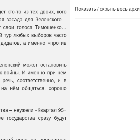
Показать / скрыть весь арх
т кто-то из тех двоих, кого
ая засада для Зеленского –
т свои голоса Тимошенко…
ой тур любых выборов часто
ндидатов, а именно «против
Зеленский может остановить
к войны. И именно при нём
 речь, соответственно, и в
 на нём общаться, хорошо
ства – неужели «Квартал 95»
е государства сразу будут
торый явно не понравится