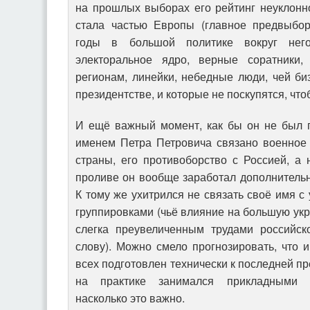
на прошлых выборах его рейтинг неуклонно
стала частью Европы (главное предвыбор
годы в большой политике вокруг него
электоральное ядро, верные соратники
регионам, линейки, небедные люди, чей би
президентстве, и которые не поскупятся, что
И ещё важный момент, как бы он не был 
именем Петра Петровича связано военное 
страны, его противоборство с Россией, а
проливе он вообще заработал дополнительны
К тому же ухитрился не связать своё имя с
группировками (чьё влияние на большую укр
слегка преувеличенным трудами российск
слову). Можно смело прогнозировать, что 
всех подготовлен технически к последней пр
на практике занимался прикладными по
насколько это важно.