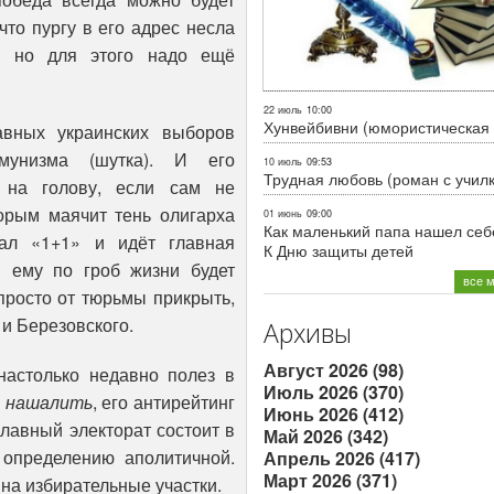
что пургу в его адрес несла
… но для этого надо ещё
22 июль
10:00
Хунвейбивни (юмористическая 
авных украинских выборов
мунизма (шутка). И его
10 июль
09:53
Трудная любовь (роман с учил
ч на голову, если сам не
орым маячит тень олигарха
01 июнь
09:00
Как маленький папа нашел себе
нал «1+1» и идёт главная
К Дню защиты детей
ы ему по гроб жизни будет
все 
просто от тюрьмы прикрыть,
и Березовского.
Архивы
Август 2026 (98)
астолько недавно полез в
Июль 2026 (370)
м
нашалить
, его антирейтинг
Июнь 2026 (412)
главный электорат состоит в
Май 2026 (342)
 определению аполитичной.
Апрель 2026 (417)
Март 2026 (371)
 на избирательные участки.