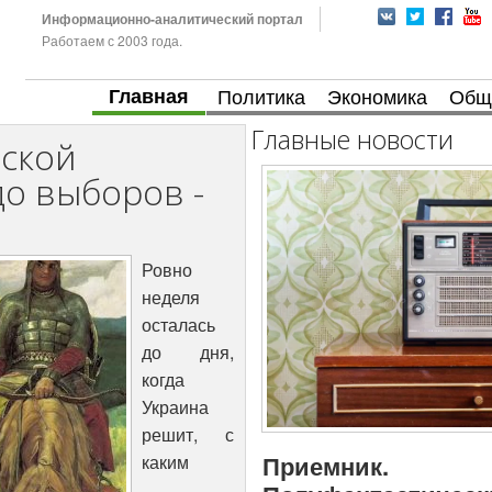
Информационно-аналитический портал
Работаем с 2003 года.
Главная
Политика
Экономика
Общ
Главные новости
нской
до выборов -
Ровно
неделя
осталась
до дня,
когда
Украина
решит, с
Приемник.
каким