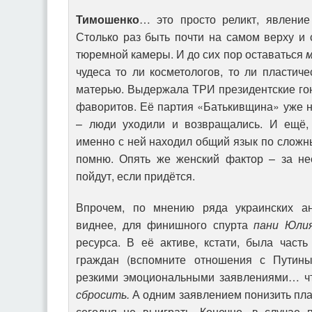
Тимошенко
… это просто реликт, явление 
Столько раз быть почти на самом верху и 
тюремной камеры. И до сих пор оставаться
м
чудеса то ли косметологов, то ли пластиче
матерью. Выдержала ТРИ президентские гон
фаворитов. Её партия «Батькивщина» уже н
– люди уходили и возвращались. И ещё, 
именно с ней находил общий язык по слож
помню. Опять же женский фактор – за не
пойдут, если придётся.
Впрочем, по мнению ряда украинских ан
виднее, для финишного спурта
пани Юли
ресурса. В её активе, кстати, была част
граждан (вспомните отношения с Путины
резкими эмоциональными заявлениями… ч
сбросить.
А одним заявлением понизить плат
сегодня не выиграть. Конечно, в случае 