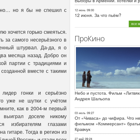
Выборы в Армении: хотелки и 
сно… но я бы не спешил с
12 июнь
09:00
12 июня. За что пьём?
все 
лю хочется горько смеяться.
ПроКино
ь за самого несерьёзного в
венный штурвал. Да-да, я о
два месяца назад. Добро он
кой партии с традициями и
, созданной вместе с такими
лидер гонки и серьёзно
Небо и пустота. Фильм «Литвяк
Андрея Шальопа
то уже не шутки с учётом
мните, как в 2004-м первый
03 июль
09:27
 выиграл доселе никому
От «Чиваса» до чифира. Что не
ся избирателям глазами
фильмом «Коммерсант» брать
Кравчук
на гитаре. Тогда в регион из
диной России» и стали всех
27 май
09:24