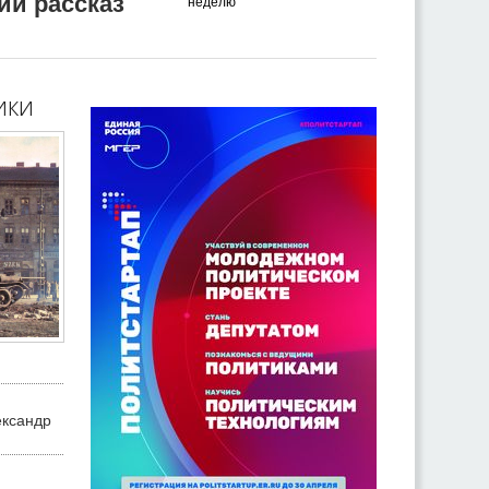
ий рассказ
неделю
ики
ександр