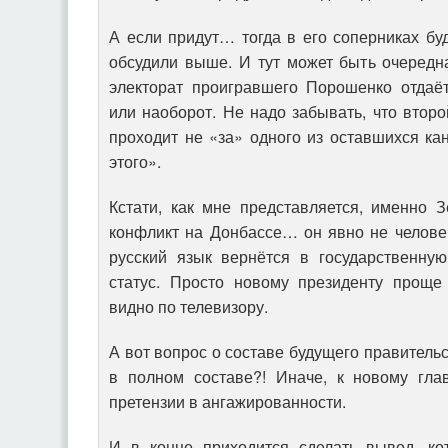
А если придут… тогда в его соперниках буде
обсудили выше. И тут может быть очередн
электорат проигравшего Порошенко отдаё
или наоборот. Не надо забывать, что втор
проходит не «за» одного из оставшихся ка
этого».
Кстати, как мне представляется, именно 
конфликт на Донбассе… он явно не челове
русский язык вернётся в государственную
статус. Просто новому президенту проще
видно по телевизору.
А вот вопрос о составе будущего правитель
в полном составе?! Иначе, к новому глав
претензии в ангажированности.
И в конце приходится сделать вывод, ко