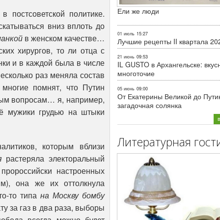
Ели же люди
в постсоветской политике.
скатываться вниз вплоть до
01 июль
15:27
анкой
в женском качестве…
Лучшие рецепты II квартала 20
ских хирургов, то ли отца с
21 июнь
09:53
ки и в каждой была в числе
IL GUSTO в Архангельске: вкус
многоточие
есколько раз меняла состав
многие помнят, что Путин
05 июнь
09:00
От Екатерины Великой до Пути
ным вопросам… я, например,
загадочная солянка
ё мужики грудью на штыки
Литературная гост
алитиков, которым вблизи
я
растеряла электоральный
ь пророссийски настроенных
м), она же их оттолкнула
то-то типа
на Москву бомбу
у за газ в два раза, выборы
победа всегда можно будет