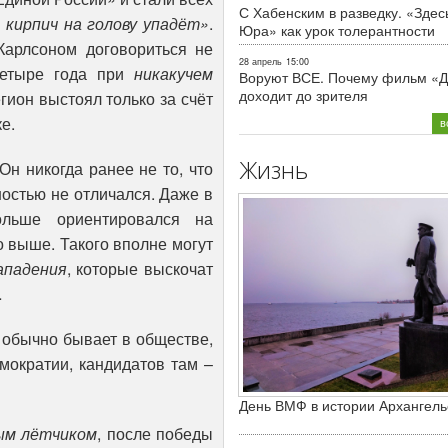
С Хабенским в разведку. «Здес
 кирпич на голову упадёт»
.
Юра» как урок толерантности
Карлсоном договориться не
28 апрель
15:00
Четыре года при
никакучем
Воруют ВСЕ. Почему фильм «Д
доходит до зрителя
гион выстоял только за счёт
е.
в
Жизнь
Он никогда ранее не то, что
ностью не отличался. Даже в
льше ориентировался на
о выше. Такого вполне могут
ападения
, которые выскочат
…
 обычно бывает в обществе,
мократии, кандидатов там –
День ВМФ в истории Архангель
ым лётчиком
, после победы