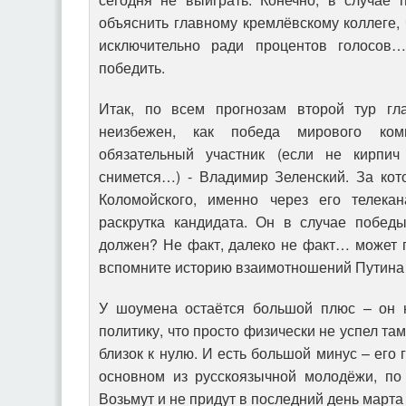
объяснить главному кремлёвскому коллеге, 
исключительно ради процентов голосов
победить.
Итак, по всем прогнозам второй тур гл
неизбежен, как победа мирового ком
обязательный участник (если не кирпи
снимется…) - Владимир Зеленский. За кот
Коломойского, именно через его телека
раскрутка кандидата. Он в случае побед
должен? Не факт, далеко не факт… может 
вспомните историю взаимотношений Путина 
У шоумена остаётся большой плюс – он н
политику, что просто физически не успел та
близок к нулю. И есть большой минус – его 
основном из русскоязычной молодёжи, по
Возьмут и не придут в последний день марта