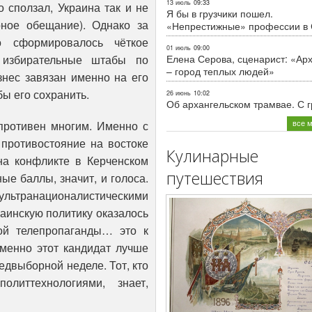
13 июль
09:33
 сползал, Украина так и не
Я бы в грузчики пошел.
ное обещание). Однако за
«Непрестижные» профессии в
 сформировалось чёткое
01 июль
09:00
, избирательные штабы по
Елена Серова, сценарист: «Ар
– город теплых людей»
знес завязан именно на его
бы его сохранить.
26 июнь
10:02
Об архангельском трамвае. С 
все 
противен многим. Именно с
противостояние на востоке
Кулинарные
 на конфликте в Керченском
путешествия
е баллы, значит, и голоса.
 ультранационалистическими
аинскую политику оказалось
ой телепропаганды… это к
именно этот кандидат лучше
едвыборной неделе. Тот, кто
литтехнологиями, знает,