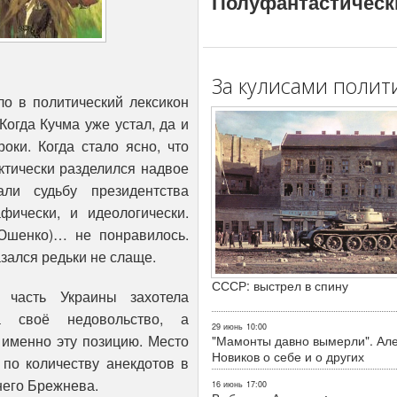
Полуфантастическ
За кулисами полит
о в политический лексикон
огда Кучма уже устал, да и
оки. Когда стало ясно, что
ктически разделился надвое
ли судьбу президентства
фически, и идеологически.
Юшенко)… не понравилось.
зался редьки не слаще.
СССР: выстрел в спину
 часть Украины захотела
ла своё недовольство, а
29 июнь
10:00
именно эту позицию. Место
"Мамонты давно вымерли". Ал
Новиков о себе и о других
 по количеству анекдотов в
него Брежнева.
16 июнь
17:00