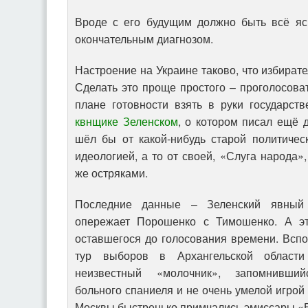
Вроде с его будущим должно быть всё я
окончательным диагнозом.
Настроение на Украине таково, что избирате
Сделать это проще простого – проголосоват
плане готовности взять в руки государст
квнщике Зеленском
, о котором писал ещё 
шёл бы от какой-нибудь старой политичес
идеологией, а то от своей, «Слуга народа»
же остряками.
Последние данные – Зеленский явный 
опережает Порошенко с Тимошенко. А э
оставшегося до голосования времени. Вспо
тур выборов в Архангельской области
неизвестный «молочник», запомнивший
больного спаниеля и не очень умелой игрой 
Москвы быстренько примчались эмиссары «Е