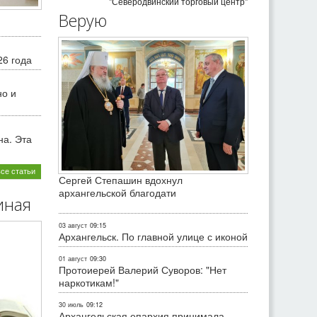
"Северодвинский торговый центр"
Верую
26 года
но и
на. Эта
все статьи
Сергей Степашин вдохнул
архангельской благодати
иная
03 август
09:15
Архангельск. По главной улице с иконой
01 август
09:30
Протоиерей Валерий Суворов: "Нет
наркотикам!"
30 июль
09:12
Архангельская епархия принимала