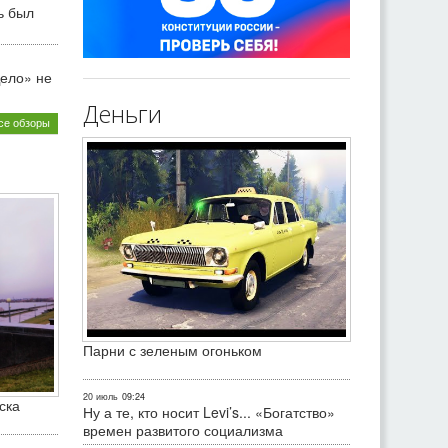
ь был
ело» не
Деньги
се обзоры
Парни с зеленым огоньком
20 июль
09:24
ска
Ну а те, кто носит Levi’s... «Богатство»
времен развитого социализма