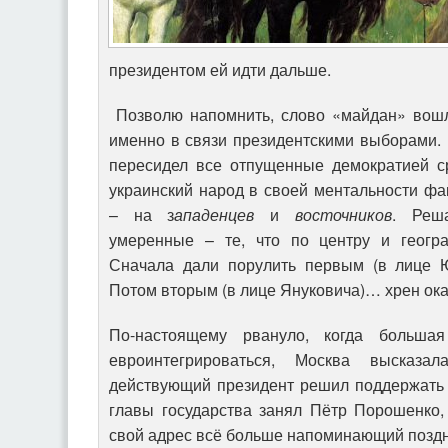
президентом ей идти дальше.
Позволю напомнить, слово «майдан» вошл
именно в связи президентскими выборами. К
пересидел все отпущенные демократией ср
украинский народ в своей ментальности фа
– на з
ападенцев
и
восточников
. Реша
умеренные – те, что по центру и геогра
Сначала дали порулить первым (в лице 
Потом вторым (в лице Януковича)… хрен ока
По-настоящему рвануло, когда большая
евроинтегрироваться, Москва высказа
действующий президент решил поддержать 
главы государства занял Пётр Порошенко,
свой адрес всё больше напоминающий позд