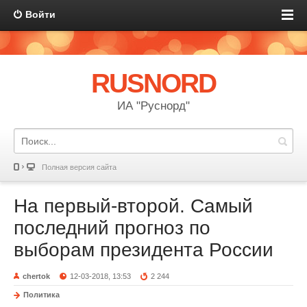
Войти
RUSNORD
ИА "Руснорд"
Полная версия сайта
На первый-второй. Самый
последний прогноз по
выборам президента России
chertok
12-03-2018, 13:53
2 244
Политика