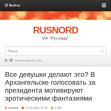
Войти
RUSNORD
ИА "Руснорд"
Полная версия сайта
Все девушки делают это? В
Архангельске голосовать за
президента мотивируют
эротическими фантазиями
chertok
12-03-2018, 07:58
2 160