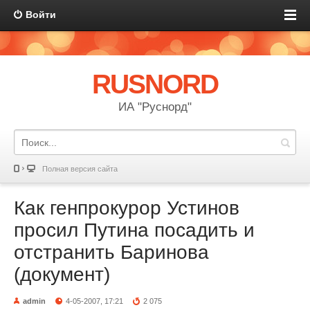
Войти
RUSNORD
ИА "Руснорд"
Полная версия сайта
Как генпрокурор Устинов
просил Путина посадить и
отстранить Баринова
(документ)
admin
4-05-2007, 17:21
2 075