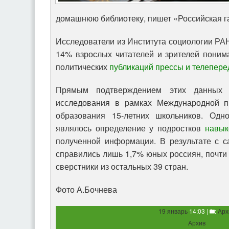
домашнюю библиотеку, пишет «Российская га
Исследователи из Института социологии РАН
14% взрослых читателей и зрителей поним
политических
публикаций прессы и телепере
Прямым подтверждением этих данных р
исследования в рамках Международной п
образования 15-летних школьников. Одн
являлось определение у подростков
навык
полученной информации. В результате с 
справились лишь 1,7% юных россиян, почти 
сверстники из остальных 39 стран.
Фото А.Бочнева
19 январь
14:03 |
:
Арх
Архив