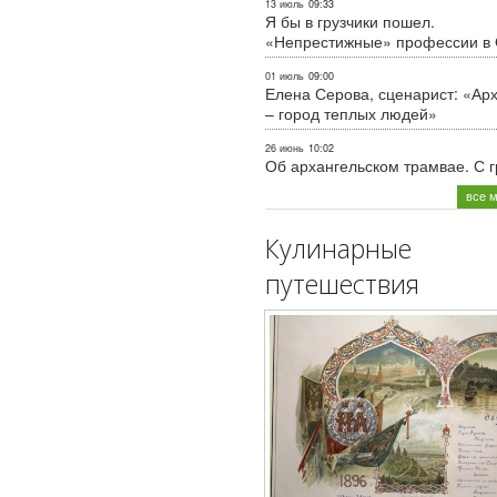
13 июль
09:33
Я бы в грузчики пошел.
«Непрестижные» профессии в
01 июль
09:00
Елена Серова, сценарист: «Ар
– город теплых людей»
26 июнь
10:02
Об архангельском трамвае. С 
все 
Кулинарные
путешествия