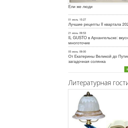
Ели же люди
01 июль
15:27
Лучшие рецепты II квартала 20
21 июнь
09:53
IL GUSTO в Архангельске: вкус
многоточие
05 июнь
09:00
От Екатерины Великой до Пути
загадочная солянка
Литературная гост