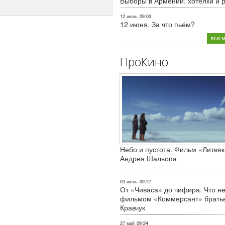
Выборы в Армении: хотелки и 
12 июнь
09:00
12 июня. За что пьём?
все 
ПроКино
Небо и пустота. Фильм «Литвяк
Андрея Шальопа
03 июль
09:27
От «Чиваса» до чифира. Что не
фильмом «Коммерсант» брать
Кравчук
27 май
09:24