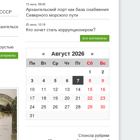
15 июль
09:00
Архангельский порт как база снабжения
 СССР
Северного морского пути
25 июнь
10:19
хангельск
Кто хочет стать коррупционером?
все материалы
грустью
«
Август 2026 »
материалы
Пн
Вт
Ср
Чт
Пт
Сб
Вс
1
2
3
4
5
6
7
8
9
10
11
12
13
14
15
16
17
18
19
20
21
22
23
24
25
26
27
28
29
30
31
Спонсор рубрики