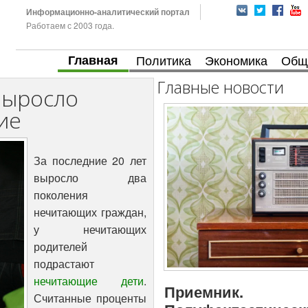
Информационно-аналитический портал
Работаем с 2003 года.
Главная
Политика
Экономика
Общ
Главные новости
выросло
ие
За последние 20 лет
выросло два
поколения
нечитающих граждан,
у нечитающих
родителей
подрастают
нечитающие дети
.
Приемник.
Считанные проценты