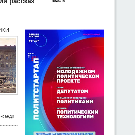
ий рассказ
неделю
ики
ександр