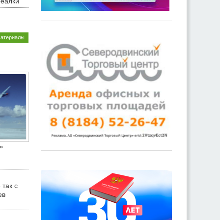
реалки
материалы
»
 так с
ев