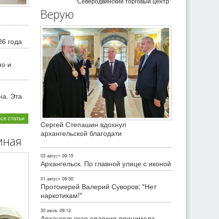
"Северодвинский торговый центр"
Верую
26 года
но и
на. Эта
все статьи
Сергей Степашин вдохнул
архангельской благодати
иная
03 август
09:15
Архангельск. По главной улице с иконой
01 август
09:30
Протоиерей Валерий Суворов: "Нет
наркотикам!"
30 июль
09:12
Архангельская епархия принимала