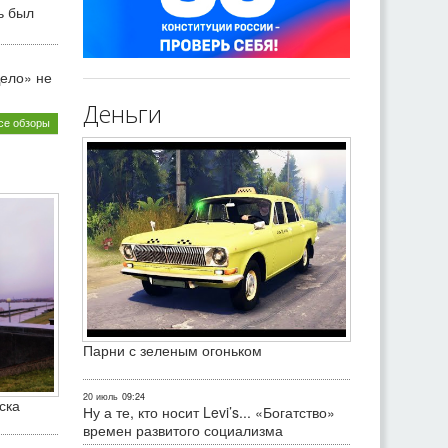
ь был
ело» не
Деньги
се обзоры
Парни с зеленым огоньком
20 июль
09:24
ска
Ну а те, кто носит Levi’s... «Богатство»
времен развитого социализма