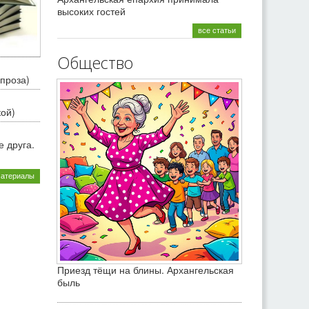
высоких гостей
все статьи
Общество
проза)
кой)
 друга.
материалы
Приезд тёщи на блины. Архангельская
быль