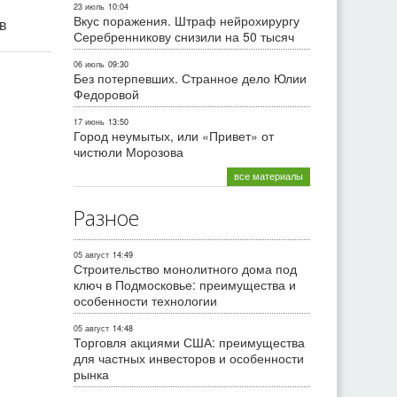
23 июль
10:04
Вкус поражения. Штраф нейрохирургу
ив
Серебренникову снизили на 50 тысяч
06 июль
09:30
Без потерпевших. Странное дело Юлии
Федоровой
17 июнь
13:50
Город неумытых, или «Привет» от
чистюли Морозова
все материалы
Разное
05 август
14:49
Строительство монолитного дома под
ключ в Подмосковье: преимущества и
особенности технологии
05 август
14:48
Торговля акциями США: преимущества
для частных инвесторов и особенности
рынка