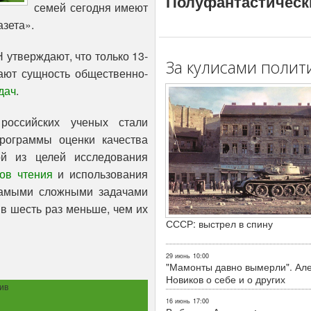
Полуфантастическ
семей сегодня имеют
зета».
 утверждают, что только 13-
За кулисами полит
ают сущность общественно-
дач
.
оссийских ученых стали
рограммы оценки качества
ой из целей исследования
ов чтения
и использования
самыми сложными задачами
в шесть раз меньше, чем их
СССР: выстрел в спину
29 июнь
10:00
"Мамонты давно вымерли". Ал
Новиков о себе и о других
ив
16 июнь
17:00