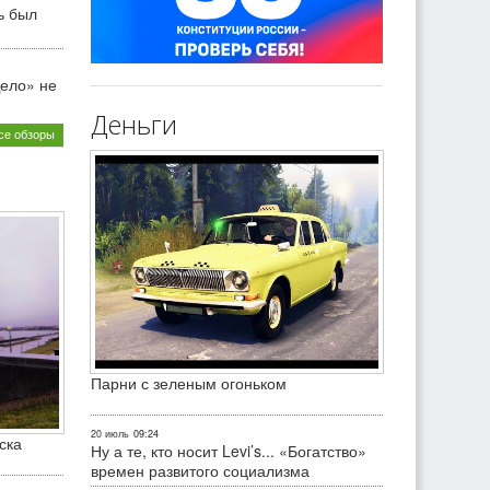
ь был
ело» не
Деньги
се обзоры
Парни с зеленым огоньком
20 июль
09:24
ска
Ну а те, кто носит Levi’s... «Богатство»
времен развитого социализма