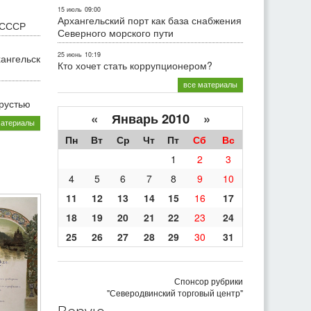
15 июль
09:00
Архангельский порт как база снабжения
 СССР
Северного морского пути
25 июнь
10:19
хангельск
Кто хочет стать коррупционером?
все материалы
грустью
«
Январь 2010
»
материалы
Пн
Вт
Ср
Чт
Пт
Сб
Вс
1
2
3
4
5
6
7
8
9
10
11
12
13
14
15
16
17
18
19
20
21
22
23
24
25
26
27
28
29
30
31
Спонсор рубрики
"Северодвинский торговый центр"