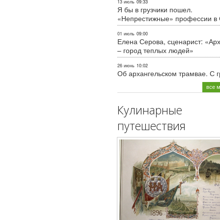
13 июль
09:33
Я бы в грузчики пошел.
«Непрестижные» профессии в
01 июль
09:00
Елена Серова, сценарист: «Ар
– город теплых людей»
26 июнь
10:02
Об архангельском трамвае. С 
все 
Кулинарные
путешествия