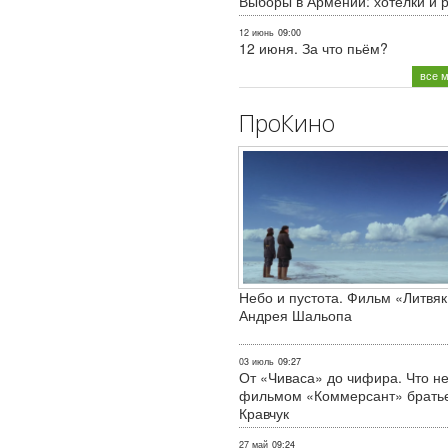
Выборы в Армении: хотелки и 
12 июнь
09:00
12 июня. За что пьём?
все 
ПроКино
Небо и пустота. Фильм «Литвяк
Андрея Шальопа
03 июль
09:27
От «Чиваса» до чифира. Что не
фильмом «Коммерсант» брать
Кравчук
27 май
09:24