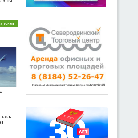
реалки
материалы
»
 так с
ев