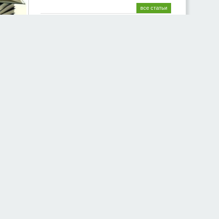
все статьи
Общество
проза)
кой)
 друга.
материалы
Приезд тёщи на блины. Архангельская
быль
23 июль
10:04
Вкус поражения. Штраф нейрохирургу