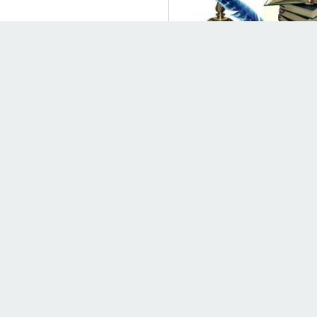
22 июль
10:00
Хунвейбивни (юмористическая 
10 июль
09:53
Трудная любовь (роман с учил
01 июнь
09:00
Как маленький папа нашел себе
К Дню защиты детей
все 
Архивы
Август 2026 (91)
Июль 2026 (370)
Июнь 2026 (412)
Май 2026 (342)
Апрель 2026 (417)
Март 2026 (371)