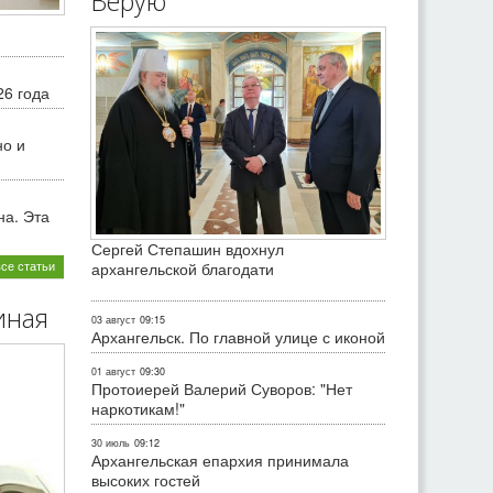
Верую
26 года
но и
на. Эта
Сергей Степашин вдохнул
все статьи
архангельской благодати
иная
03 август
09:15
Архангельск. По главной улице с иконой
01 август
09:30
Протоиерей Валерий Суворов: "Нет
наркотикам!"
30 июль
09:12
Архангельская епархия принимала
высоких гостей