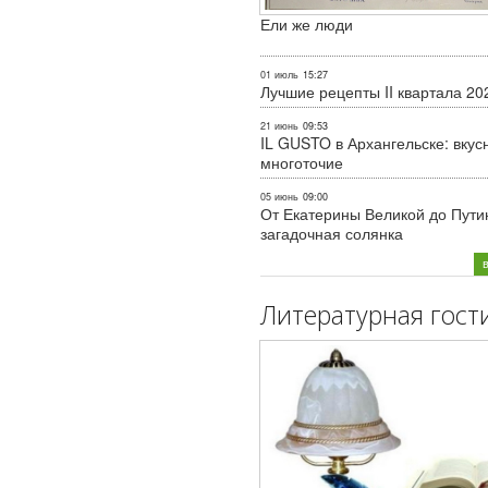
Ели же люди
01 июль
15:27
Лучшие рецепты II квартала 20
21 июнь
09:53
IL GUSTO в Архангельске: вкус
многоточие
05 июнь
09:00
От Екатерины Великой до Пути
загадочная солянка
Литературная гост