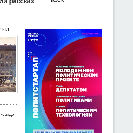
ий рассказ
неделю
ики
ександр