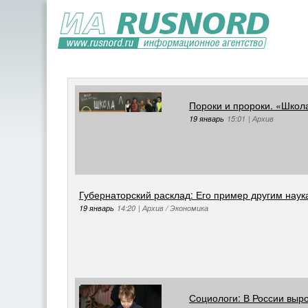
Пороки и пророки. «Школа
19 январь
15:01
|
Архив
Губернаторский расклад: Его пример другим нау
19 январь
14:20
|
Архив / Экономика
Социологи: В России выр