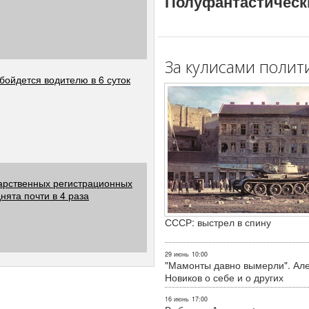
Полуфантастическ
За кулисами полит
бойдется водителю в 6 суток
арственных регистрационных
нята почти в 4 раза
СССР: выстрел в спину
29 июнь
10:00
"Мамонты давно вымерли". Ал
Новиков о себе и о других
16 июнь
17:00