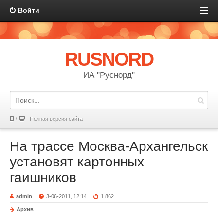
Войти
RUSNORD
ИА "Руснорд"
Полная версия сайта
На трассе Москва-Архангельск
установят картонных
гаишников
admin
3-06-2011, 12:14
1 862
Архив