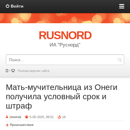
Войти
RUSNORD
ИА "Руснорд"
Полная версия сайта
Мать-мучительница из Онеги
получила условный срок и
штраф
chertok
5-05-2025, 08:51
18
Происшествия