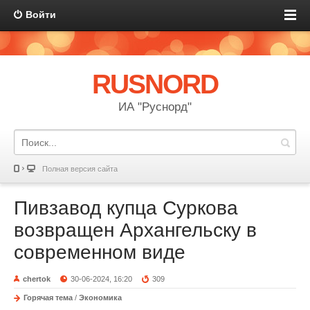
Войти
RUSNORD
ИА "Руснорд"
Полная версия сайта
Пивзавод купца Суркова
возвращен Архангельску в
современном виде
chertok
30-06-2024, 16:20
309
Горячая тема
/
Экономика