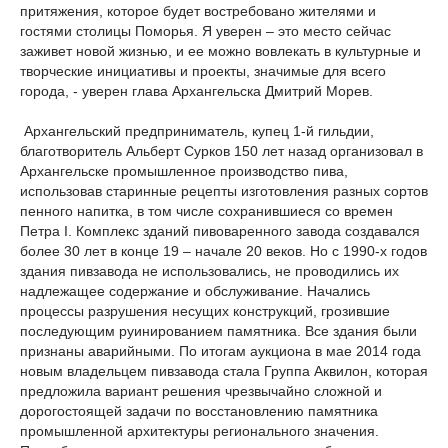
притяжения, которое будет востребовано жителями и
гостями столицы Поморья. Я уверен – это место сейчас
заживет новой жизнью, и ее можно вовлекать в культурные и
творческие инициативы и проекты, значимые для всего
города, - уверен глава Архангельска Дмитрий Морев.
Архангельский предприниматель, купец 1-й гильдии,
благотворитель Альберт Сурков 150 лет назад организовал в
Архангельске промышленное производство пива,
использовав старинные рецепты изготовления разных сортов
пенного напитка, в том числе сохранившиеся со времен
Петра I. Комплекс зданий пивоваренного завода создавался
более 30 лет в конце 19 – начале 20 веков. Но с 1990-х годов
здания пивзавода не использовались, не проводились их
надлежащее содержание и обслуживание. Начались
процессы разрушения несущих конструкций, грозившие
последующим руинированием памятника. Все здания были
признаны аварийными. По итогам аукциона в мае 2014 года
новым владельцем пивзавода стала Группа Аквилон, которая
предложила вариант решения чрезвычайно сложной и
дорогостоящей задачи по восстановлению памятника
промышленной архитектуры регионального значения.