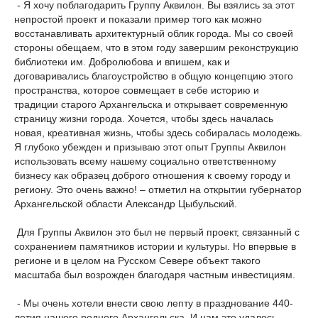
- Я хочу поблагодарить Группу Аквилон. Вы взялись за этот
непростой проект и показали пример того как можно
восстанавливать архитектурный облик города. Мы со своей
стороны обещаем, что в этом году завершим реконструкцию
библиотеки им. Добролюбова и впишем, как и
договаривались благоустройство в общую концепцию этого
пространства, которое совмещает в себе историю и
традиции старого Архангельска и открывает современную
страницу жизни города. Хочется, чтобы здесь началась
новая, креативная жизнь, чтобы здесь собиралась молодежь.
Я глубоко убежден и призываю этот опыт Группы Аквилон
использовать всему нашему социально ответственному
бизнесу как образец доброго отношения к своему городу и
региону. Это очень важно! – отметил на открытии губернатор
Архангельской области Александр Цыбульский.
Для Группы Аквилон это был не первый проект, связанный с
сохранением памятников истории и культуры. Но впервые в
регионе и в целом на Русском Севере объект такого
масштаба был возрожден благодаря частным инвестициям.
- Мы очень хотели внести свою лепту в празднование 440-
летия нашего родного Архангельска. И нам это удалось –