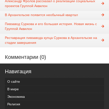
Александр Фролов рассказал о реализации социальных
проектов Группой Аквилон
В Архангельске появится необычный квартал
Пивзавод Суркова и его большая история. Новая жизнь с
Группой Аквилон
Реставрация пивзавода купца Суркова в Архангельске на
стадии завершения
Комментарии (0)
Навигация
О сайте
В мире
Экономика
Религия