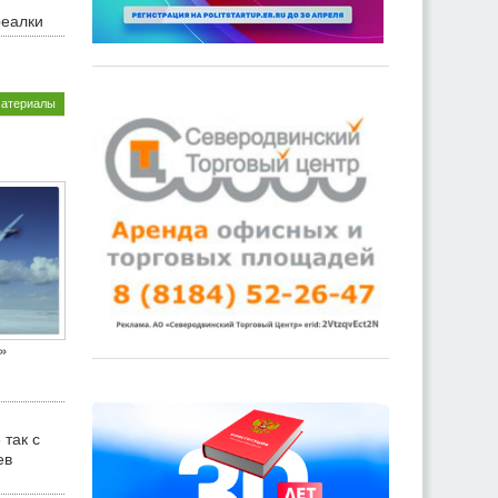
реалки
материалы
»
 так с
ев