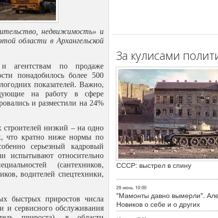
оительство, недвижимость» и
этой области в Архангельской
За кулисами полит
 и агентствам по продаже
сти понадобилось более 500
логодних показателей. Важно,
ендующие на работу в сфере
ровались и разместили на 24%
 строителей низкий – на одно
ек, что кратно ниже нормы по
собенно серьезный кадровый
сли испытывают относительно
СССР: выстрел в спину
циальностей (сантехников,
иков, водителей спецтехники,
29 июнь
10:00
"Мамонты давно вымерли". Ал
ых быстрых приростов числа
Новиков о себе и о других
ки и сервисного обслуживания
тель прироста), в области