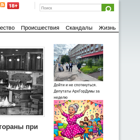
ество
Происшествия
Скандалы
Жизнь
Дойти и не споткнуться.
Депутаты АрхГорДумы за
неделю
тораны при