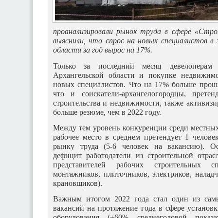
проанализировали рынок труда в сфере «Стр
выяснили, что спрос на новых специалистов в 
области за год вырос на 17%.
Только за последний месяц девелоперам
Архангельской области и покупке недвижимо
новых специалистов. Что на 17% больше прош
что и соискатели-архангелогородцы, прет
строительства и недвижимости, также активизи
больше резюме, чем в 2022 году.
Между тем уровень конкуренции среди местных
рабочее место в среднем претендует 1 челов
рынку труда (5-6 человек на вакансию). О
дефицит работодатели из строительной отра
представителей рабочих строительных спе
монтажников, плиточников, электриков, наладч
крановщиков).
Важным итогом 2022 года стал один из сам
вакансий на протяжение года в сфере установ
оборудования (+60% среднегодовой показа