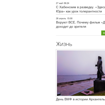
27 май
09:24
С Хабенским в разведку. «Здес
Юра» как урок толерантности
28 апрель
15:00
Воруют ВСЕ. Почему фильм «Д
доходит до зрителя
в
Жизнь
День ВМФ в истории Архангель