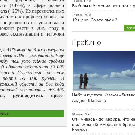
16 июнь
17:00
Выборы в Армении: хотелки и 
сти (+49%), в сфере добычи
нала (+25%). Из перечисленных
12 июнь
09:00
ых темпов прироста спроса на
12 июня. За что пьём?
 специалистов по установке и
все 
должит расти в 2023 году в
оков эксплуатации и нагрузки
ПроКино
у, в 41% компаний их намерены
 только в 3% – уменьшить. Еще
ежду тем уже сейчас средняя
кой области достигает 53 000
области. Соискатели при этом
 почти 55 000 рублей. В
ельской области за два года
роителей увеличились: +3 400
Небо и пустота. Фильм «Литвяк
, руководитель пресс-
Андрея Шальопа
мика
03 июль
09:27
От «Чиваса» до чифира. Что не
фильмом «Коммерсант» брать
Кравчук