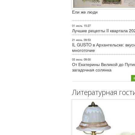
Ели же люди
01 июль
15:27
Лучшие рецепты II квартала 20
21 июнь
09:53
IL GUSTO в Архангельске: вкус
многоточие
05 июнь
09:00
От Екатерины Великой до Пути
загадочная солянка
Литературная гост