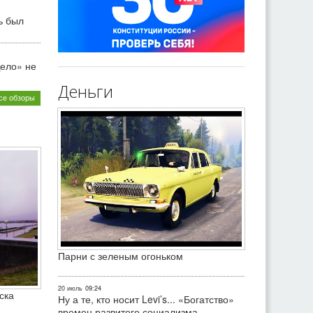
ь был
ело» не
Деньги
се обзоры
Парни с зеленым огоньком
20 июль
09:24
ска
Ну а те, кто носит Levi’s... «Богатство»
времен развитого социализма