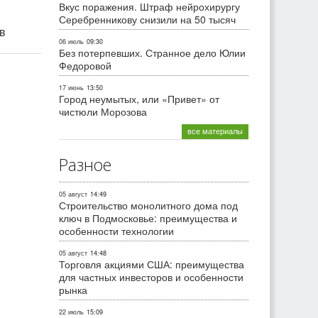
Вкус поражения. Штраф нейрохирургу
Серебренникову снизили на 50 тысяч
ив
06 июль
09:30
Без потерпевших. Странное дело Юлии
Федоровой
17 июнь
13:50
Город неумытых, или «Привет» от
чистюли Морозова
все материалы
Разное
05 август
14:49
Строительство монолитного дома под
ключ в Подмосковье: преимущества и
особенности технологии
05 август
14:48
Торговля акциями США: преимущества
для частных инвесторов и особенности
рынка
22 июль
15:09