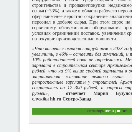
строительства и продажи\покупки недвижимо
сырья (+33%), а также в области рабочего персо
сфер наименее вероятно сохранение аналогичн
персонал в добыче сырья. При этом спрос на
сервисному обслуживанию оборудования про
условиях ограничений поставок, увеличения ср
на текущие производственные мощности.
«Что касается окладов сотрудников в 2023 год
увеличить, в 46% – оставить без изменений, и
10% работодателей пока не определились. М
зарплата в строительном секторе Архангельс
рублей, что на 9% выше средней зарплаты в 
запрашивают жалование немного выше –
ретроспективе зарплаты у строителей Арханг
сократились на 12 300 рублей, а запросы ст
рублей»,
-
отмечает Мария Бузунова
службы
hh
.
ru
Северо-Запад.
26 январь
08:13 |
:
Эконо