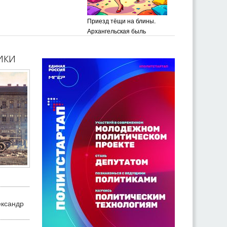
Приезд тёщи на блины.
Архангельская быль
ики
ександр