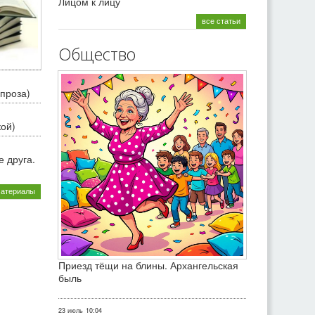
Лицом к лицу
все статьи
Общество
проза)
кой)
 друга.
материалы
Приезд тёщи на блины. Архангельская
быль
23 июль
10:04