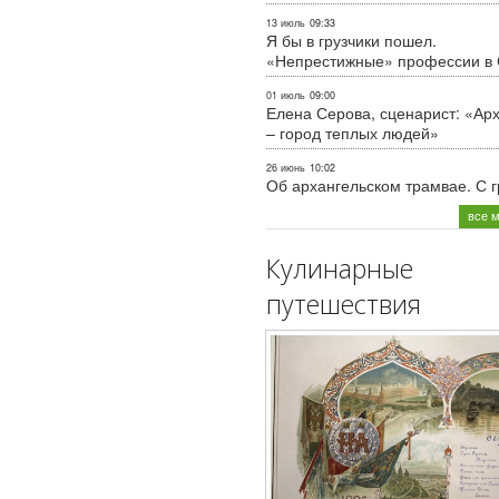
13 июль
09:33
Я бы в грузчики пошел.
«Непрестижные» профессии в
01 июль
09:00
Елена Серова, сценарист: «Ар
– город теплых людей»
26 июнь
10:02
Об архангельском трамвае. С 
все 
Кулинарные
путешествия