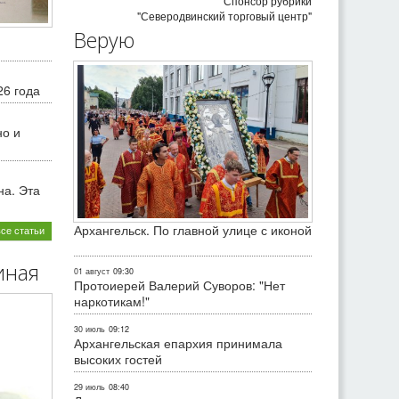
Спонсор рубрики
"Северодвинский торговый центр"
Верую
26 года
но и
на. Эта
Архангельск. По главной улице с иконой
все статьи
иная
01 август
09:30
Протоиерей Валерий Суворов: "Нет
наркотикам!"
30 июль
09:12
Архангельская епархия принимала
высоких гостей
29 июль
08:40