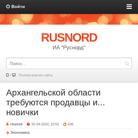
Войти
RUSNORD
ИА "Руснорд"
Полная версия сайта
Архангельской области
требуются продавцы и...
новички
chertok
20-04-2020, 10:50
636
Экономика