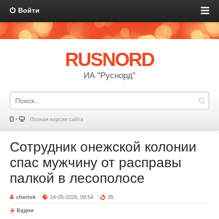
Войти
RUSNORD
ИА "Руснорд"
Полная версия сайта
Сотрудник онежской колонии
спас мужчину от расправы
палкой в лесополосе
chertok
14-05-2026, 09:54
35
Будни