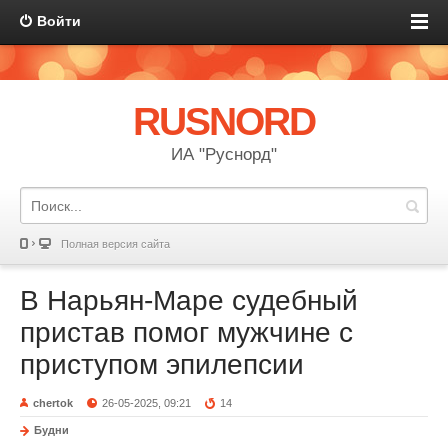
Войти
RUSNORD
ИА "Руснорд"
Полная версия сайта
В Нарьян-Маре судебный
пристав помог мужчине с
приступом эпилепсии
chertok
26-05-2025, 09:21
14
Будни