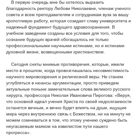
В первую очередь мне бы хотелось выразить
благодарность ректору Любови Николаевне, членам ученого
совета и всем преподавателям и сотрудникам вуза за вашу
кропотливую работу, которая созидает славу университета и
надежный фундамент будущего здравоохранения. В
учебном заведении созданы все условия для того, чтобы
сознание будущих врачей обогащалось не только
профессиональными научными истинами, но и истинами
духовной жизни, возвещенными христианством.
Сегодня сняты мнимые противоречия, которые, имели
место в прошлом, когда провозглашалась несовместимость
научного мировоззрения и религиозной веры. Не станем
углубляться в нюансы аргументации, просто приведем
актуальные поныне замечательные слова великого русского
хирурга, профессора Николая Ивановича Пирогова: «Веруя,
что основной идеал учения Христа по своей недосягаемости
останется вечным, и вечно будет влиять на души, ищущие
мира через внутреннюю связь с Божеством, ни на минуту не
можем сомневаться в том, что этому учению суждено быть
неугасаемым маяком на извилистом пути нашего
прогресса».