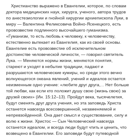
Христианство выражено в Евангелии, которое, по словам
доктора медицинских наук, хирурга, ученого, автора трудов
по анестезиологии и гнойной хирургии архиепископа Луки, в
миру — Валентина Феликсовича Войно-Ясенецкого, есть
провозвестие подлинного высочайшего гуманизма.
«Гуманизм, то есть любовь к человеку, к человечеству,
естественно вытекает из Евангелия, как из своей основы.
Евангелие есть провозвестие об исключительном
достоинстве человеческой личности, — говорил святитель
Лука. — Меняются нормы жизни, меняются понятия,
стареют и уходят в небытие традиции, падают и
разрушаются человеческие кумиры, но среди этого вечно
волнующегося океана явлений, учений и идеалов остается
неизменным одно учение: «любите друг друга,... Нет больше
той любви, как если кто положит душу свою (жизнь свою) за
друзей своих» (Ин. 15:12–13). Пройдут века, тысячелетия,
будут сменять друг друга учения, но эта заповедь Христа
останется навсегда всесовершенной, незаменяемой и
непревзойденной. Она дает смысл и существование, силу и
волю к жизни. Христос — Сын Человеческий навсегда
останется идеалом, и всегда люди будут чтить и ценить, что
возвещено в Евангелии. Его заповеди будут путеводной