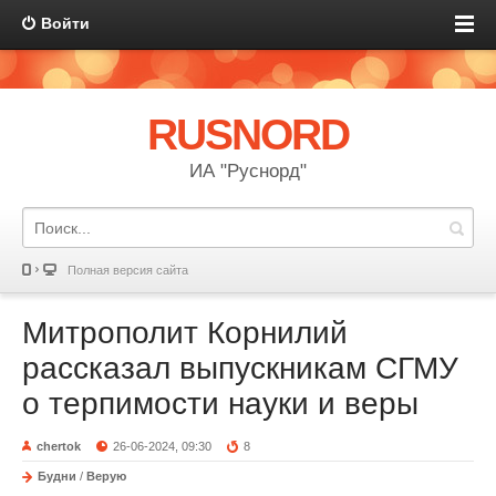
Войти
RUSNORD
ИА "Руснорд"
Полная версия сайта
Митрополит Корнилий
рассказал выпускникам СГМУ
о терпимости науки и веры
chertok
26-06-2024, 09:30
8
Будни
/
Верую