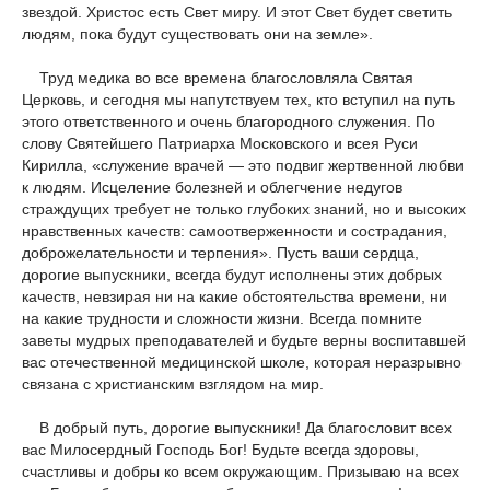
звездой. Христос есть Свет миру. И этот Свет будет светить
людям, пока будут существовать они на земле».
Труд медика во все времена благословляла Святая
Церковь, и сегодня мы напутствуем тех, кто вступил на путь
этого ответственного и очень благородного служения. По
слову Святейшего Патриарха Московского и всея Руси
Кирилла, «служение врачей — это подвиг жертвенной любви
к людям. Исцеление болезней и облегчение недугов
страждущих требует не только глубоких знаний, но и высоких
нравственных качеств: самоотверженности и сострадания,
доброжелательности и терпения». Пусть ваши сердца,
дорогие выпускники, всегда будут исполнены этих добрых
качеств, невзирая ни на какие обстоятельства времени, ни
на какие трудности и сложности жизни. Всегда помните
заветы мудрых преподавателей и будьте верны воспитавшей
вас отечественной медицинской школе, которая неразрывно
связана с христианским взглядом на мир.
В добрый путь, дорогие выпускники! Да благословит всех
вас Милосердный Господь Бог! Будьте всегда здоровы,
счастливы и добры ко всем окружающим. Призываю на всех