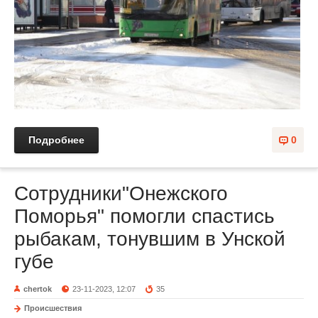
Подробнее
0
Сотрудники"Онежского
Поморья" помогли спастись
рыбакам, тонувшим в Унской
губе
chertok
23-11-2023, 12:07
35
Происшествия