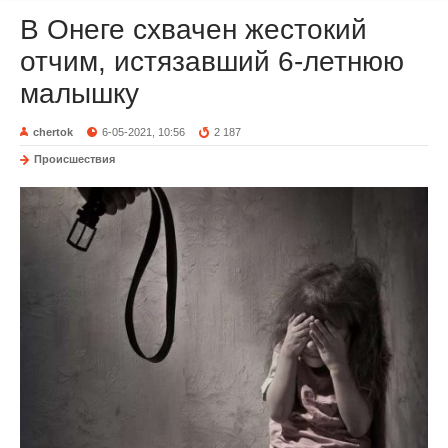
В Онеге схвачен жестокий
отчим, истязавший 6-летнюю
малышку
chertok
6-05-2021, 10:56
2 187
Происшествия