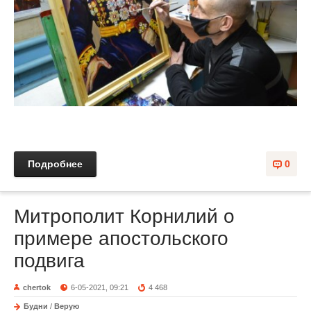
Подробнее
0
Митрополит Корнилий о
примере апостольского
подвига
chertok
6-05-2021, 09:21
4 468
Будни
/
Верую