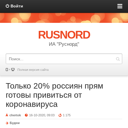
Войти
RUSNORD
ИА "Руснорд"
Полная версия сайта
Только 20% россиян прям
готовы привиться от
коронавируса
chertok
16-10-2020, 09:03
1 175
Будни