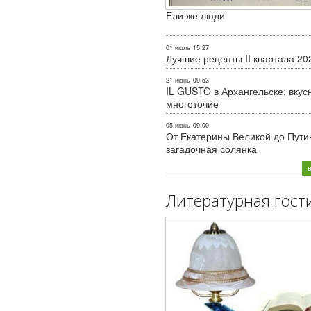
Ели же люди
01 июль
15:27
Лучшие рецепты II квартала 20
21 июнь
09:53
IL GUSTO в Архангельске: вкус
многоточие
05 июнь
09:00
От Екатерины Великой до Пути
загадочная солянка
Литературная гост