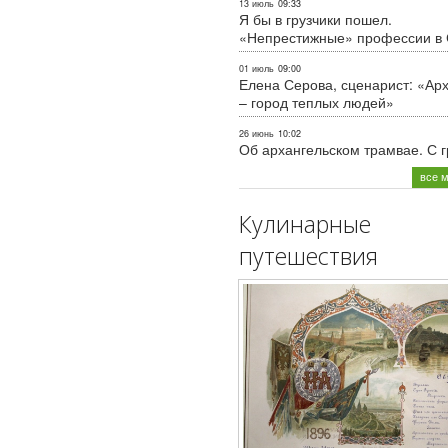
13 июль
09:33
Я бы в грузчики пошел.
«Непрестижные» профессии в
01 июль
09:00
Елена Серова, сценарист: «Ар
– город теплых людей»
26 июнь
10:02
Об архангельском трамвае. С 
все 
Кулинарные
путешествия