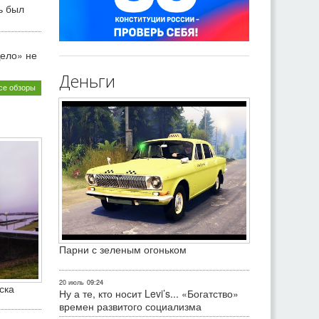
ь был
ело» не
Деньги
се обзоры
Парни с зеленым огоньком
20 июль
09:24
ска
Ну а те, кто носит Levi’s... «Богатство»
времен развитого социализма