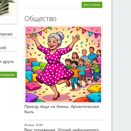
все статьи
Общество
проза)
кой)
 друга.
материалы
Приезд тёщи на блины. Архангельская
быль
23 июль
10:04
Вкус поражения. Штраф нейрохирургу