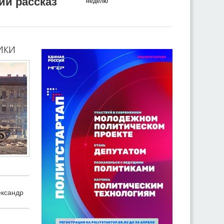
ий рассказ
неделю
ики
ександр