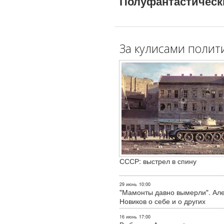
Полуфантастическ
За кулисами полит
СССР: выстрел в спину
29 июнь
10:00
"Мамонты давно вымерли". Ал
Новиков о себе и о других
16 июнь
17:00