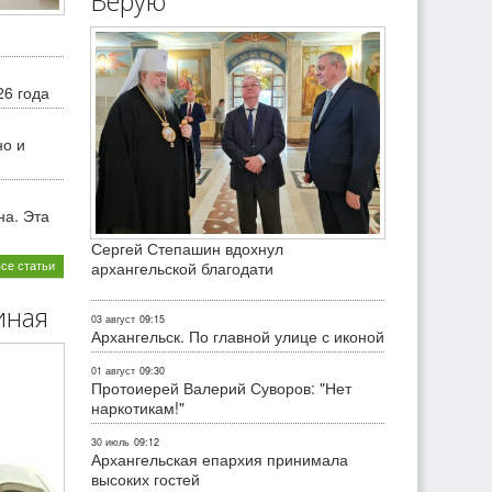
Верую
26 года
но и
на. Эта
Сергей Степашин вдохнул
все статьи
архангельской благодати
иная
03 август
09:15
Архангельск. По главной улице с иконой
01 август
09:30
Протоиерей Валерий Суворов: "Нет
наркотикам!"
30 июль
09:12
Архангельская епархия принимала
высоких гостей