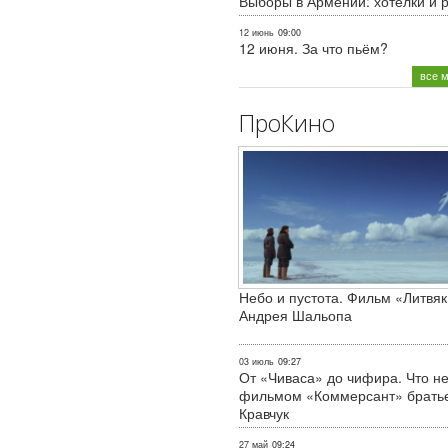
Выборы в Армении: хотелки и 
12 июнь
09:00
12 июня. За что пьём?
все 
ПроКино
Небо и пустота. Фильм «Литвяк
Андрея Шальопа
03 июль
09:27
От «Чиваса» до чифира. Что не
фильмом «Коммерсант» брать
Кравчук
27 май
09:24