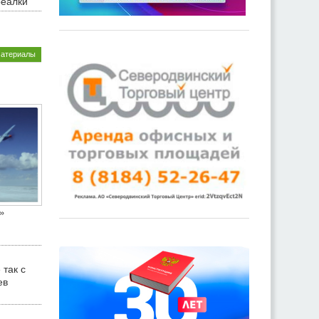
реалки
материалы
»
 так с
ев