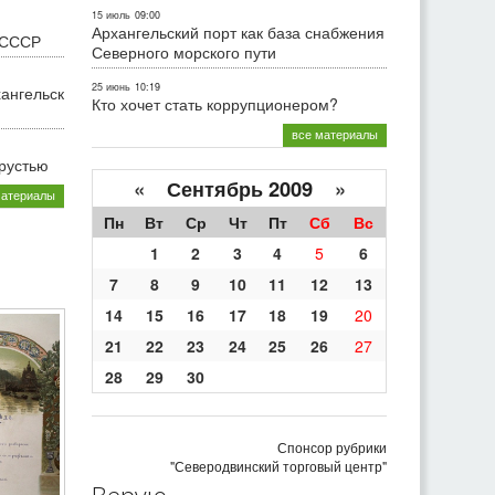
15 июль
09:00
Архангельский порт как база снабжения
 СССР
Северного морского пути
25 июнь
10:19
хангельск
Кто хочет стать коррупционером?
все материалы
грустью
«
Сентябрь 2009
»
материалы
Пн
Вт
Ср
Чт
Пт
Сб
Вс
1
2
3
4
5
6
7
8
9
10
11
12
13
14
15
16
17
18
19
20
21
22
23
24
25
26
27
28
29
30
Спонсор рубрики
"Северодвинский торговый центр"