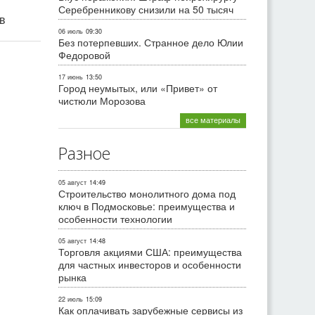
Серебренникову снизили на 50 тысяч
ив
06 июль
09:30
Без потерпевших. Странное дело Юлии
Федоровой
17 июнь
13:50
Город неумытых, или «Привет» от
чистюли Морозова
все материалы
Разное
05 август
14:49
Строительство монолитного дома под
ключ в Подмосковье: преимущества и
особенности технологии
05 август
14:48
Торговля акциями США: преимущества
для частных инвесторов и особенности
рынка
22 июль
15:09
Как оплачивать зарубежные сервисы из