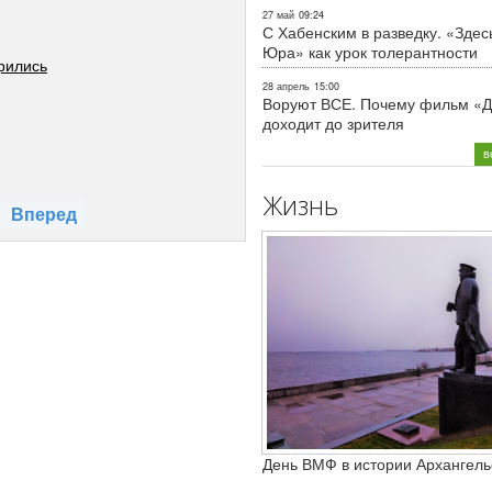
27 май
09:24
С Хабенским в разведку. «Здес
Юра» как урок толерантности
орились
28 апрель
15:00
Воруют ВСЕ. Почему фильм «Д
доходит до зрителя
в
Жизнь
Вперед
День ВМФ в истории Архангель