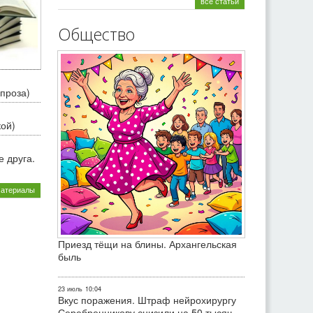
все статьи
Общество
проза)
кой)
 друга.
материалы
Приезд тёщи на блины. Архангельская
быль
23 июль
10:04
Вкус поражения. Штраф нейрохирургу
Серебренникову снизили на 50 тысяч