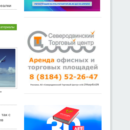
реалки
материалы
»
 так с
ев