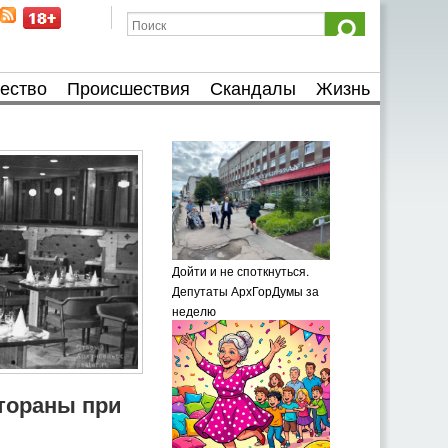
ество
Происшествия
Скандалы
Жизнь
Дойти и не споткнуться.
Депутаты АрхГорДумы за
неделю
тораны при