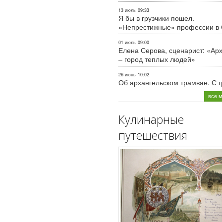
13 июль
09:33
Я бы в грузчики пошел.
«Непрестижные» профессии в
01 июль
09:00
Елена Серова, сценарист: «Ар
– город теплых людей»
26 июнь
10:02
Об архангельском трамвае. С 
все 
Кулинарные
путешествия