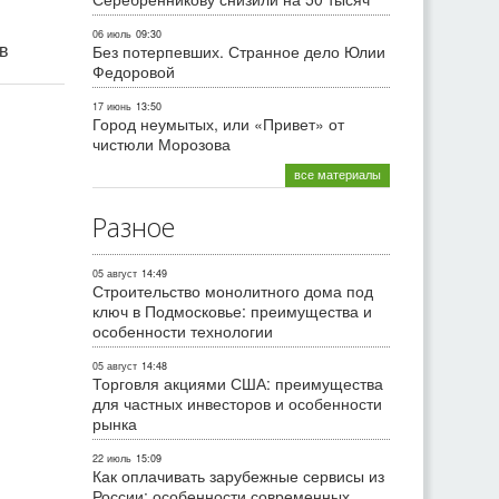
06 июль
09:30
ив
Без потерпевших. Странное дело Юлии
Федоровой
17 июнь
13:50
Город неумытых, или «Привет» от
чистюли Морозова
все материалы
Разное
05 август
14:49
Строительство монолитного дома под
ключ в Подмосковье: преимущества и
особенности технологии
05 август
14:48
Торговля акциями США: преимущества
для частных инвесторов и особенности
рынка
22 июль
15:09
Как оплачивать зарубежные сервисы из
России: особенности современных