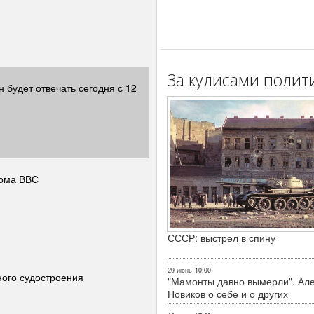
За кулисами полит
 будет отвечать сегодня с 12
кома ВВС
СССР: выстрел в спину
29 июнь
10:00
ного судостроения
"Мамонты давно вымерли". Ал
Новиков о себе и о других