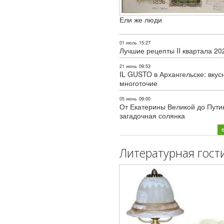
Ели же люди
01 июль
15:27
Лучшие рецепты II квартала 20
21 июнь
09:53
IL GUSTO в Архангельске: вкус
многоточие
05 июнь
09:00
От Екатерины Великой до Пути
загадочная солянка
Литературная гост