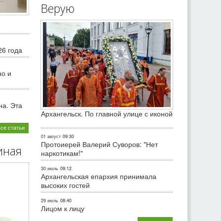
Верую
26 года
но и
на. Эта
Архангельск. По главной улице с иконой
все статьи
01 август
09:30
Протоиерей Валерий Суворов: "Нет
иная
наркотикам!"
30 июль
09:12
Архангельская епархия принимала
высоких гостей
29 июль
08:40
Лицом к лицу