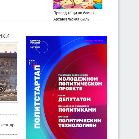
Приезд тёщи на блины.
Архангельская быль
ики
ександр