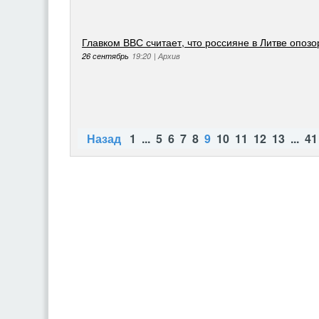
Главком ВВС считает, что россияне в Литве опоз
26 сентябрь
19:20
|
Архив
Назад
1
...
5
6
7
8
9
10
11
12
13
...
41