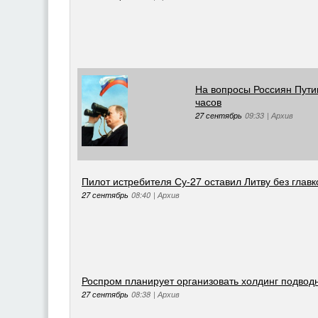
На вопросы Россиян Путин
часов
27 сентябрь
09:33
|
Архив
Пилот истребителя Су-27 оставил Литву без глав
27 сентябрь
08:40
|
Архив
Роспром планирует организовать холдинг подвод
27 сентябрь
08:38
|
Архив