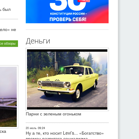
ь был
ело» не
Деньги
се обзоры
Парни с зеленым огоньком
20 июль
09:24
ска
Ну а те, кто носит Levi’s... «Богатство»
времен развитого социализма