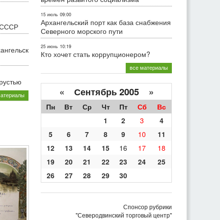
15 июль
09:00
Архангельский порт как база снабжения
 СССР
Северного морского пути
25 июнь
10:19
хангельск
Кто хочет стать коррупционером?
все материалы
грустью
«
Сентябрь 2005
»
материалы
Пн
Вт
Ср
Чт
Пт
Сб
Вс
1
2
3
4
5
6
7
8
9
10
11
12
13
14
15
16
17
18
19
20
21
22
23
24
25
26
27
28
29
30
Спонсор рубрики
"Северодвинский торговый центр"