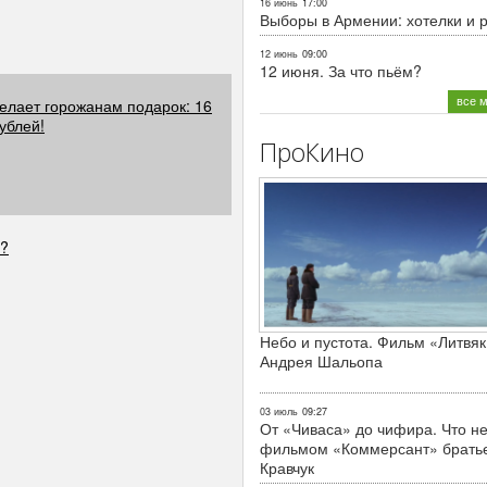
16 июнь
17:00
Выборы в Армении: хотелки и 
12 июнь
09:00
12 июня. За что пьём?
все 
елает горожанам подарок: 16
ублей!
ПроКино
"?
Небо и пустота. Фильм «Литвяк
Андрея Шальопа
03 июль
09:27
От «Чиваса» до чифира. Что не
фильмом «Коммерсант» брать
Кравчук