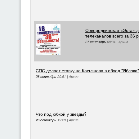
Северодвинская «Эста» д
телеканалов всего за 36 р
27 сентябрь
08:34
|
Архив
СПС делает ставку на Касьянова в обход "Яблока
26 сентябрь
20:51
|
Архив
Что под юбкой у звезды?
26 сентябрь
19:29
|
Архив