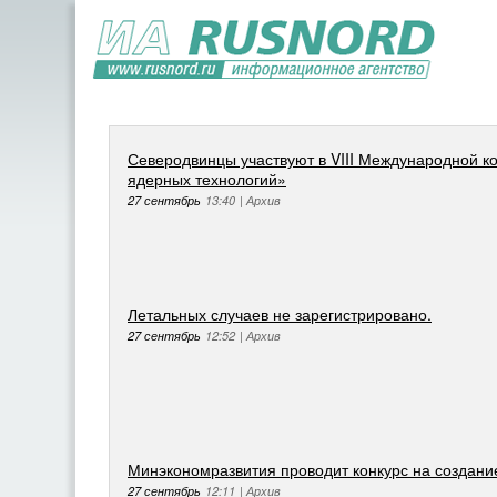
Северодвинцы участвуют в VIII Международной к
ядерных технологий»
27 сентябрь
13:40
|
Архив
Летальных случаев не зарегистрировано.
27 сентябрь
12:52
|
Архив
Минэкономразвития проводит конкурс на создание
27 сентябрь
12:11
|
Архив