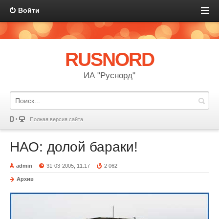
Войти
RUSNORD
ИА "Руснорд"
Полная версия сайта
НАО: долой бараки!
admin
31-03-2005, 11:17
2 062
Архив