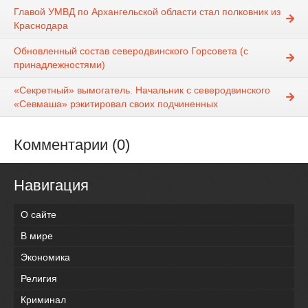
Главой УМВД по Архангельской области стал полковник из
Краснодара
Обновленный состав северодвинского Горсовета (с
принадлежностями)
«Секретный» вымогатель. Начальник с северодвинского
«Севмаша» рэкитировал своих подчиненных
Комментарии (0)
Навигация
О сайте
В мире
Экономика
Религия
Криминал