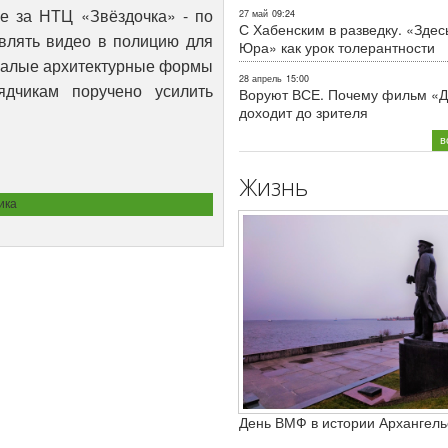
ре за НТЦ «Звёздочка» - по
27 май
09:24
С Хабенским в разведку. «Здес
влять видео в полицию для
Юра» как урок толерантности
 малые архитектурные формы
28 апрель
15:00
ядчикам поручено усилить
Воруют ВСЕ. Почему фильм «Д
доходит до зрителя
в
Жизнь
ика
День ВМФ в истории Архангель