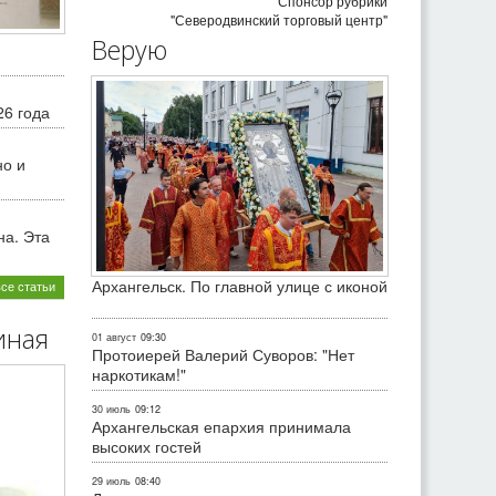
Спонсор рубрики
"Северодвинский торговый центр"
Верую
26 года
но и
на. Эта
Архангельск. По главной улице с иконой
все статьи
иная
01 август
09:30
Протоиерей Валерий Суворов: "Нет
наркотикам!"
30 июль
09:12
Архангельская епархия принимала
высоких гостей
29 июль
08:40