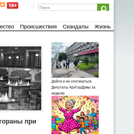
ество
Происшествия
Скандалы
Жизнь
Дойти и не споткнуться.
Депутаты АрхГорДумы за
неделю
тораны при