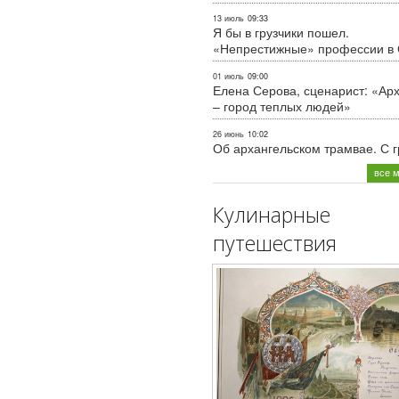
13 июль
09:33
Я бы в грузчики пошел.
«Непрестижные» профессии в
01 июль
09:00
Елена Серова, сценарист: «Ар
– город теплых людей»
26 июнь
10:02
Об архангельском трамвае. С 
все 
Кулинарные
путешествия