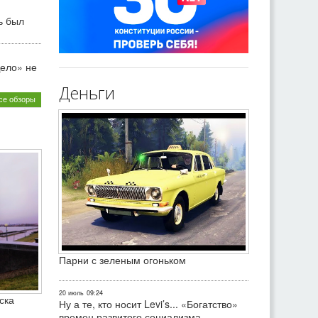
ь был
ело» не
Деньги
се обзоры
Парни с зеленым огоньком
20 июль
09:24
ска
Ну а те, кто носит Levi’s... «Богатство»
времен развитого социализма