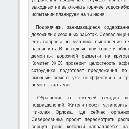
выходных не выключать горячее водоснабж
испытаний планируем на 16 июня.
Подрядчики, занимающиеся содержание
доложили о сезонных работах. Сделал акцент
есть вопросы по методике выполнения те
разъяснять. В выходные дни соцсети обле
демонтаж дорожной разметки на круговы
Комитет ЖКХ проверит целостность асфа
сотрудники подготовят предложения по
ямочный ремонт уже неэффективен и тре
ремонт «картами».
Обращения от жителей сегодня до
подразделений. Жители просят установить
Николая Орлова, где сейчас организо
Северодвинка просит пересмотреть ра
вернуть рейс, который направляется н