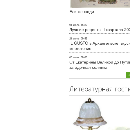
Ели же люди
01 июль
15:27
Лучшие рецепты II квартала 20
21 июнь
09:53
IL GUSTO в Архангельске: вкус
многоточие
05 июнь
09:00
От Екатерины Великой до Пути
загадочная солянка
Литературная гост