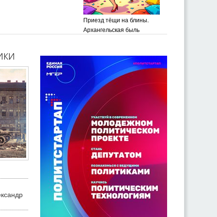
Приезд тёщи на блины.
Архангельская быль
ики
ександр