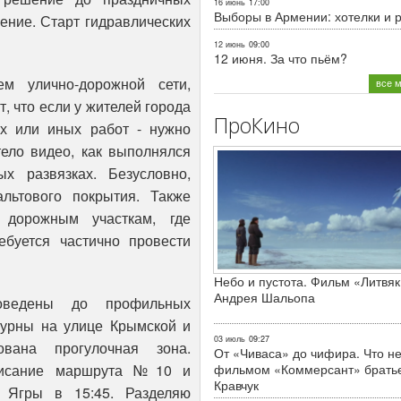
16 июнь
17:00
Выборы в Армении: хотелки и 
ение. Старт гидравлических
12 июнь
09:00
12 июня. За что пьём?
м улично-дорожной сети,
все 
, что если у жителей города
ПроКино
х или иных работ - нужно
тело видео, как выполнялся
х развязках. Безусловно,
льтового покрытия. Также
 дорожным участкам, где
буется частично провести
Небо и пустота. Фильм «Литвяк
Андрея Шальопа
ведены до профильных
 урны на улице Крымской и
03 июль
09:27
вана прогулочная зона.
От «Чиваса» до чифира. Что не
фильмом «Коммерсант» брать
списание маршрута №10 и
Кравчук
а Ягры в 15:45. Разделяю