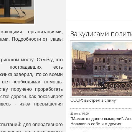
жающими организациями,
За кулисами полит
ами. Подробности от главы
ринском мосту. Отмечу, что
и пострадавших есть
чика заверил, что со всеми
 вся необходимая помощь.
тву поручено проработать
стке дороги. Как показывает
СССР: выстрел в спину
здесь - из-за превышения
29 июнь
10:00
"Мамонты давно вымерли". Ал
Новиков о себе и о других
спытаний: для оперативного
 решение до праздничных