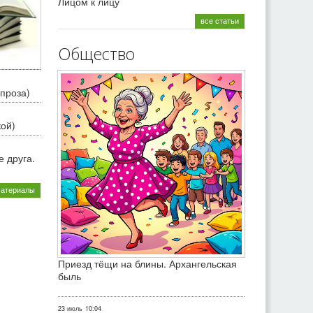
Лицом к лицу
все статьи
Общество
проза)
кой)
 друга.
материалы
Приезд тёщи на блины. Архангельская
быль
23 июль
10:04