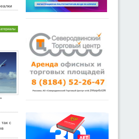
реалки
материалы
»
 так с
ев