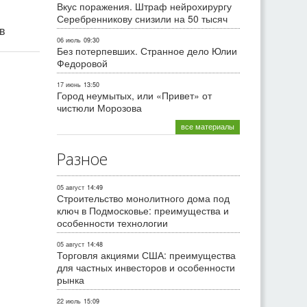
Вкус поражения. Штраф нейрохирургу
Серебренникову снизили на 50 тысяч
ив
06 июль
09:30
Без потерпевших. Странное дело Юлии
Федоровой
17 июнь
13:50
Город неумытых, или «Привет» от
чистюли Морозова
все материалы
Разное
05 август
14:49
Строительство монолитного дома под
ключ в Подмосковье: преимущества и
особенности технологии
05 август
14:48
Торговля акциями США: преимущества
для частных инвесторов и особенности
рынка
22 июль
15:09